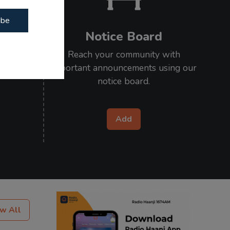
ibe
Notice Board
our loved
Reach your community with
l on air.
important announcements using our
notice board.
Add
w All