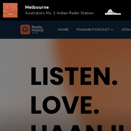
Melbourne
s
Australia's No. 1 Indian Radio Station
HOME
PUNJABI PODCAST
KITA
Login
Register
Home
Punjabi Podcast
Kitaab Kahani
Gallery
Sponsors
Matrimonial
Event