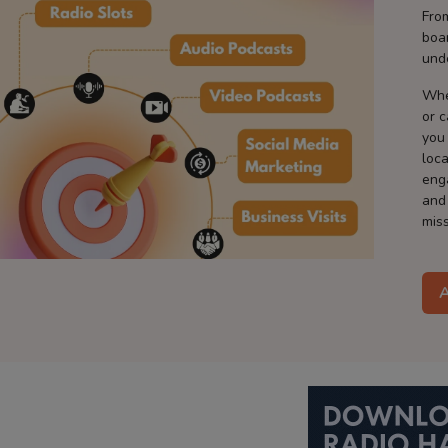
Fro
boa
und
Whe
or 
you
loca
eng
and
miss
A