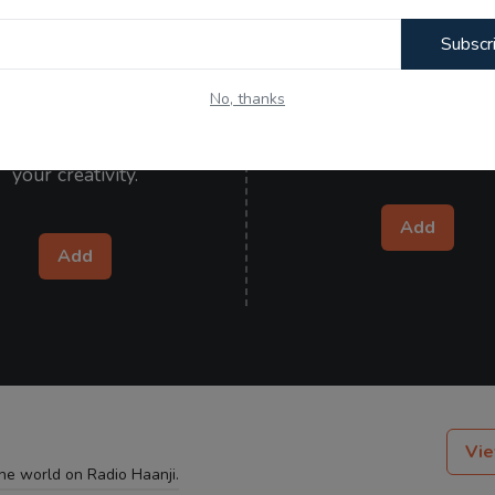
Subscr
Kitaab Kahani
Wishes
No, thanks
your poetry, articles, and
Send heartfelt wishes to y
 and let the world admire
ones and make them specia
your creativity.
Add
Add
Vie
the world on Radio Haanji.