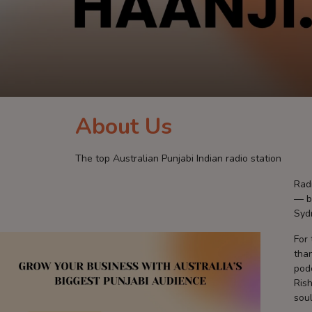
Contact
About Us
The top Australian Punjabi Indian radio station
Radi
— b
Syd
For 
than
podc
Rish
sou