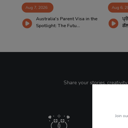
Aug 7, 2026
Aug 6, 2
Australia's Parent Visa in the
ਪ੍
ਅਗਸਤ
Spotlight: The Futu...
ਗੱਲ
Share your stories, creativi
Join ou