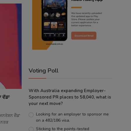
Voting Poll
With Australia expanding Employer-
 ਵੱਡਾ
Sponsored PR places to 58,040, what is
your next move?
Looking for an employer to sponsor me
ਰੇਸ਼ਨ ਜ਼ੈੱਡ'
on a 482/186 visa.
 ਜਨਤਕ
Sticking to the points-tested