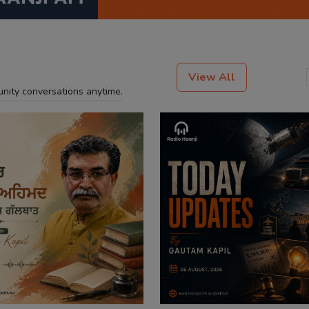
View All
unity conversations anytime.