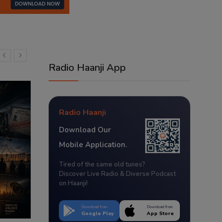
Radio Haanji App
Radio Haanji
Download Our
Mobile Application.
Tired of the same old tunes?
Discover Live Radio & Diverse Podcast
on Haanji!
Download from
Download from
Google Play
App Store