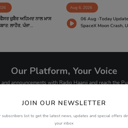
026
Aug 6, 2026
ਰੋਫੈਸਰ ਜ਼ੁਬੈਰ ਅਹਿਮਦ ਨਾਲ ਖ਼ਾਸ
06 Aug -Today Update
ਬਾਤ: ਲਾਹੌਰ, ਪੰਜਾ...
SpaceX Moon Crash, US
Our Platform, Your Voice
ty, and announcements with Radio Haanji and reach the Pu
JOIN OUR NEWSLETTER
r subscribers list to get the latest news, updates and special offers dir
your inbox