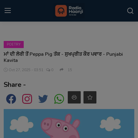
Login
Register
POETRY
Home
ਮਾਂ ਦੀ ਲੋਰੀ ਤੋਂ Peppa Pig ਤੱਕ - ਸੁਖਪ੍ਰੀਤ ਕੌਰ ਪਵਾਰ - Punjabi
Kavita
Punjabi Podcast
Oct 27, 2025 - 03:51
0
15
Kitaab Kahani
Share -
Gallery
Sponsors
Matrimonial
Event