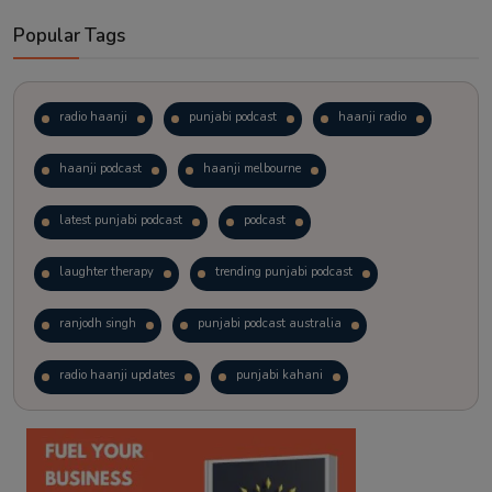
Popular Tags
radio haanji
punjabi podcast
haanji radio
haanji podcast
haanji melbourne
latest punjabi podcast
podcast
laughter therapy
trending punjabi podcast
ranjodh singh
punjabi podcast australia
radio haanji updates
punjabi kahani
kitaab kahani
punjabi story