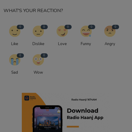
WHAT'S YOUR REACTION?
0
0
0
0
0
Like
Dislike
Love
Funny
Angry
0
0
Sad
Wow