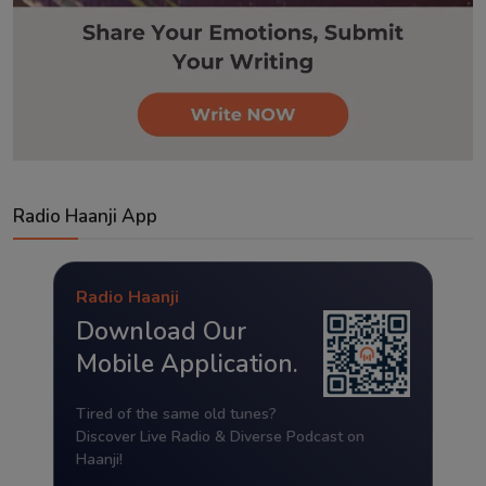
Radio Haanji App
Radio Haanji
Download Our
Mobile Application.
Tired of the same old tunes?
Discover Live Radio & Diverse Podcast on
Haanji!