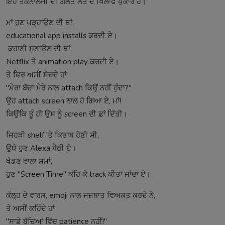
ਇਹ ਤਕਨਾਲੋਜੀ ਦੀ ਗ਼ਲਤ ਲਤ ਦੇ ਖਿਲਾਫ ਪੁਕਾਰ ਹੈ।
ਮਾਂ ਹੁਣ ਪੜ੍ਹਾਉਣ ਦੀ ਥਾਂ,
educational app installs ਕਰਦੀ ਏ।
ਕਹਾਣੀ ਸੁਣਾਉਣ ਦੀ ਥਾਂ,
Netflix ਤੇ animation play ਕਰਦੀ ਏ।
ਤੇ ਫਿਰ ਅਸੀਂ ਸੋਚਦੇ ਹਾਂ
"ਮੇਰਾ ਬੱਚਾ ਮੇਰੇ ਨਾਲ attach ਕਿਉਂ ਨਹੀਂ ਹੁੰਦਾ?"
ਉਹ attach screen ਨਾਲ ਹੋ ਗਿਆ ਏ, ਮਾਂ!
ਕਿਉਂਕਿ ਤੂੰ ਹੀ ਉਸ ਨੂੰ screen ਦੀ ਛਾਂ ਦਿੱਤੀ।
ਜਿਹੜੀ shelf 'ਤੇ ਕਿਤਾਬ ਹੋਣੀ ਸੀ,
ਉਥੇ ਹੁਣ Alexa ਬੈਠੀ ਏ।
ਖੇਡਣ ਵਾਲਾ ਸਮਾਂ,
ਹੁਣ "Screen Time" ਕਹਿ ਕੇ track ਕੀਤਾ ਜਾਂਦਾ ਏ।
ਕੱਲ੍ਹ ਦੇ ਵਾਰਸ, emoji ਨਾਲ ਜਜ਼ਬਾਤ ਵਿਅਕਤ ਕਰਦੇ ਨੇ,
ਤੇ ਅਸੀਂ ਕਹਿੰਦੇ ਹਾਂ
"ਸਾਡੇ ਬੱਚਿਆਂ ਵਿੱਚ patience ਨਹੀਂ!"