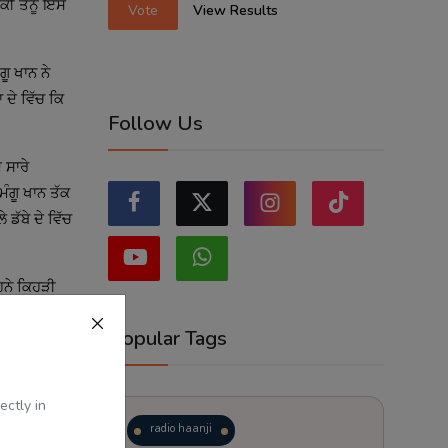
 ਕੀ ਤੈਨੂੰ ਇਸ
Vote
View Results
ੂ ਖਾਨ ਨੇ
 ਦੇ ਵਿੱਚ ਕਿ
Follow Us
 ਸਾਰੇ
ਮੰਗੂ ਖਾਨ ਤੱਕ
ਡੱਬੇ ਦੇ ਵਿੱਚ
ਹਨੇ ਕਿਹੜੀ
 ਖੂਬ ਚਰਚੇ
Popular Tags
ਆਂ ਦੇ
ectly in
ਇੱਕ ਪਾਸੇ ਇੱਕ
radio haanji
ਹੜੇ