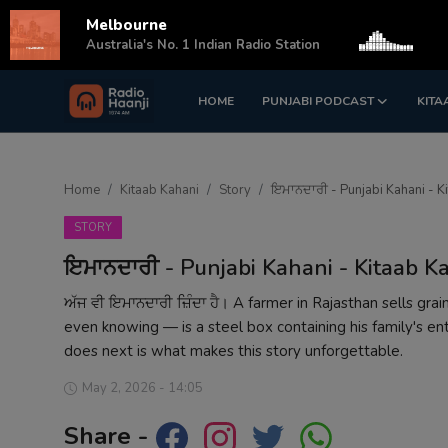
Melbourne
s
Australia's No. 1 Indian Radio Station
HOME
PUNJABI PODCAST
KITA
Login
Register
Home
Home
Kitaab Kahani
Story
ਇਮਾਨਦਾਰੀ - Punjabi Kahani - K
Punjabi Podcast
STORY
Kitaab Kahani
ਇਮਾਨਦਾਰੀ - Punjabi Kahani - Kitaab K
Gallery
ਅੱਜ ਵੀ ਇਮਾਨਦਾਰੀ ਜ਼ਿੰਦਾ ਹੈ। A farmer in Rajasthan sells gr
even knowing — is a steel box containing his family's ent
Sponsors
does next is what makes this story unforgettable.
Matrimonial
May 2, 2026 - 14:05
Share -
Event