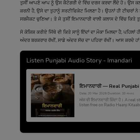
ਤੁਸੀਂ ਆਪਣੇ ਆਪ ਨੂੰ ਉਸ ਕੈਟੇਗਰੀ ਦੇ ਵਿੱਚ ਦਰਜ ਕਰਵਾ ਲੈਂਦੇ ਹੋ। ਉਸ ਕਲਾ
ਕਰਨੀ ਹੈ, ਉਸੇ ਦਾ ਤੁਹਾਨੂੰ ਸਰਟੀਫਿਕੇਟ ਮਿਲਣਾ ਹੈ। ਉਹਨਾਂ ਹੀ ਟੀਚਰਾਂ ਨੇ
ਸਬਜੈਕਟ ਚੁਣਿਆ। ਤੇ ਜੇ ਤੁਸੀਂ ਇਮਾਨਦਾਰੀ ਵਾਲੀ ਕਲਾਸ ਦੇ ਵਿੱਚ ਕਿਤੇ 
ਸੋ ਕੋਸ਼ਿਸ਼ ਕਰੀਏ ਜਿੱਥੇ ਵੀ ਕਿਤੇ ਸਾਨੂੰ ਇੱਦਾਂ ਦਾ ਮੌਕਾ ਮਿਲਦਾ ਹੈ, ਪਹਿਲਾ
ਅੰਦਰ ਬਰਕਰਾਰ ਰੱਖੀਂ, ਸਾਡੇ ਅੰਦਰ ਸੱਚ ਦਾ ਪਹਿਰਾ ਰੱਖੀਂ। ਆਸ ਕਰਦੇ ਹਾ
Listen Punjabi Audio Story - Imandari
ਇਮਾਨਦਾਰੀ — Real Punjabi 
Date: 20 Mar 2026 Duration: 10 mins
ਅੱਜ ਵੀ ਇਮਾਨਦਾਰੀ ਜ਼ਿੰਦਾ ਹੈ। A real
listen free on Radio Haanji Kitaab