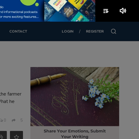
playlist_play
volume_up
/
CONTACT
LOGIN
REGISTER
 the farmer
 What he
0
5