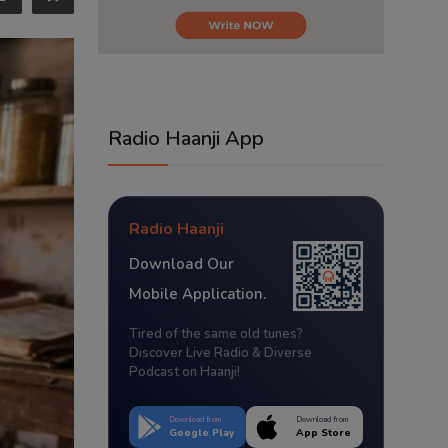
Radio Haanji App
Radio Haanji
Download Our
Mobile Application.
Tired of the same old tunes?
Discover Live Radio & Diverse
Podcast on Haanji!
Download from
Download from
Google Play
App Store