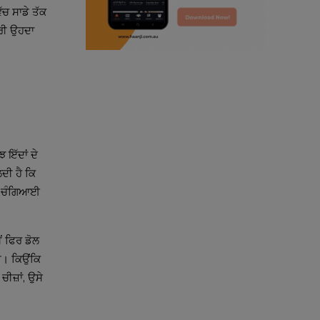
radio haanji updates
ਿੱਚ ਸਾਡੇ ਤੱਕ
ਦਰੀ ਉਹਦਾ
punjabi kahani
kitaab kahani
punjabi story
ਝ ਇੱਦਾਂ ਦੇ
ਦੀ ਹੈ ਕਿ
ੱਚ ਚੰਗਿਆਈ
ਂ ਫਿਰ ਡੋਲ
ਗੀ। ਕਿਉਂਕਿ
ਚੀਜ਼ਾਂ, ਉਸੇ