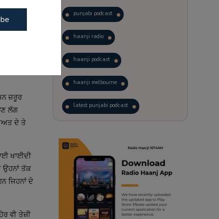
ਮੌਜੂਦ ਹੋਣੀਆਂ
punjabi podcast
ibe
haanji radio
ਦੋਂ ਅਸੀਂ
ਜਾਂਦਾ ਹੈ ਤੇ
haanji podcast
ਾਡੇ ਆਲੇ-
haanji melbourne
ਮਨ ਜ਼ਰੂਰ
latest punjabi podcast
ਝਣ ਲੱਗ
ੀਅਤ ਦੇ ਤੇ
podcast
laughter therapy
trending punjabi podcast
 ਕਮਾਈ ਖਾਈਦੀ
 ਉਹਨਾਂ ਤੱਕ
ranjodh singh
ਹਨ ਜਿਹਨਾਂ ਦੇ
punjabi podcast australia
ੋਰ ਵੀ ਤੇਜ਼ੀ