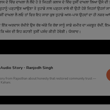
ਸ ਦੇ ਵਿੱਚ ਦਾਖਲਾ ਲੈ ਲੈਂਦੇ ਹੋ ਤੇ ਜਿਹੜੀ ਕਲਾਸ ਦੇ ਵਿੱਚ ਤੁਸੀਂ ਦਾਖਲਾ ਲਿਆ ਉਸੇ ਦੀ 
 ਤੁਹਾਨੂੰ ਪੜ੍ਹਾਉਣ ਆਉਣਾ ਤੇ ਤੁਹਾਡੇ ਨਾਲ ਪੜ੍ਹਨ ਵਾਲੇ ਵੀ ਉਹੀ ਹੋਣੇ ਜਿਹਨਾਂ ਉਹਨਾਂ ਸ
ਤੁਸੀਂ ਦਾਖਲਾ ਲੈ ਲਓ ਤਾਂ ਫਿਰ ਇਹ ਸਾਰਾ ਕੁਝ ਤੁਹਾਡੇ ਆਸ-ਪਾਸ ਉਹਦਾਂ ਦਾ ਹੀ ਨਜ਼ਰ 
ਂ ਹੀ ਇੱਕ ਅਰਦਾਸ ਰੱਖੀਏ ਉਸ ਰੱਬ ਅੱਗੇ ਕਿ ਰੱਬਾ ਸਾਨੂੰ ਸਾਡੇ ਜ਼ਮੀਰ ਦਾ ਮਜ਼ਬੂਤ ਰੱਖੀਂ, 
ਂ ਕਿ ਅੱਜ ਦੀ ਇਹ ਕਹਾਣੀ ਤੁਸੀਂ ਪਸੰਦ ਕੀਤੀ ਹੋਵੇਗੀ। ਧੰਨਵਾਦ।
Audio Story - Ranjodh Singh
 story from Rajasthan about honesty that restored community trust —
 Kahani.