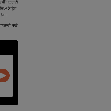
ਤੁਸੀਂ ਪੜ੍ਹਾਈ
ਾਰਿਆਂ ਨੇ ਉਹ
ਆਉਣਾ।
ਇਮਾਨਦਾਰੀ ਸਾਡੇ