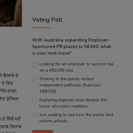
Voting Poll
With Australia expanding Employer-
Sponsored PR places to 58,040, what
is your next move?
Looking for an employer to sponsor me
on a 482/186 visa.
ੇ ਇਲਾਕੇ ਦੇ
Sticking to the points-tested
ਦੇ ਵਿੱਚ
independent pathway (Subclass
ਾਂਕਿ ਕਾਰਨ
189/190).
ਸ਼ਾਇਦ ਡੋਲਿਆ
Exploring regional visas despite the
lower allocation numbers.
Just waiting to see how the points test
 ਵਿੱਚੋਂ ਜਦੋਂ
reform unfolds.
 ਹਿਸਾਬ-ਕਿਤਾਬ