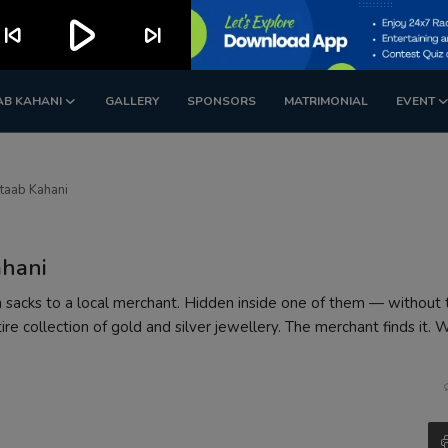
play_arrow
kip_previous
skip_next
AB KAHANI
GALLERY
SPONSORS
MATRIMONIAL
EVENT
itaab Kahani
ahani
ain sacks to a local merchant. Hidden inside one of them — without
ire collection of gold and silver jewellery. The merchant finds it.