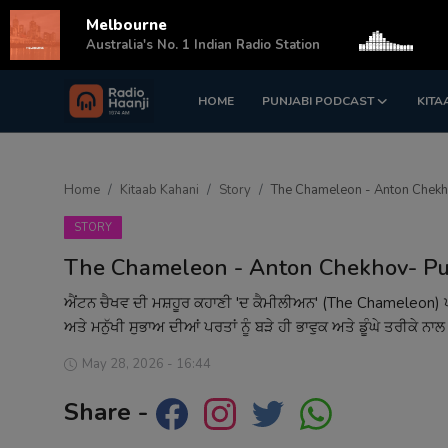
Melbourne
s
Australia's No. 1 Indian Radio Station
HOME
PUNJABI PODCAST
KITA
Login
Register
Home
Home
Kitaab Kahani
Story
The Chameleon - Anton Chekh
Punjabi Podcast
STORY
Kitaab Kahani
The Chameleon - Anton Chekhov- Pu
Gallery
ਐਂਟਨ ਚੈਖਵ ਦੀ ਮਸ਼ਹੂਰ ਕਹਾਣੀ 'ਦ ਕੈਮੀਲੀਅਨ' (The Chameleon) ਪ
ਅਤੇ ਮਨੁੱਖੀ ਸੁਭਾਅ ਦੀਆਂ ਪਰਤਾਂ ਨੂੰ ਬੜੇ ਹੀ ਭਾਵੁਕ ਅਤੇ ਡੂੰਘੇ ਤਰੀਕੇ ਨਾਲ
Sponsors
May 28, 2026 - 16:44
Matrimonial
Share -
Event