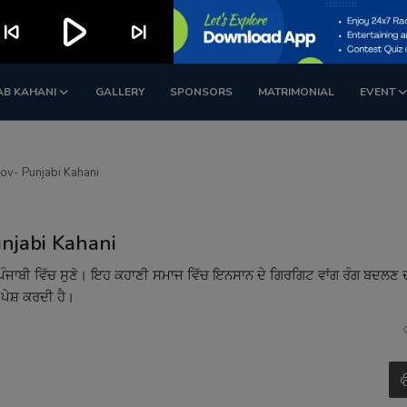
play_arrow
kip_previous
skip_next
AB KAHANI
GALLERY
SPONSORS
MATRIMONIAL
EVENT
ov- Punjabi Kahani
njabi Kahani
ੰਜਾਬੀ ਵਿੱਚ ਸੁਣੋ। ਇਹ ਕਹਾਣੀ ਸਮਾਜ ਵਿੱਚ ਇਨਸਾਨ ਦੇ ਗਿਰਗਿਟ ਵਾਂਗ ਰੰਗ ਬਦਲਣ
 ਪੇਸ਼ ਕਰਦੀ ਹੈ।