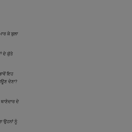
ਮਾਰ ਕੇ ਬੁਲਾ
ਦੇ ਕੁੱਤੇ
 ਭਾਵੇਂ ਇਹ
 ਜਿਊਣ ਦੇਣਾ?
 ਥਾਣੇਦਾਰ ਦੇ
ਾ ਉਹਨਾਂ ਨੂੰ