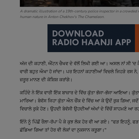
A dramatic illustration of a 19th-century police inspector in a crowded
human nature in Anton Chekhov's The Chameleon.
ਅੱਜ ਦੀ ਕਹਾਣੀ, ਐਂਟਨ ਚੈਖਵ ਦੇ ਵੱਲੋਂ ਲਿਖੀ ਗਈ ਆ। ਅਸਲ ਨਾਂ ਸੀ 'ਦ 
ਵਾਰੀ ਬਹੁਤ ਔਖਾ ਹੋ ਜਾਂਦਾ। ਪਰ ਇਹਨਾਂ ਕਹਾਣੀਆਂ ਵਿਚਲੇ ਜਿਹੜੇ ਰਸ ਨੇ, ਜਿ
ਜ਼ਰੂਰ ਮਾਨਣ ਦੀ ਕੋਸ਼ਿਸ਼ ਕਰਾਂਗੇ।
ਕਹਿੰਦੇ ਨੇ ਇੱਕ ਵਾਰੀ ਇੱਕ ਬਾਜ਼ਾਰ ਦੇ ਵਿੱਚ ਕੁੱਤਾ ਭੱਜਾ-ਭੱਜਾ ਆਇਆ। ਕੁੱਤ
ਮਾਰਿਆ। ਬੇਵੱਸ ਜਿਹਾ ਕੁੱਤਾ ਐਨ ਚੌਂਕ ਦੇ ਵਿੱਚ ਆ ਕੇ ਉਦੋਂ ਰੁਕ ਗਿਆ, ਜਦੋਂ ਭੱ
ਵਿਚਾਲੇ ਰੁਕੇ ਹੋਣ। ਉਹਦੀ ਬੇਵੱਸੀ ਉਹਦੀਆਂ ਅੱਖਾਂ ਦੇ ਵਿੱਚੋਂ ਸਾਹਮਣੇ ਆ ਰਹੀ
ਇੰਨੇ ਨੂੰ ਪਿੱਛੋਂ ਰੌਲਾ-ਰੱਪਾ ਪੈ ਕੇ ਕੁਝ ਲੋਕ ਹੋਰ ਵੀ ਆ ਗਏ। "ਫੜ ਇਹਨੂੰ,
ਛੱਡਿਆ ਗਿਆ ਤਾਂ ਹੋਰ ਵੀ ਲੋਕਾਂ ਦਾ ਨੁਕਸਾਨ ਕਰੂਗਾ।"