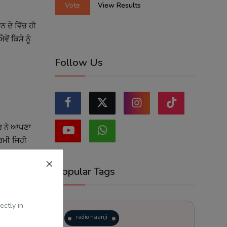
Vote
View Results
ਨ ਦੇ ਵਿੱਚ ਹੀ
ੇਂ ਕਿਸੇ ਨੂੰ
Follow Us
ਾਰ ਨੇ ਆਪਣਾ
ਰਮੀ ਜਿਹੀ
Popular Tags
ਰ ਇੱਕ ਆਵਾਜ਼
ectly in
ਰਹੇ ਸੀ, ਇਹਦਾ
radio haanji