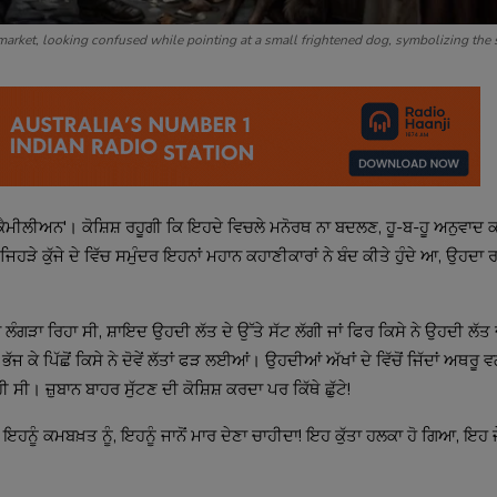
 market, looking confused while pointing at a small frightened dog, symbolizing the 
ਕੈਮੀਲੀਅਨ'। ਕੋਸ਼ਿਸ਼ ਰਹੂਗੀ ਕਿ ਇਹਦੇ ਵਿਚਲੇ ਮਨੋਰਥ ਨਾ ਬਦਲਣ, ਹੂ-ਬ-ਹੂ ਅਨੁਵਾਦ
ਹੜੇ ਕੁੱਜੇ ਦੇ ਵਿੱਚ ਸਮੁੰਦਰ ਇਹਨਾਂ ਮਹਾਨ ਕਹਾਣੀਕਾਰਾਂ ਨੇ ਬੰਦ ਕੀਤੇ ਹੁੰਦੇ ਆ, ਉਹਦਾ
ਾ ਲੰਗੜਾ ਰਿਹਾ ਸੀ, ਸ਼ਾਇਦ ਉਹਦੀ ਲੱਤ ਦੇ ਉੱਤੇ ਸੱਟ ਲੱਗੀ ਜਾਂ ਫਿਰ ਕਿਸੇ ਨੇ ਉਹਦੀ ਲੱਤ ਦ
ਜ ਕੇ ਪਿੱਛੋਂ ਕਿਸੇ ਨੇ ਦੋਵੇਂ ਲੱਤਾਂ ਫੜ ਲਈਆਂ। ਉਹਦੀਆਂ ਅੱਖਾਂ ਦੇ ਵਿੱਚੋਂ ਜਿੱਦਾਂ ਅਥਰੂ ਵ
 ਸੀ। ਜ਼ੁਬਾਨ ਬਾਹਰ ਸੁੱਟਣ ਦੀ ਕੋਸ਼ਿਸ਼ ਕਰਦਾ ਪਰ ਕਿੱਥੇ ਛੁੱਟੇ!
 ਫੜ ਇਹਨੂੰ ਕਮਬਖ਼ਤ ਨੂੰ, ਇਹਨੂੰ ਜਾਨੋਂ ਮਾਰ ਦੇਣਾ ਚਾਹੀਦਾ! ਇਹ ਕੁੱਤਾ ਹਲਕਾ ਹੋ ਗਿਆ, ਇਹ