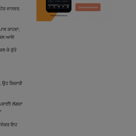
radio haanji updates
 ਹੋਰ ਜਾਨਵਰ,
punjabi kahani
ਪਾਸ ਕਾਹਦਾ,
kitaab kahani
ਿਕਲ ਆਵੇ!
punjabi story
ਲ ਕੇ ਕੁੱਤੇ
ੀ, ਉਹ ਸ਼ਿਕਾਰੀ
ਪਵਾਈਂ! ਲੱਗਦਾ
"
, "ਜੇਕਰ ਇਹ