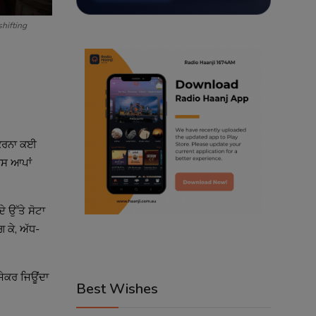
shifting
 ਕਰਨਾ ਕਈ
 ਰਸ ਆਪਾਂ
ੇ ਉੱਤੇ ਸੋਟਾ
ਗ ਕੇ, ਅੱਧ-
 ਜੇਕਰ ਜਿਊਂਦਾ
Best Wishes