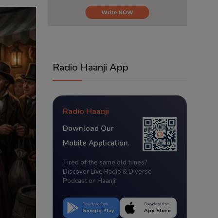
Radio Haanji App
Radio Haanji
Download Our
Mobile Application.
Tired of the same old tunes?
Discover Live Radio & Diverse
Podcast on Haanji!
Download from
Download from
Google Play
App Store