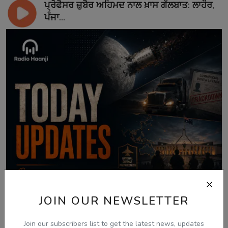
ਪ੍ਰੋਫੈਸਰ ਜ਼ੁਬੈਰ ਅਹਿਮਦ ਨਾਲ ਖ਼ਾਸ ਗੱਲਬਾਤ: ਲਾਹੌਰ,
ਪੰਜਾ...
JOIN OUR NEWSLETTER
Join our subscribers list to get the latest news, updates