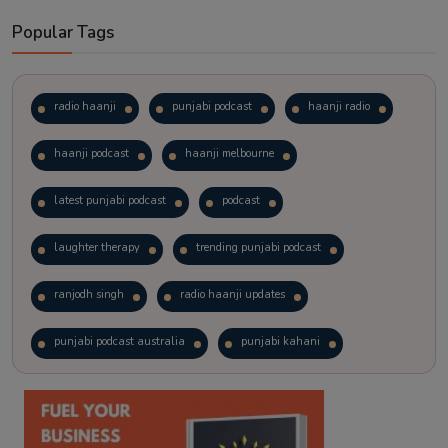
Popular Tags
radio haanji
punjabi podcast
haanji radio
haanji podcast
haanji melbourne
latest punjabi podcast
podcast
laughter therapy
trending punjabi podcast
ranjodh singh
radio haanji updates
punjabi podcast australia
punjabi kahani
kitaab kahani
punjabi story