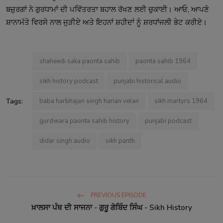
ਬਜ਼ੁਰਗਾਂ ਨੇ ਗੁਰਧਾਮਾਂ ਦੀ ਪਵਿੱਤਰਤਾ ਬਹਾਲ ਰੱਖਣ ਲਈ ਚੁਕਾਈ। ਆਓ, ਆਪਣੇ
ਸ਼ਾਨਾਮੱਤੇ ਵਿਰਸੇ ਨਾਲ ਜੁੜੀਏ ਅਤੇ ਇਹਨਾਂ ਸ਼ਹੀਦਾਂ ਨੂੰ ਸ਼ਰਧਾਂਜਲੀ ਭੇਟ ਕਰੀਏ।
shaheedi saka paonta sahib
paonta sahib 1964
sikh history podcast
punjabi historical audio
Tags:
baba harbhajan singh harian velan
sikh martyrs 1964
gurdwara paonta sahib history
punjabi podcast
didar singh audio
sikh panth
PREVIOUS EPISODE
ਖ਼ਾਲਸਾ ਪੰਥ ਦੀ ਸਾਜਨਾ - ਗੁਰੂ ਗੋਬਿੰਦ ਸਿੰਘ - Sikh History