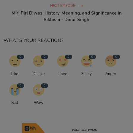
NEXT EPISODE
Miri Piri Diwas: History, Meaning, and Significance in
Sikhism - Didar Singh
WHAT'S YOUR REACTION?
0
0
0
0
0
Like
Dislike
Love
Funny
Angry
0
0
Sad
Wow