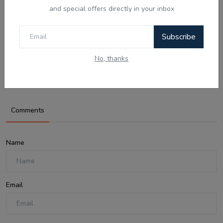
and special offers directly in your inbox
Aug 6, 2026
Subscribe
06 Aug -Today Updates - SpaceX Moon
No, thanks
Crash, US Truc...
Comments
Name
Email