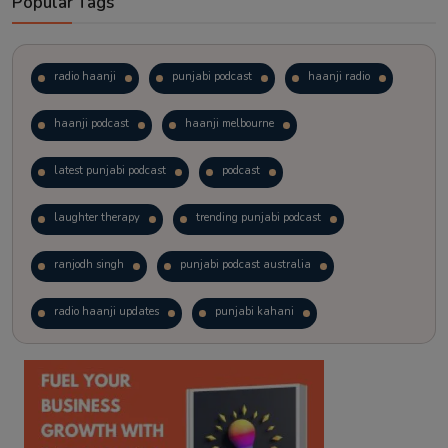
Popular Tags
radio haanji
punjabi podcast
haanji radio
haanji podcast
haanji melbourne
latest punjabi podcast
podcast
laughter therapy
trending punjabi podcast
ranjodh singh
punjabi podcast australia
radio haanji updates
punjabi kahani
kitaab kahani
punjabi story