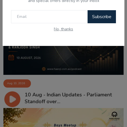
and special offers directly in your inbox
Subscribe
No, thanks
Aug 10, 2026
10 Aug - Indian Updates - Parliament
Standoff over...