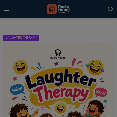
Login
Register
LAUGHTER THERAPY
Home
Punjabi Podcast
Kitaab Kahani
Gallery
Sponsors
Matrimonial
Event