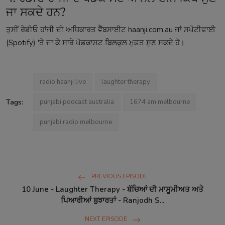
ਜਾ ਸਕਦੇ ਹਨ?
ਤੁਸੀਂ ਰੇਡੀਓ ਹਾਂਜੀ ਦੀ ਅਧਿਕਾਰਤ ਵੈੱਬਸਾਈਟ haanji.com.au ਜਾਂ ਸਪੋਟੀਫਾਈ
(Spotify) 'ਤੇ ਜਾ ਕੇ ਸਾਰੇ ਪੋਡਕਾਸਟ ਬਿਲਕੁਲ ਮੁਫ਼ਤ ਸੁਣ ਸਕਦੇ ਹੋ।
radio haanji live
laughter therapy
Tags:
punjabi podcast australia
1674 am melbourne
punjabi radio melbourne
PREVIOUS EPISODE
10 June - Laughter Therapy - ਬੱਚਿਆਂ ਦੀ ਮਾਸੂਮੀਅਤ ਅਤੇ
ਪਿਆਰੀਆਂ ਬੁਝਾਰਤਾਂ - Ranjodh S...
NEXT EPISODE