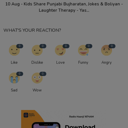
10 Aug - Kids Share Punjabi Bujharatan, Jokes & Boliyan -
Laughter Therapy - Yas...
WHAT'S YOUR REACTION?
0
0
0
0
0
Like
Dislike
Love
Funny
Angry
0
0
Sad
Wow