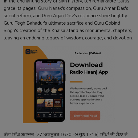
In the enchanting story of Sikh history, ten remarkable Gurus
grace its pages. Guru Nanak's compassion, Guru Amar Das's
social reform, and Guru Arjan Dev's resilience shine brightly.
Guru Tegh Bahadur's ultimate sacrifice and Guru Gobind
Singh's creation of the Khalsa stand as monumental chapters,
leaving an enduring legacy of wisdom, courage, and devotion.
ਬੰਦਾ ਸਿੰਘ ਬਹਾਦਰ (27 ਅਕਤੂਬਰ 1670 –9 ਜੂਨ 1716) ਸਿੱਖਾਂ ਦੀ ਸੈਨਾ ਦੇ