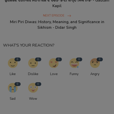
ਗੁਰਸ਼ਬਦ ਰਤਨਾਕਰ ਮਹਾਨ ਕੋਸ਼ ਦੇ ਰਚੇਤਾ ਭਾਈ ਕਾਨ੍ਹ ਸਿੰਘ ਨਾਭਾ - Gautam
Kapil
NEXT EPISODE
Miri Piri Diwas: History, Meaning, and Significance in
Sikhism - Didar Singh
WHAT'S YOUR REACTION?
0
0
0
0
0
Like
Dislike
Love
Funny
Angry
0
0
Sad
Wow