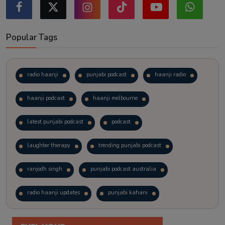
Popular Tags
radio haanji
punjabi podcast
haanji radio
haanji podcast
haanji melbourne
latest punjabi podcast
podcast
laughter therapy
trending punjabi podcast
ranjodh singh
punjabi podcast australia
radio haanji updates
punjabi kahani
kitaab kahani
punjabi story