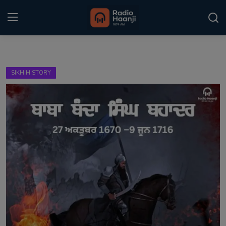
Login
Register
SIKH HISTORY
Home
Punjabi Podcast
Kitaab Kahani
Gallery
Sponsors
Matrimonial
Event