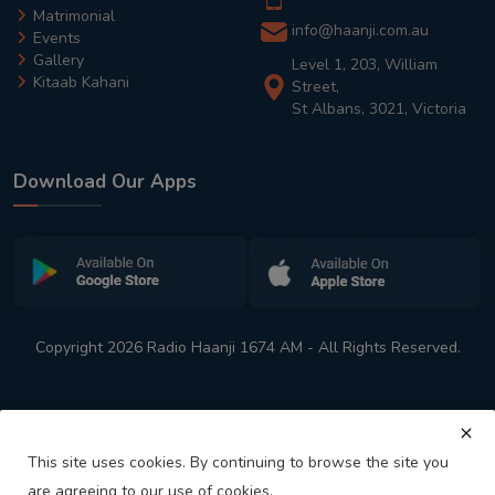
Matrimonial
info@haanji.com.au
Events
Gallery
Level 1, 203, William
Kitaab Kahani
Street,
St Albans, 3021, Victoria
Download Our Apps
Copyright 2026 Radio Haanji 1674 AM - All Rights Reserved.
This site uses cookies. By continuing to browse the site you
are agreeing to our use of cookies.