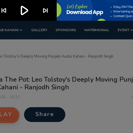
play_arrow
kip_previous
skip_next
AB KAHANI
GALLERY
SPONSORS
MATRIMONIAL
EVENT
eo Tolstoy's Deeply Moving Punjabi Audio Kahani - Ranjodh Singh
a The Pot: Leo Tolstoy's Deeply Moving Punj
Kahani - Ranjodh Singh
026 - 10:33
Share
LAY