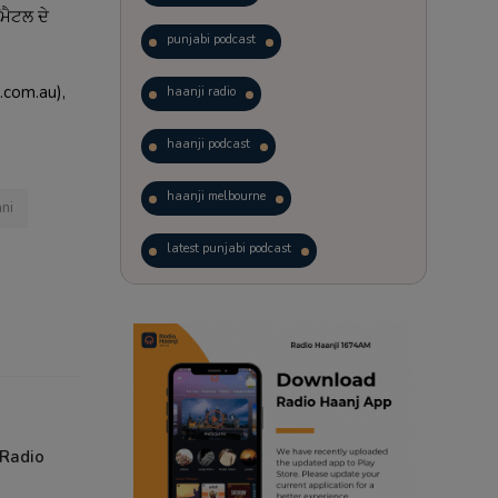
/ਮੈਟਲ ਦੇ
punjabi podcast
.com.au),
haanji radio
haanji podcast
haanji melbourne
ani
latest punjabi podcast
podcast
laughter therapy
trending punjabi podcast
ranjodh singh
 Radio
punjabi podcast australia