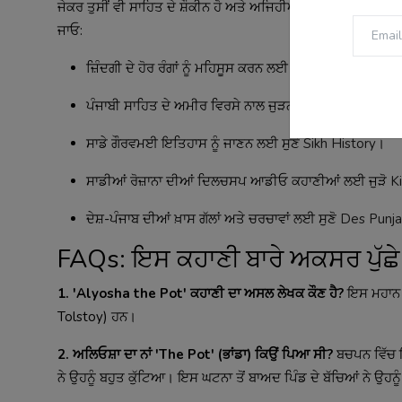
ਜੇਕਰ ਤੁਸੀਂ ਵੀ ਸਾਹਿਤ ਦੇ ਸ਼ੌਕੀਨ ਹੋ ਅਤੇ ਅਜਿਹੀਆਂ ਹੋਰ ਬਿਹਤਰੀਨ ਕਹਾਣੀਆ
ਜਾਓ:
ਜ਼ਿੰਦਗੀ ਦੇ ਹੋਰ ਰੰਗਾਂ ਨੂੰ ਮਹਿਸੂਸ ਕਰਨ ਲਈ ਪੜ੍ਹੋ
Notebook
।
ਪੰਜਾਬੀ ਸਾਹਿਤ ਦੇ ਅਮੀਰ ਵਿਰਸੇ ਨਾਲ ਜੁੜਨ ਲਈ ਵੇਖੋ
Punjabi S
ਸਾਡੇ ਗੌਰਵਮਈ ਇਤਿਹਾਸ ਨੂੰ ਜਾਣਨ ਲਈ ਸੁਣੋ
Sikh History
।
ਸਾਡੀਆਂ ਰੋਜ਼ਾਨਾ ਦੀਆਂ ਦਿਲਚਸਪ ਆਡੀਓ ਕਹਾਣੀਆਂ ਲਈ ਜੁੜੋ
K
ਦੇਸ਼-ਪੰਜਾਬ ਦੀਆਂ ਖ਼ਾਸ ਗੱਲਾਂ ਅਤੇ ਚਰਚਾਵਾਂ ਲਈ ਸੁਣੋ
Des Punja
FAQs: ਇਸ ਕਹਾਣੀ ਬਾਰੇ ਅਕਸਰ ਪੁੱਛੇ
1. 'Alyosha the Pot' ਕਹਾਣੀ ਦਾ ਅਸਲ ਲੇਖਕ ਕੌਣ ਹੈ?
ਇਸ ਮਹਾਨ ਅ
Tolstoy) ਹਨ।
2. ਅਲਿਓਸ਼ਾ ਦਾ ਨਾਂ 'The Pot' (ਭਾਂਡਾ) ਕਿਉਂ ਪਿਆ ਸੀ?
ਬਚਪਨ ਵਿੱਚ ਇੱ
ਨੇ ਉਹਨੂੰ ਬਹੁਤ ਕੁੱਟਿਆ। ਇਸ ਘਟਨਾ ਤੋਂ ਬਾਅਦ ਪਿੰਡ ਦੇ ਬੱਚਿਆਂ ਨੇ ਉਹਨੂ