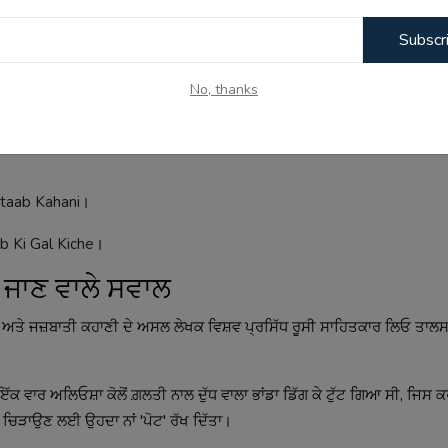
ਂ, ਇਤਿਹਾਸ ਅਤੇ ਕਵਿਤਾਵਾਂ ਸੁਣਨਾ ਜਾਂ ਪੜ੍ਹਨਾ ਚਾਹੁੰਦੇ ਹੋ, ਤਾਂ ਸਾਡੇ ਇਹਨਾਂ ਲਿੰਕਸ '
Subscr
No, thanks
ahit
।
itaab Kahani
।
b Ki Gal Kiche
।
 ਜਾਣ ਵਾਲੇ ਸਵਾਲ
ਤੇ ਜਜ਼ਬਾਤੀ ਕਹਾਣੀ ਦੇ ਅਸਲ ਲੇਖਕ ਵਿਸ਼ਵ ਪ੍ਰਸਿੱਧ ਰੂਸੀ ਸਾਹਿਤਕਾਰ ਲਿਓ ਤਾਲ
ਕ ਵਾਰ ਅਲਿਓਸ਼ਾ ਕੋਲੋਂ ਗ਼ਲਤੀ ਨਾਲ ਦੁੱਧ ਵਾਲਾ ਭਾਂਡਾ ਡਿੱਗ ਕੇ ਟੁੱਟ ਗਿਆ ਸੀ, ਜਿਸ ਕ
ੰ ਚਿੜਾਉਣ ਲਈ ਉਹਦਾ ਨਾਂ 'ਪੋਟ' ਰੱਖ ਦਿੱਤਾ।