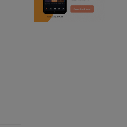
radio haanji updates
punjabi kahani
kitaab kahani
punjabi story