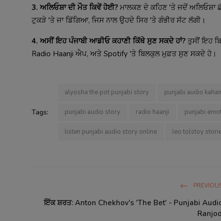
3. ਅਲਿਓਸ਼ਾ ਦੀ ਮੌਤ ਕਿਵੇਂ ਹੋਈ?
ਮਾਲਕਣ ਦੇ ਕਹਿਣ 'ਤੇ ਜਦੋਂ ਅਲਿਓਸ਼ਾ ਛੱ
ਟੁਕੜੇ 'ਤੇ ਜਾ ਡਿੱਗਿਆ, ਜਿਸ ਨਾਲ ਉਹਦੇ ਸਿਰ 'ਤੇ ਗੰਭੀਰ ਸੱਟ ਲੱਗੀ।
4. ਅਸੀਂ ਇਹ ਪੰਜਾਬੀ ਆਡੀਓ ਕਹਾਣੀ ਕਿੱਥੇ ਸੁਣ ਸਕਦੇ ਹਾਂ?
ਤੁਸੀਂ ਇਹ ਬ
Radio Haanji ਐਪ, ਅਤੇ Spotify 'ਤੇ ਬਿਲਕੁਲ ਮੁਫ਼ਤ ਸੁਣ ਸਕਦੇ ਹੋ।
alyosha the pot punjabi story
punjabi audio kahan
Tags:
punjabi audio story
radio haanji
punjabi emot
listen punjabi audio story online
leo tolstoy stori
PREVIOUS
ਇੱਕ ਸ਼ਰਤ: Anton Chekhov's 'The Bet' - Punjabi Audio
Ranjod