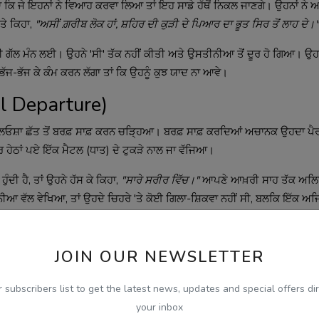
ੱਗਾ ਕਿ ਜੇ ਇਹਨਾਂ ਨੇ ਵਿਆਹ ਕਰਵਾ ਲਿਆ ਤਾਂ ਇਹ ਸਾਡੇ ਹੱਥੋਂ ਨਿਕਲ ਜਾਣਗੇ। ਉਹਨਾਂ ਨੇ ਅ
ਤੇ ਕਿਹਾ,
"ਅਸੀਂ ਗ਼ਰੀਬ ਲੋਕ ਹਾਂ, ਸ਼ਹਿਰ ਦੀ ਕੁੜੀ ਦੇ ਪਿਆਰ ਦਾ ਭੂਤ ਸਿਰ ਤੋਂ ਲਾਹ ਦੇ।"
ਦੀ ਗੱਲ ਮੰਨ ਲਈ। ਉਹਨੇ 'ਸੀ' ਤੱਕ ਨਹੀਂ ਕੀਤੀ ਅਤੇ ਉਸਤੀਨੀਆ ਤੋਂ ਦੂਰ ਹੋ ਗਿਆ। ਉ
 ਭੱਜ-ਭੱਜ ਕੇ ਕੰਮ ਕਰਨ ਲੱਗਾ ਤਾਂ ਕਿ ਉਹਨੂੰ ਕੁਝ ਯਾਦ ਨਾ ਆਵੇ।
l Departure)
ਲਿਓਸ਼ਾ ਛੱਤ ਤੋਂ ਬਰਫ਼ ਸਾਫ਼ ਕਰਨ ਚੜ੍ਹਿਆ। ਬਰਫ਼ ਸਾਫ਼ ਕਰਦਿਆਂ ਅਚਾਨਕ ਉਹਦਾ ਪ
 ਹੇਠਾਂ ਪਏ ਇੱਕ ਮੈਟਲ (ਧਾਤ) ਦੇ ਟੁਕੜੇ ਨਾਲ ਜਾ ਵੱਜਿਆ।
ੁੰਦੀ ਹੈ, ਤਾਂ ਉਹਨੇ ਹੱਸ ਕੇ ਕਿਹਾ,
"ਸਾਰੇ ਸਰੀਰ ਵਿੱਚ।"
ਆਪਣੇ ਆਖ਼ਰੀ ਸਾਹ ਤੱਕ ਅਲਿਓ
ੀਆ ਵੱਲ ਵੇਖਿਆ, ਤਾਂ ਉਹਦੇ ਚਿਹਰੇ 'ਤੇ ਕੋਈ ਗਿਲਾ-ਸ਼ਿਕਵਾ ਨਹੀਂ ਸੀ, ਬਲਕਿ ਇੱਕ ਅਜ
ੇਣ ਆਇਆ ਹੋਵੇ।
tory'?
JOIN OUR NEWSLETTER
ਾਨੂੰ ਅਹਿਸਾਸ ਹੋਵੇਗਾ ਕਿ ਅੱਜ ਦੇ ਸਮੇਂ ਵਿੱਚ ਅਸੀਂ ਸਾਰੇ ਆਪਣੇ ਆਸ-ਪਾਸ ਇੱਕ 'ਅਲਿਓਸ਼ਾ'
r subscribers list to get the latest news, updates and special offers dir
਼ਾ ਹੱਸਦਾ ਰਹੇ। ਪਰ ਲੇਖਕ ਸਾਨੂੰ ਪੁੱਛਦਾ ਹੈ ਕਿ ਅਸੀਂ ਖ਼ੁਦ ਅਜਿਹੇ ਇਨਸਾਨ ਕਿਉਂ ਨਹੀਂ ਬ
your inbox