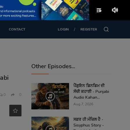
playlist_play
volume_up
/
CONTACT
LOGIN
REGISTER
Other Episodes...
abi
ਪੈਂਗੁਇਨ ਡਿਨਡਿਮ ਦੀ
ਸੱਚੀ ਕਹਾਣੀ - Punjabi
0
0
Audio Kahan...
Aug 7, 2026
ਸਫ਼ਰ ਹੀ ਮੰਜ਼ਿਲ ਹੈ -
Sisyphus Story -