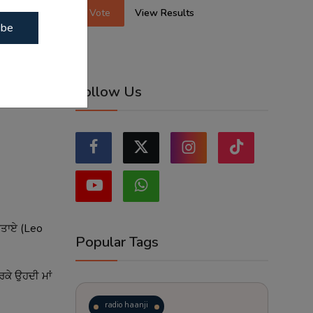
ਤੇ ਜ਼ਰੂਰ
Vote
View Results
ibe
Follow Us
ਸਤਾਏ (Leo
Popular Tags
ਰਕੇ ਉਹਦੀ ਮਾਂ
radio haanji