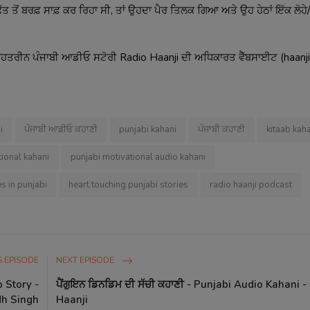
ਤ ਤੋਂ ਬਰਫ਼ ਸਾਫ਼ ਕਰ ਰਿਹਾ ਸੀ, ਤਾਂ ਉਹਦਾ ਪੈਰ ਤਿਲਕ ਗਿਆ ਅਤੇ ਉਹ ਹੇਠਾਂ ਇੱਕ ਲੋਹੇ
ਿਹਤਰੀਨ ਪੰਜਾਬੀ ਆਡੀਓ ਸਟੋਰੀ Radio Haanji ਦੀ ਅਧਿਕਾਰਤ ਵੈੱਬਸਾਈਟ (haanji
i
ਪੰਜਾਬੀ ਆਡੀਓ ਕਹਾਣੀ
punjabi kahani
ਪੰਜਾਬੀ ਕਹਾਣੀ
kitaab kah
ional kahani
punjabi motivational audio kahani
es in punjabi
heart touching punjabi stories
radio haanji podcast
 EPISODE
NEXT EPISODE
 Story -
ਪੈਂਗੁਇਨ ਡਿਨਡਿਮ ਦੀ ਸੱਚੀ ਕਹਾਣੀ - Punjabi Audio Kahani -
h Singh
Haanji