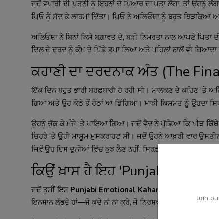
ਜਦੋਂ ਵਪਾਰੀ ਦੀ ਪਤਨੀ ਨੂੰ ਇਹਨਾਂ ਦੇ ਪਿਆਰ ਦਾ ਪਤਾ ਲੱਗਾ, ਤਾਂ ਉਹਨੂੰ ਲ
ਪਿਓ ਨੂੰ ਸੱਦ ਕੇ ਲਾਹਮਾਂ ਦਿੱਤਾ। ਪਿਓ ਨੇ ਅਲਿਓਸ਼ਾ ਨੂੰ ਬਹੁਤ ਝਿੜਕਿਆ ਅ
ਅਲਿਓਸ਼ਾ ਨੇ ਬਿਨਾਂ ਕਿਸੇ ਬਗ਼ਾਵਤ ਦੇ, ਬੜੀ ਨਿਮਰਤਾ ਨਾਲ ਆਪਣੇ ਪਿਤਾ 
ਦਿਲ ਦੇ ਦਰਦ ਨੂੰ ਕੰਮ ਦੇ ਪਿੱਛੇ ਛੁਪਾ ਲਿਆ ਅਤੇ ਪਹਿਲਾਂ ਨਾਲੋਂ ਵੀ ਜ਼ਿਆਦਾ
ਕਹਾਣੀ ਦਾ ਦਰਦਨਾਕ ਅੰਤ (The Fina
ਇੱਕ ਦਿਨ ਬਹੁਤ ਭਾਰੀ ਬਰਫ਼ਬਾਰੀ ਹੋ ਰਹੀ ਸੀ। ਮਾਲਕਣ ਦੇ ਕਹਿਣ 'ਤੇ ਅ
ਗਿਆ ਅਤੇ ਉਹ ਕੋਠੇ ਤੋਂ ਹੇਠਾਂ ਆ ਡਿੱਗਿਆ। ਮਾੜੀ ਕਿਸਮਤ ਨੂੰ ਉਹਦਾ ਸਿਰ
ਉਹਨੂੰ ਚੁੱਕ ਕੇ ਮੰਜੇ 'ਤੇ ਪਾਇਆ ਗਿਆ। ਜਦੋਂ ਵੈਦ ਨੇ ਪੁੱਛਿਆ ਕਿ ਪੀੜ ਕਿੱਥੇ ਹ
ਚਿਹਰੇ 'ਤੇ ਉਹੀ ਮਾਸੂਮ ਮੁਸਕਰਾਹਟ ਸੀ। ਜਦੋਂ ਉਹਨੇ ਆਖ਼ਰੀ ਵਾਰ ਉਸਤੀਨ
ਜਿਵੇਂ ਉਹ ਇਸ ਦੁਨੀਆਂ ਵਿੱਚ ਕੁਝ ਲੈਣ ਨਹੀਂ, ਸਿਰਫ਼ ਆਪਣਾ ਸਭ ਕੁਝ ਦ
ਕਿਉਂ ਖ਼ਾਸ ਹੈ ਇਹ 'Punjabi Audio S
ਜਦੋਂ ਤੁਸੀਂ ਇਸ
Punjabi Emotional Kahani
ਨੂੰ ਸੁਣੋਗੇ, ਤਾਂ ਤੁਹ
Join ou
ਇਨਸਾਨ ਲੱਭਦੇ ਹਾਂ—ਜੋ ਕਦੇ ਨਾਂ ਨਾ ਕਰੇ, ਜੋ ਨਿਰਸਵਾਰਥ ਸੇਵਾ ਕਰੇ, ਜੋ ਹਮੇਸ