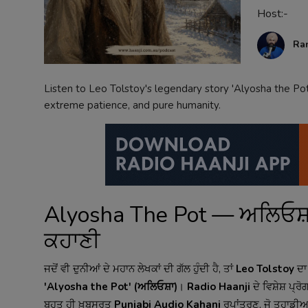
Host:-
Contact
Ra
Listen to Leo Tolstoy's legendary story 'Alyosha the Pot
extreme patience, and pure humanity.
Alyosha The Pot — ਅਲਿਓਸ਼ਾ 
ਕਹਾਣੀ
ਜਦੋਂ ਵੀ ਦੁਨੀਆਂ ਦੇ ਮਹਾਨ ਲੇਖਕਾਂ ਦੀ ਗੱਲ ਹੁੰਦੀ ਹੈ, ਤਾਂ
Leo Tolstoy
ਦਾ 
'Alyosha the Pot' (ਅਲਿਓਸ਼ਾ)
।
Radio Haanji
ਦੇ ਵਿਸ਼ੇਸ਼ ਪ੍ਰ
ਬਹੁਤ ਹੀ ਖ਼ੂਬਸੂਰਤ
Punjabi Audio Kahani
ਰੂਪਾਂਤਰਣ, ਜੋ ਤੁਹਾਡੀਆ