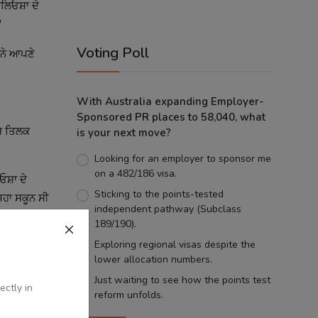
ਲਿਓਸ਼ਾ ਦੇ
Voting Poll
ਹਨੇ ਆਪਣੇ
With Australia expanding Employer-
Sponsored PR places to 58,040, what
ੈਰ ਤਿਲਕ
is your next move?
Looking for an employer to sponsor me
on a 482/186 visa.
ਸ਼ਾ ਦੇ
Sticking to the points-tested
ਿਹਾ ਸਕੂਨ ਸੀ
independent pathway (Subclass
189/190).
Exploring regional visas despite the
lower allocation numbers.
 ਵਰਗਾ
Just waiting to see how the points test
ectly in
ਣ ਜਾਂਦੇ?
reform unfolds.