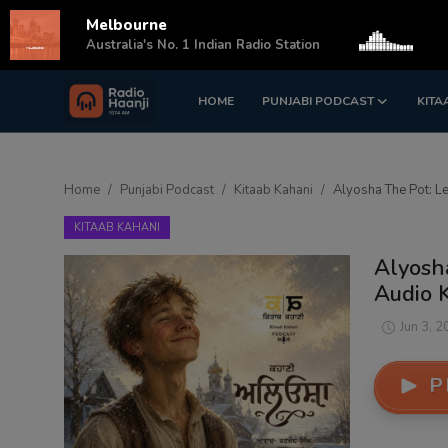
Melbourne
s
Australia's No. 1 Indian Radio Station
HOME
PUNJABI PODCAST
KITA
Login
Register
Home
Home
Punjabi Podcast
Kitaab Kahani
Alyosha The Pot: L
Punjabi Podcast
KITAAB KAHANI
Kitaab Kahani
Alyosh
Audio 
Gallery
Jun 3, 2
Sponsors
P
Matrimonial
Event