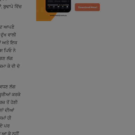
punjabi podcast australia
, ਬੁਢਾਪੇ ਵਿੱਚ
punjabi kahani
ਲਾਦ ਆਪਣੇ
kitaab kahani
ਦੁੱਖ ਵਾਲੀ
ਆਂ ਅਤੇ ਇਕ
punjabi story
ਿਸ ਪਿਓ ਨੇ
ੱਗਣ ਲੱਗ
ਮਾ ਕੇ ਵੀ ਦੋ
ੀ ਵਧਣ ਲੱਗ
ਬੂਰੀਆਂ ਕਰਕੇ
਼ ਤੋਂ ਹੋਣੀ
ਨਾਂ ਦੀਆਂ
ਸਮਾਂ ਹੀ
ਈਏ ਪਰ
ਚ ਆ ਕੇ ਨਹੀਂ