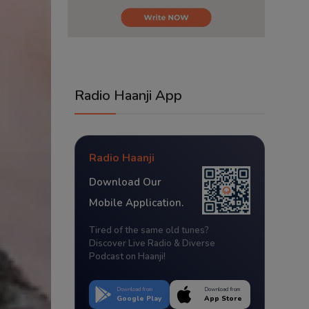
Radio Haanji App
Radio Haanji
Download Our
Mobile Application.
Tired of the same old tunes?
Discover Live Radio & Diverse
Podcast on Haanji!
Download from
Download from
Google Play
App Store