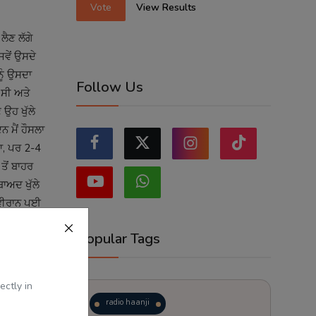
Vote
View Results
 ਲੈਣ ਲੱਗੇ
ਵੇਂ ਉਸਦੇ
ਨੂੰ ਉਸਦਾ
Follow Us
 ਸੀ ਅਤੇ
ਉਹ ਖੁੱਲੇ
 ਮੈਂ ਹੌਸਲਾ
ਆ, ਪਰ 2-4
ਤੋਂ ਬਾਹਰ
ਾਅਦ ਖੁੱਲੇ
 ਵੀਰਾਨ ਪਈ
ਵਿੱਚ ਅੱਗੇ
Popular Tags
ਬੈਠੇ ਉਸ
ectly in
 ਬਹੁਤ
radio haanji
ਆਂ। ਥੋੜਾ