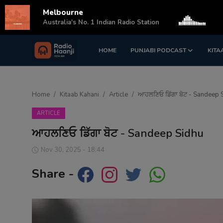
Melbourne
s
Australia's No. 1 Indian Radio Station
HOME
PUNJABI PODCAST
KITA
Login
Register
Home
Home
Kitaab Kahani
Article
ਆਹਲਣਿਓ ਡਿੱਗਾ ਬੋਟ - Sandeep 
Punjabi Podcast
ARTICLE
Kitaab Kahani
ਆਹਲਣਿਓ ਡਿੱਗਾ ਬੋਟ - Sandeep Sidhu
Gallery
Nov 30, 2025 - 18:44
Sponsors
Share -
Matrimonial
Event