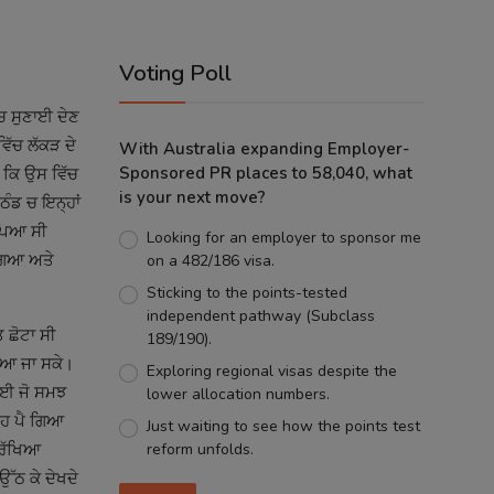
Voting Poll
ੱਚ ਸੁਣਾਈ ਦੇਣ
ਵਿੱਚ ਲੱਕੜ ਦੇ
With Australia expanding Employer-
Sponsored PR places to 58,040, what
 ਕਿ ਉਸ ਵਿੱਚ
is your next move?
ਠੰਡ ਚ ਇਨ੍ਹਾਂ
 ਪਿਆ ਸੀ
Looking for an employer to sponsor me
 ਗਿਆ ਅਤੇ
on a 482/186 visa.
Sticking to the points-tested
independent pathway (Subclass
 ਛੋਟਾ ਸੀ
189/190).
ਾਇਆ ਜਾ ਸਕੇ।
Exploring regional visas despite the
 ਲਈ ਜੋ ਸਮਝ
lower allocation numbers.
ੋਹ ਪੈ ਗਿਆ
Just waiting to see how the points test
reform unfolds.
 ਰੱਖਿਆ
ਉੱਠ ਕੇ ਦੇਖਦੇ