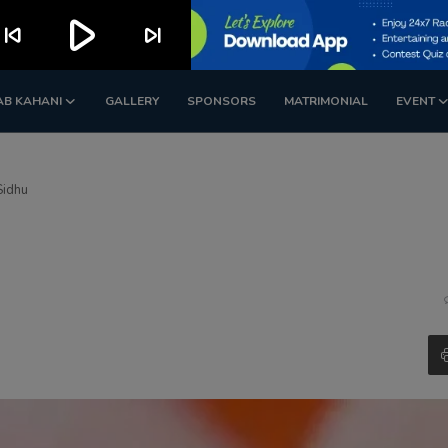
play_arrow
kip_previous
skip_next
AB KAHANI
GALLERY
SPONSORS
MATRIMONIAL
EVENT
Sidhu