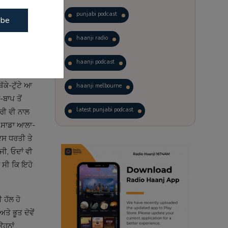
 ਹਾਂ, ਏਦਾਂ
punjabi podcast
ਾਉਣ ਲਈ, ਹਰ
ibe
ੀ ਹੋਣਾ ਸਭ ਨੇ
haanji radio
਼ ਨਹੀਂ ਦੇਂਦੇ
ਦਸਤੂਰ ਆ ਕਿ
haanji podcast
ਂਦੀ ਐ, ਇਸ
ੱਕੇ-ਟੁੱਟੇ ਆ
haanji melbourne
-ਬਾਪ ਤੋਂ
latest punjabi podcast
ਤਰੀ ਵੀ ਨਾਲ
ਏ। ਸਾਡਾ ਆਲਾ-
podcast
laughter therapy
 ਇਸ ਧਰਤੀ ਤੇ
ਜੀ, ਓਦਾਂ ਵੀ
trending punjabi podcast
ਾ ਸੀ ਕਿ ਇਹੋ
ranjodh singh
 ਹੱਲ ਹੋ
radio haanji updates
ੇ ਭੂਤ ਦੋਵੇਂ
ਉਹਨਾਂ