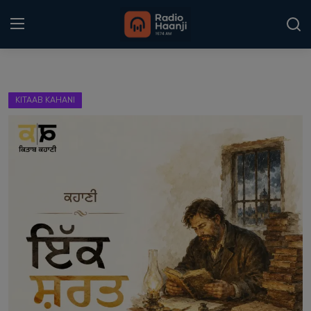
Login
Register
KITAAB KAHANI
Home
Punjabi Podcast
Kitaab Kahani
Gallery
Sponsors
Matrimonial
Event