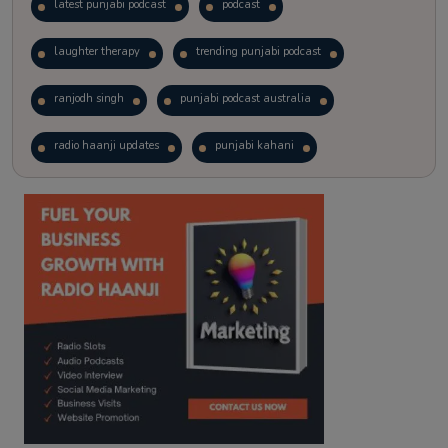
latest punjabi podcast
podcast
laughter therapy
trending punjabi podcast
ranjodh singh
punjabi podcast australia
radio haanji updates
punjabi kahani
kitaab kahani
punjabi story