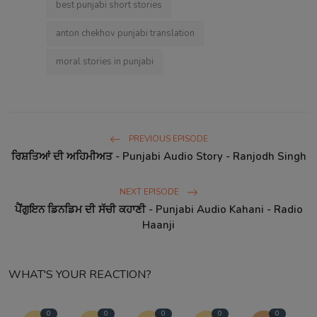
best punjabi short stories
anton chekhov punjabi translation
moral stories in punjabi
PREVIOUS EPISODE
ਰਿਸ਼ਤਿਆਂ ਦੀ ਅਹਿਮੀਅਤ - Punjabi Audio Story - Ranjodh Singh
NEXT EPISODE
ਪੈਂਗੁਇਨ ਡਿਨਡਿਮ ਦੀ ਸੱਚੀ ਕਹਾਣੀ - Punjabi Audio Kahani - Radio
Haanji
WHAT'S YOUR REACTION?
0
0
0
0
0