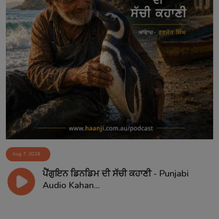
Aug 7, 2026
ਪੈਂਗੁਇਨ ਡਿਨਡਿਮ ਦੀ ਸੱਚੀ ਕਹਾਣੀ - Punjabi
Audio Kahan...