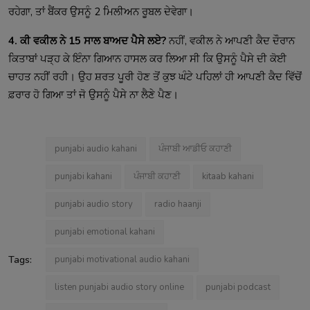
ਰਹੇਗਾ, ਤਾਂ ਬੈਂਕਰ ਉਸਨੂੰ 2 ਮਿਲੀਅਨ ਰੂਬਲ ਦੇਵੇਗਾ।
4. ਕੀ ਵਕੀਲ ਨੇ 15 ਸਾਲ ਬਾਅਦ ਪੈਸੇ ਲਏ?
ਨਹੀਂ, ਵਕੀਲ ਨੇ ਆਪਣੀ ਕੈਦ ਦੌਰਾਨ
ਕਿਤਾਬਾਂ ਪੜ੍ਹ ਕੇ ਇੰਨਾ ਗਿਆਨ ਹਾਸਲ ਕਰ ਲਿਆ ਸੀ ਕਿ ਉਸਨੂੰ ਪੈਸੇ ਦੀ ਕੋਈ
ਚਾਹਤ ਨਹੀਂ ਰਹੀ। ਉਹ ਸ਼ਰਤ ਪੂਰੀ ਹੋਣ ਤੋਂ ਕੁਝ ਘੰਟੇ ਪਹਿਲਾਂ ਹੀ ਆਪਣੀ ਕੈਦ ਵਿੱਚੋਂ
ਫ਼ਰਾਰ ਹੋ ਗਿਆ ਤਾਂ ਜੋ ਉਸਨੂੰ ਪੈਸੇ ਨਾ ਲੈਣੇ ਪੈਣ।
punjabi audio kahani
ਪੰਜਾਬੀ ਆਡੀਓ ਕਹਾਣੀ
punjabi kahani
ਪੰਜਾਬੀ ਕਹਾਣੀ
kitaab kahani
punjabi audio story
radio haanji
punjabi emotional kahani
Tags:
punjabi motivational audio kahani
listen punjabi audio story online
punjabi podcast