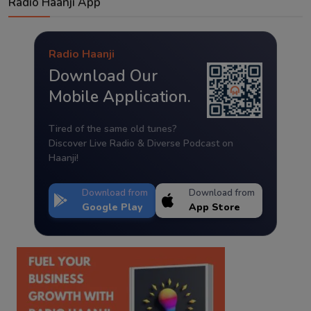
Radio Haanji App
Radio Haanji
Download Our
Mobile Application.
Tired of the same old tunes?
Discover Live Radio & Diverse Podcast on
Haanji!
Download from
Download from
Google Play
App Store