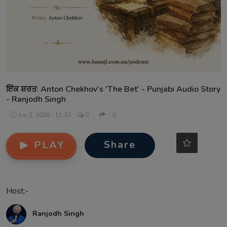
Contact
ਇੱਕ ਸ਼ਰਤ: Anton Chekhov's 'The Bet' - Punjabi Audio Story
- Ranjodh Singh
Jun 2, 2026 - 11:32
0
0
Share
PLAY
Host:-
Ranjodh Singh