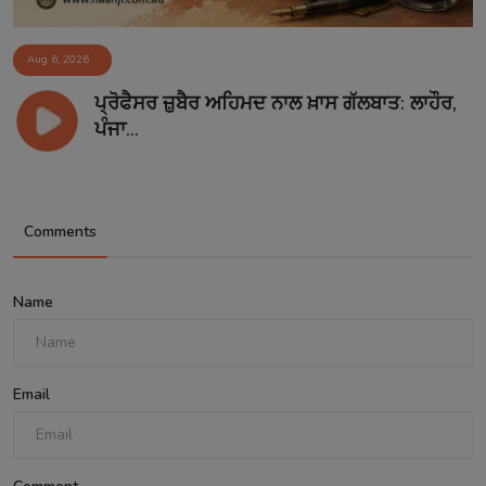
Aug 6, 2026
ਪ੍ਰੋਫੈਸਰ ਜ਼ੁਬੈਰ ਅਹਿਮਦ ਨਾਲ ਖ਼ਾਸ ਗੱਲਬਾਤ: ਲਾਹੌਰ,
ਪੰਜਾ...
Comments
Name
Email