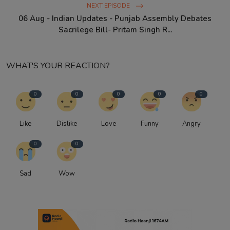
NEXT EPISODE
06 Aug - Indian Updates - Punjab Assembly Debates
Sacrilege Bill- Pritam Singh R...
WHAT'S YOUR REACTION?
0
0
0
0
0
Like
Dislike
Love
Funny
Angry
0
0
Sad
Wow