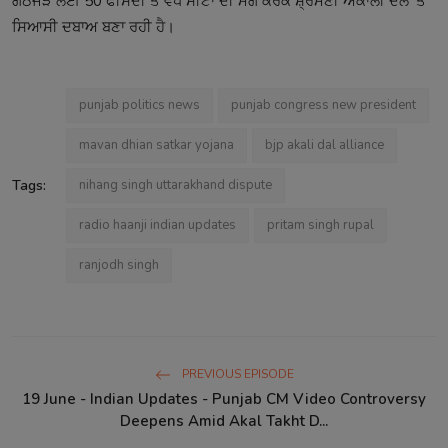
ਗਠਜੋੜ ਲਈ 50 ਫੀਸਦੀ ਤੋਂ ਵੱਧ ਸੀਟਾਂ ਦੀ ਮੰਗ ਕਰਕੇ ਸ਼੍ਰੋਮਣੀ ਅਕਾਲੀ ਦਲ 'ਤੇ
ਸਿਆਸੀ ਦਬਾਅ ਬਣਾ ਰਹੀ ਹੈ।
punjab politics news
punjab congress new president
mavan dhian satkar yojana
bjp akali dal alliance
Tags:
nihang singh uttarakhand dispute
radio haanji indian updates
pritam singh rupal
ranjodh singh
PREVIOUS EPISODE
19 June - Indian Updates - Punjab CM Video Controversy
Deepens Amid Akal Takht D...