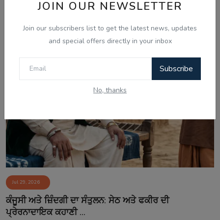
JOIN OUR NEWSLETTER
Join our subscribers list to get the latest news, updates
and special offers directly in your inbox
Subscribe
No, thanks
Jul 29, 2026
ਕੰਜੂਸੀ ਅਤੇ ਜ਼ਿੰਦਗੀ ਦਾ ਸੰਤੁਲਨ: ਸੇਠ ਅਤੇ ਫਕੀਰ ਦੀ
ਪ੍ਰੇਰਨਾਦਾਇਕ ਕਹਾਣੀ ...