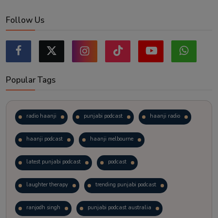
Follow Us
Popular Tags
radio haanji
punjabi podcast
haanji radio
haanji podcast
haanji melbourne
latest punjabi podcast
podcast
laughter therapy
trending punjabi podcast
ranjodh singh
punjabi podcast australia