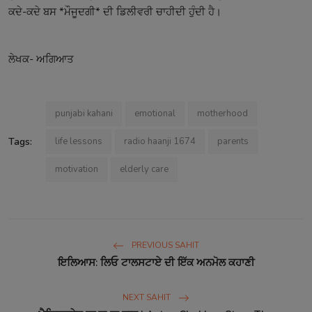
ਕਦੇ-ਕਦੇ ਬਸ *ਮੌਜੂਦਗੀ* ਦੀ ਡਿਲੀਵਰੀ ਚਾਹੀਦੀ ਹੁੰਦੀ ਹੈ।
ਲੇਖਕ- ਅਗਿਆਤ
punjabi kahani
emotional
motherhood
Tags:
life lessons
radio haanji 1674
parents
motivation
elderly care
PREVIOUS SAHIT
ਇਲਿਆਸ: ਲਿਓ ਟਾਲਸਟਾਏ ਦੀ ਇੱਕ ਅਨਮੋਲ ਕਹਾਣੀ
NEXT SAHIT