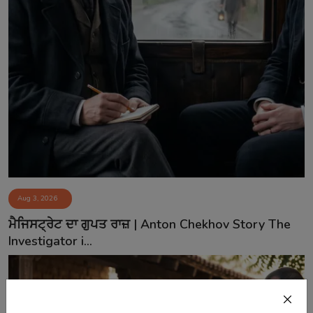
Aug 3, 2026
ਮੈਜਿਸਟ੍ਰੇਟ ਦਾ ਗੁਪਤ ਰਾਜ਼ | Anton Chekhov Story The
Investigator i...