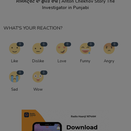
ਮੈਜਿਸਟ੍ਰੇਟ ਦਾ ਗੁਪਤ ਰਾਜ਼ | Anton Chekhov Story The
Investigator in Punjabi
WHAT'S YOUR REACTION?
0
0
0
0
0
Like
Dislike
Love
Funny
Angry
0
0
Sad
Wow