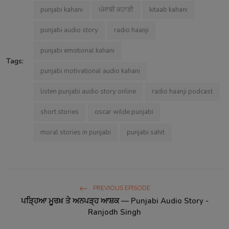
punjabi kahani
ਪੰਜਾਬੀ ਕਹਾਣੀ
kitaab kahani
punjabi audio story
radio haanji
punjabi emotional kahani
Tags:
punjabi motivational audio kahani
listen punjabi audio story online
radio haanji podcast
short stories
oscar wilde punjabi
moral stories in punjabi
punjabi sahit
PREVIOUS EPISODE
ਪੜ੍ਹਿਆ ਮੂਰਖ਼ ਤੇ ਅਨਪੜ੍ਹ ਆਸ਼ਕ — Punjabi Audio Story -
Ranjodh Singh