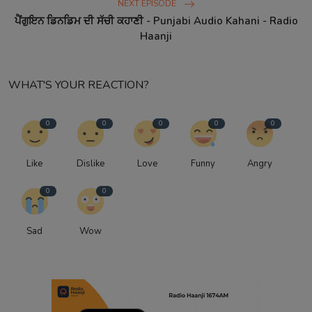
NEXT EPISODE
ਪੈਂਗੁਇਨ ਡਿਨਡਿਮ ਦੀ ਸੱਚੀ ਕਹਾਣੀ - Punjabi Audio Kahani - Radio
Haanji
WHAT'S YOUR REACTION?
0
0
0
0
0
Like
Dislike
Love
Funny
Angry
0
0
Sad
Wow