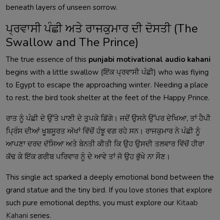
beneath layers of unseen sorrow.
ਪ੍ਰਵਾਸੀ ਪੰਛੀ ਅਤੇ ਰਾਜਕੁਮਾਰ ਦੀ ਦੋਸਤੀ (The
Swallow and The Prince)
The true essence of this
punjabi motivational audio kahani
begins with a little swallow (ਇੱਕ ਪ੍ਰਵਾਸੀ ਪੰਛੀ) who was flying
to Egypt to escape the approaching winter. Needing a place
to rest, the bird took shelter at the feet of the Happy Prince.
ਰਾਤ ਨੂੰ ਪੰਛੀ ਦੇ ਉੱਤੇ ਪਾਣੀ ਦੇ ਤੁਪਕੇ ਡਿੱਗੇ। ਜਦੋਂ ਉਸਨੇ ਉੱਪਰ ਦੇਖਿਆ, ਤਾਂ ਹੈਪੀ
ਪ੍ਰਿੰਸ ਦੀਆਂ ਖੂਬਸੂਰਤ ਅੱਖਾਂ ਵਿੱਚੋਂ ਹੰਝੂ ਵਗ ਰਹੇ ਸਨ। ਰਾਜਕੁਮਾਰ ਨੇ ਪੰਛੀ ਨੂੰ
ਆਪਣਾ ਦਰਦ ਦੱਸਿਆ ਅਤੇ ਬੇਨਤੀ ਕੀਤੀ ਕਿ ਉਹ ਉਸਦੀ ਤਲਵਾਰ ਵਿੱਚੋਂ ਹੀਰਾ
ਕੱਢ ਕੇ ਇੱਕ ਗਰੀਬ ਪਰਿਵਾਰ ਨੂੰ ਦੇ ਆਵੇ ਤਾਂ ਜੋ ਉਹ ਭੁੱਖੇ ਨਾ ਸੌਣ।
This single act sparked a deeply emotional bond between the
grand statue and the tiny bird. If you love stories that explore
such pure emotional depths, you must explore our
Kitaab
Kahani
series.