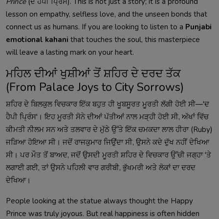
Prince
(ਦ ਹੈਪੀ ਪ੍ਰਿੰਸ). This is not just a story; it is a profound
lesson on empathy, selfless love, and the unseen bonds that
connect us as humans. If you are looking to listen to a
Punjabi
emotional kahani
that touches the soul, this masterpiece
will leave a lasting mark on your heart.
ਮਹਿਲ ਦੀਆਂ ਖੁਸ਼ੀਆਂ ਤੋਂ ਸ਼ਹਿਰ ਦੇ ਦਰਦ ਤੱਕ
(From Palace Joys to City Sorrows)
ਸ਼ਹਿਰ ਦੇ ਬਿਲਕੁਲ ਵਿਚਕਾਰ ਇੱਕ ਬਹੁਤ ਹੀ ਖੂਬਸੂਰਤ ਮੂਰਤੀ ਲੱਗੀ ਹੋਈ ਸੀ—'ਦ
ਹੈਪੀ ਪ੍ਰਿੰਸ'। ਇਹ ਮੂਰਤੀ ਸੋਨੇ ਦੀਆਂ ਪੱਤੀਆਂ ਨਾਲ ਮੜ੍ਹੀ ਹੋਈ ਸੀ, ਅੱਖਾਂ ਵਿੱਚ
ਕੀਮਤੀ ਨੀਲਮ ਸਨ ਅਤੇ ਤਲਵਾਰ ਦੇ ਮੁੱਠੇ ਉੱਤੇ ਇੱਕ ਚਮਕਦਾ ਲਾਲ ਹੀਰਾ (Ruby)
ਜੜਿਆ ਹੋਇਆ ਸੀ। ਜਦੋਂ ਰਾਜਕੁਮਾਰ ਜਿਉਂਦਾ ਸੀ, ਉਸਨੇ ਕਦੇ ਦੁੱਖ ਨਹੀਂ ਦੇਖਿਆ
ਸੀ। ਪਰ ਮੌਤ ਤੋਂ ਬਾਅਦ, ਜਦੋਂ ਉਸਦੀ ਮੂਰਤੀ ਸ਼ਹਿਰ ਦੇ ਵਿਚਕਾਰ ਉੱਚੀ ਜਗ੍ਹਾ 'ਤੇ
ਲਗਾਈ ਗਈ, ਤਾਂ ਉਸਨੇ ਪਹਿਲੀ ਵਾਰ ਗਰੀਬੀ, ਭੁੱਖਮਰੀ ਅਤੇ ਲੋਕਾਂ ਦਾ ਦਰਦ
ਦੇਖਿਆ।
People looking at the statue always thought the Happy
Prince was truly joyous. But real happiness is often hidden