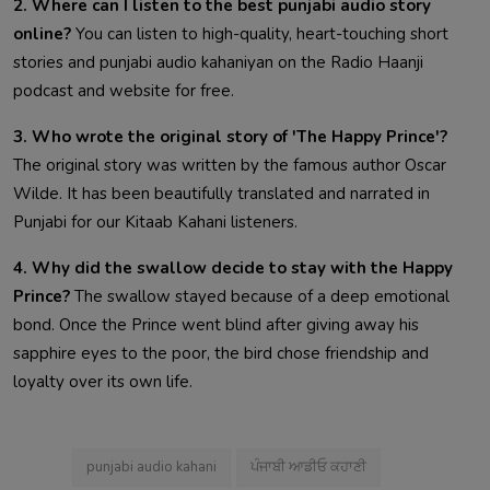
2. Where can I listen to the best punjabi audio story
online?
You can listen to high-quality, heart-touching short
stories and punjabi audio kahaniyan on the Radio Haanji
podcast and website for free.
3. Who wrote the original story of 'The Happy Prince'?
The original story was written by the famous author Oscar
Wilde. It has been beautifully translated and narrated in
Punjabi for our Kitaab Kahani listeners.
4. Why did the swallow decide to stay with the Happy
Prince?
The swallow stayed because of a deep emotional
bond. Once the Prince went blind after giving away his
sapphire eyes to the poor, the bird chose friendship and
loyalty over its own life.
punjabi audio kahani
ਪੰਜਾਬੀ ਆਡੀਓ ਕਹਾਣੀ