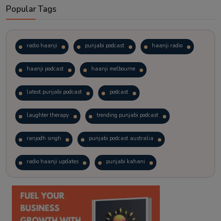
Popular Tags
radio haanji
punjabi podcast
haanji radio
haanji podcast
haanji melbourne
latest punjabi podcast
podcast
laughter therapy
trending punjabi podcast
ranjodh singh
punjabi podcast australia
radio haanji updates
punjabi kahani
kitaab kahani
punjabi story