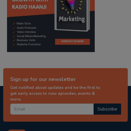
Sign up for our newsletter
Get notified about updates and be the first to
get early access to new episodes, events &
more.
Subscribe