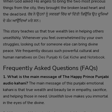
When God asked His angels to bring the two most precious
things from the city, they brought the broken lead heart and
the dead bird. ਰੱਬ ਨੇ ਉਹਨਾਂ ਨੂੰ ਸਵਰਗਾਂ ਵਿੱਚ ਥਾਂ ਦਿੱਤੀ ਕਿਉਂਕਿ ਉਹ ਦੂਜਿਆਂ
ਦੇ ਕੰਮ ਆਉਂਦਿਆਂ ਮਰੇ ਸਨ।
This story teaches us that true wealth lies in helping others
unselfishly. Whenever you feel overwhelmed by your own
struggles, looking out for someone else can bring divine
peace. We frequently discuss such powerful cultural and
human narratives on
Des Punjab Ki Gal Kiche
and
Notebook
.
Frequently Asked Questions (FAQs)
1. What is the main message of The Happy Prince Punjabi
audio kahani?
The main message of this punjabi emotional
kahani is that true wealth and beauty lie in empathy, sacrifice,
and helping those in need. Unselfish love makes you immortal
in the eyes of the divine.