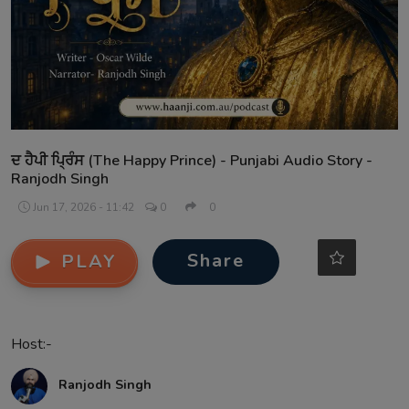
Contact
ਦ ਹੈਪੀ ਪ੍ਰਿੰਸ (The Happy Prince) - Punjabi Audio Story -
Ranjodh Singh
Jun 17, 2026 - 11:42
0
0
Share
PLAY
Host:-
Ranjodh Singh