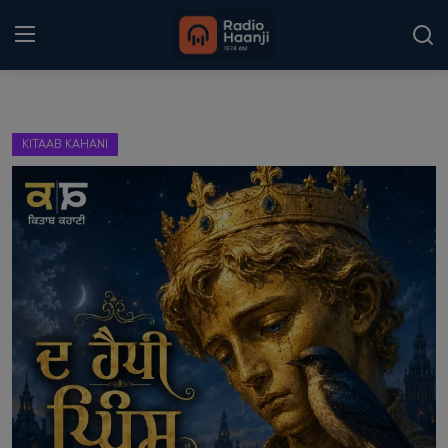
Login
Register
KITAAB KAHANI
Home
Punjabi Podcast
Kitaab Kahani
Gallery
Sponsors
Matrimonial
Event