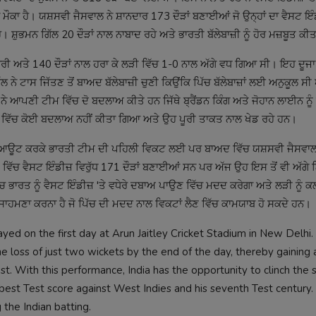
ਮੌਕਾ ਹੈ। ਯਸ਼ਸਵੀ ਜੈਸਵਾਲ ਨੇ ਸ਼ਾਨਦਾਰ 173 ਦੌੜਾਂ ਬਣਾਈਆਂ ਜੋ ਉਨ੍ਹਾਂ ਦਾ ਵੈਸਟ ਇੰਡ
। ਸ਼ੁਭਮਨ ਗਿੱਲ 20 ਦੌੜਾਂ ਨਾਲ ਨਾਬਾਦ ਰਹੇ ਅਤੇ ਭਾਰਤੀ ਬੱਲੇਬਾਜ਼ੀ ਨੂੰ ਹੋਰ ਮਜ਼ਬੂਤ ਕੀ
 ਪਾਰੀ ਅਤੇ 140 ਦੌੜਾਂ ਨਾਲ ਹਰਾ ਕੇ ਲੜੀ ਵਿੱਚ 1-0 ਨਾਲ ਅੱਗੇ ਵਧ ਗਿਆ ਸੀ। ਇਹ ਦੂ
ਲ ਨੇ ਟਾਸ ਜਿੱਤਣ ਤੋਂ ਬਾਅਦ ਬੱਲੇਬਾਜ਼ੀ ਚੁਣੀ ਕਿਉਂਕਿ ਪਿੱਚ ਬੱਲੇਬਾਜ਼ਾਂ ਲਈ ਅਨੁਕੂਲ ਸੀ
ੇ ਆਪਣੀ ਟੀਮ ਵਿੱਚ ਦੋ ਬਦਲਾਅ ਕੀਤੇ ਹਨ ਜਿੱਥੇ ਬ੍ਰੈਂਡਨ ਕਿੰਗ ਅਤੇ ਜੋਹਾਨ ਲਾਈਨ ਨੂੰ 
 ਵਿੱਚ ਕੋਈ ਬਦਲਾਅ ਨਹੀਂ ਕੀਤਾ ਗਿਆ ਅਤੇ ਉਹ ਪੂਰੀ ਤਾਕਤ ਨਾਲ ਖੇਡ ਰਹੇ ਹਨ।
ਹੁਲ ਨੂੰ ਆਊਟ ਕਰਕੇ ਭਾਰਤੀ ਟੀਮ ਦੀ ਪਹਿਲੀ ਵਿਕਟ ਲਈ ਪਰ ਬਾਅਦ ਵਿੱਚ ਯਸ਼ਸਵੀ ਜੈਸਵਾਲ
 ਵਿੱਚ ਵੈਸਟ ਇੰਡੀਜ਼ ਵਿਰੁੱਧ 171 ਦੌੜਾਂ ਬਣਾਈਆਂ ਸਨ ਪਰ ਅੱਜ ਉਹ ਇਸ ਤੋਂ ਵੀ ਅੱਗੇ
ੱਚ ਭਾਰਤ ਨੂੰ ਵੈਸਟ ਇੰਡੀਜ਼ 'ਤੇ ਵਧੇਰੇ ਦਬਾਅ ਪਾਉਣ ਵਿੱਚ ਮਦਦ ਕਰੇਗਾ ਅਤੇ ਲੜੀ ਨੂੰ 
ਦਾ ਸਾਹਮਣਾ ਕਰਨਾ ਹੈ ਜੋ ਪਿੱਚ ਦੀ ਮਦਦ ਨਾਲ ਵਿਕਟਾਂ ਲੈਣ ਵਿੱਚ ਕਾਮਯਾਬ ਹੋ ਸਕਦੇ ਹਨ।
d on the first day at Arun Jaitley Cricket Stadium in New Delhi.
the loss of just two wickets by the end of the day, thereby gaining 
t. With this performance, India has the opportunity to clinch the s
s best Test score against West Indies and his seventh Test centur
 the Indian batting.