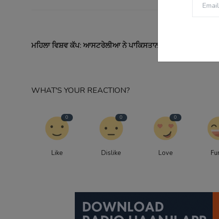
PREVI
ਮਹਿਲਾ ਵਿਸ਼ਵ ਕੱਪ: ਆਸਟਰੇਲੀਆ ਨੇ ਪਾਕਿਸਤਾਨ ਨੂੰ 107 ਰਨਾਂ ਨਾਲ ਹ
ਮੂਨੀ 
WHAT'S YOUR REACTION?
0
0
0
Like
Dislike
Love
Fu