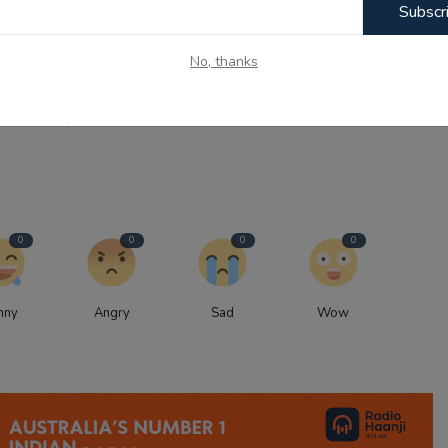
Subscr
OUS NEWS
NEXT NEWS
No, thanks
ਰਾਇਆ, ਬੈਥ
ਰਾਸ਼ਟਰਮੰਡਲ ਖੇਡਾਂ: ਸਾਕਸ਼ੀ ਮਲਿਕ ਨੇ ਭਾਰਤ ਦੀ ਝੋਲੀ ਪਾਇਆ 9ਵਾਂ ਸ
ਦੀ ਸੈਂਕੜੇ...
0
0
0
0
nny
Angry
Sad
Wow