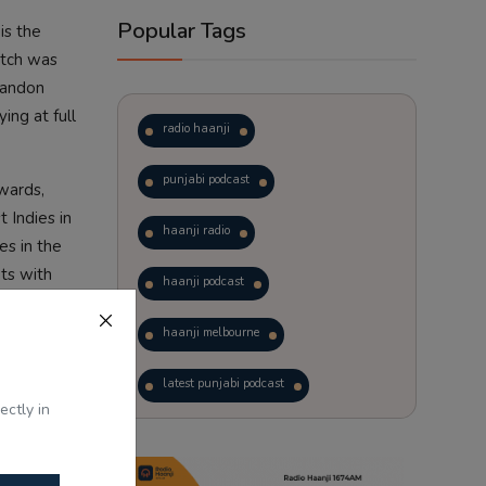
Popular Tags
is the
itch was
randon
ing at full
radio haanji
punjabi podcast
rwards,
 Indies in
haanji radio
es in the
ts with
haanji podcast
haanji melbourne
latest punjabi podcast
ectly in
podcast
laughter therapy
trending punjabi podcast