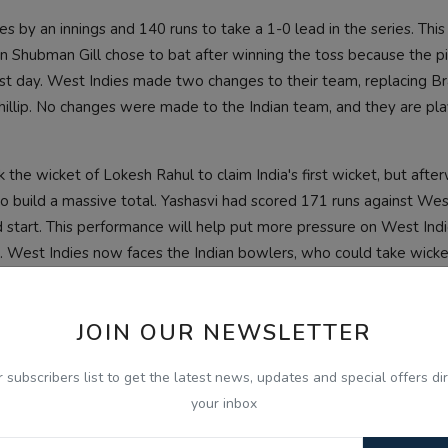
s by an innings and 140 runs to take a 1-0 lead in the series. This 
ain Shubman Gill chose to bat after winning the toss because the p
first day. West Indies made two changes to their team, replacing B
llip. No changes were made to the Indian team, and they are play
the wicket of Lokesh Rahul to claim India's first wicket, but afte
 build a massive total. Yashasvi had scored 171 runs against West
 start. This performance will help put more pressure on West Indi
s. West Indies now faces the Indian bowlers, who could take wicke
JOIN OUR NEWSLETTER
ashasvi jaiswal century
shubman gill captain
arun jaitley stadium
r subscribers list to get the latest news, updates and special offers dir
dies team changes
your inbox