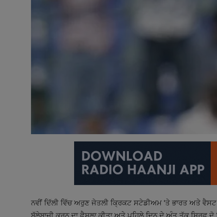
ਨਵੀਂ ਦਿੱਲੀ ਵਿੱਚ ਅਰੁਣ ਜੇਤਲੀ ਕ੍ਰਿਕਟ ਸਟੇਡੀਅਮ 'ਤੇ ਭਾਰਤ ਅਤੇ ਵੈਸਟ
ਬੱਲੇਬਾਜ਼ੀ ਕਰਨ ਦਾ ਫੈਸਲਾ ਕੀਤਾ ਅਤੇ ਪਹਿਲੇ ਦਿਨ ਦੇ ਅੰਤ ਤੱਕ ਸਿਰਫ਼ ਦੋ