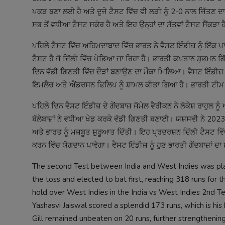
ਪਕੜ ਬਣਾ ਲਈ ਹੈ ਅਤੇ ਦੂਜੇ ਟੈਸਟ ਵਿੱਚ ਵੀ ਲੜੀ ਨੂੰ 2-0 ਨਾਲ ਜਿੱਤਣ ਦਾ 
ਸਭ ਤੋਂ ਵਧੀਆ ਟੈਸਟ ਸਕੋਰ ਹੈ ਅਤੇ ਇਹ ਉਨ੍ਹਾਂ ਦਾ ਸੱਤਵਾਂ ਟੈਸਟ ਸੈਂਕੜਾ ਹੈ
ਪਹਿਲੇ ਟੈਸਟ ਵਿੱਚ ਅਹਿਮਦਾਬਾਦ ਵਿੱਚ ਭਾਰਤ ਨੇ ਵੈਸਟ ਇੰਡੀਜ਼ ਨੂੰ ਇੱਕ
ਟੈਸਟ ਹੈ ਜੋ ਦਿੱਲੀ ਵਿੱਚ ਖੇਡਿਆ ਜਾ ਰਿਹਾ ਹੈ। ਭਾਰਤੀ ਕਪਤਾਨ ਸ਼ੁਭਮਨ ਗਿੱ
ਦਿਨ ਵੱਡੀ ਗਿਣਤੀ ਵਿੱਚ ਦੌੜਾਂ ਬਣਾਉਣ ਦਾ ਮੌਕਾ ਮਿਲਿਆ। ਵੈਸਟ ਇੰਡੀਜ਼ ਨ
ਇਮਲੈਚ ਅਤੇ ਐਂਡਰਸਨ ਫਿਲਿਪ ਨੂੰ ਸ਼ਾਮਲ ਕੀਤਾ ਗਿਆ ਹੈ। ਭਾਰਤੀ ਟੀਮ
ਪਹਿਲੇ ਦਿਨ ਵੈਸਟ ਇੰਡੀਜ਼ ਦੇ ਗੇਂਦਬਾਜ਼ ਜੋਮੇਲ ਵੈਰੀਕਨ ਨੇ ਲੋਕੇਸ਼ ਰਾ
ਬੱਲੇਬਾਜ਼ਾਂ ਨੇ ਵਧੀਆ ਖੇਡ ਕਰਕੇ ਵੱਡੀ ਗਿਣਤੀ ਬਣਾਈ। ਯਸ਼ਸਵੀ ਨੇ 2023
ਅਤੇ ਭਾਰਤ ਨੂੰ ਮਜ਼ਬੂਤ ਸ਼ੁਰੂਆਤ ਦਿੱਤੀ। ਇਹ ਪ੍ਰਦਰਸ਼ਨ ਦਿੱਲੀ ਟੈਸਟ ਵਿ
ਕਰਨ ਵਿੱਚ ਯੋਗਦਾਨ ਪਾਵੇਗਾ। ਵੈਸਟ ਇੰਡੀਜ਼ ਨੂੰ ਹੁਣ ਭਾਰਤੀ ਗੇਂਦਬਾਜ਼ਾਂ 
The second Test between India and West Indies was playe
the toss and elected to bat first, reaching 318 runs for 
hold over West Indies in the India vs West Indies 2nd Tes
Yashasvi Jaiswal scored a splendid 173 runs, which is hi
Gill remained unbeaten on 20 runs, further strengthening