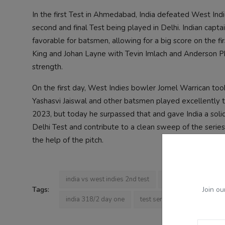
In the first Test in Ahmedabad, India defeated West Indie
second and final Test being played in Delhi. Indian capt
favorable for batsmen, allowing for a big score on the 
King and Johan Layne with Tevin Imlach and Anderson Phi
strength.
On the first day, West Indies bowler Jomel Warrican took 
Yashasvi Jaiswal and other batsmen played excellently to
2023, but today he surpassed that and gave India a solid
Delhi Test and contribute to a clean sweep of the serie
the help of the pitch.
india vs west indies 2nd test
delhi test toss
y
Join ou
Tags:
india 318/2 day one
test series india
west in