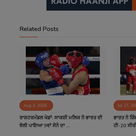
Related Posts
Aug 2, 2026
Jul 27, 2
ਰਾਸ਼ਟਰਮੰਡਲ ਖੇਡਾਂ: ਸਾਕਸ਼ੀ ਮਲਿਕ ਨੇ ਭਾਰਤ ਦੀ
ਭਾਰਤ ਨੇ ਜ਼ਿੰ
ਝੋਲੀ ਪਾਇਆ 9ਵਾਂ ਸੋਨੇ ਦਾ ...
ਟੀ-20 ਸੀਰੀ