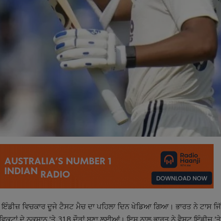
 ਇੰਡੀਜ਼ ਵਿਚਕਾਰ ਦੂਜੇ ਟੈਸਟ ਮੈਚ ਦਾ ਪਹਿਲਾ ਦਿਨ ਖੇਡਿਆ ਗਿਆ। ਭਾਰਤ ਨੇ ਟਾਸ ਜਿੱ
 ਵਿਕਟਾਂ ਦੇ ਨੁਕਸਾਨ 'ਤੇ 318 ਦੌੜਾਂ ਬਣਾ ਲਈਆਂ। ਇਸ ਨਾਲ ਭਾਰਤ ਨੇ ਵੈਸਟ ਇੰਡੀਜ਼ 'ਤੇ