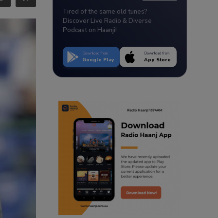
Tired of the same old tunes?
Discover Live Radio & Diverse
Podcast on Haanji!
Download from
Download from
Google Play
App Store