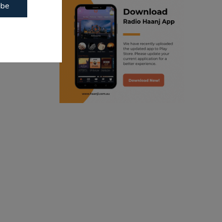
ibe
ranjodh singh
ੋਨੇ ਦਾ ਤਗਮਾ
punjabi podcast australia
radio haanji updates
punjabi kahani
kitaab kahani
punjabi story