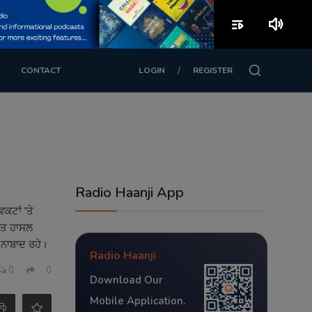
playlist_play
volume_up
/
CONTACT
LOGIN
REGISTER
Radio Haanji App
ਕਟਾਂ 'ਤੇ
ਿੱਤ ਹਾਸਲ
 ਨਾਬਾਦ ਰਹੇ।
Radio Haanji
0
0
Download Our
Mobile Application.