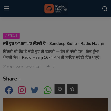
Login
Register
ARTICLE
Home
ਜਦੋਂ ਰੂਹ ਆਪਣਾ ਘਰ ਲੱਭਦੀ ਹੈ - Sandeep Sidhu - Radio Haanji
ਜ਼ਿੰਦਗੀ ਦੀ ਦੌੜ ਤੋਂ ਥੱਕੀ ਰੂਹ ਦੀ ਕਹਾਣੀ — ਸ਼ੋਰ ਤੋਂ ਸ਼ਾਂਤੀ ਵੱਲ। ਇੱਕ ਡੂੰਘਾ
Punjabi Podcast
ਪੰਜਾਬੀ ਲੇਖ। Radio Haanji 1674 AM ਦੀ ਸਾਹਿਤ ਸ਼੍ਰੇਣੀ ਵਿੱਚ ਪੜ੍ਹੋ।
Kitaab Kahani
Mar 4, 2026 - 04:29
0
7
Gallery
Share -
Sponsors
Matrimonial
Event