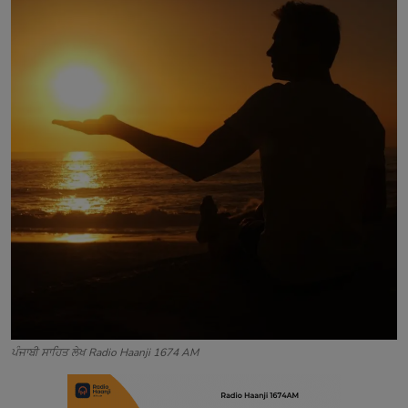
Contact
ਪੰਜਾਬੀ ਸਾਹਿਤ ਲੇਖ Radio Haanji 1674 AM