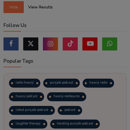
Vote
View Results
Follow Us
Popular Tags
radio haanji
punjabi podcast
haanji radio
haanji podcast
haanji melbourne
latest punjabi podcast
podcast
laughter therapy
trending punjabi podcast