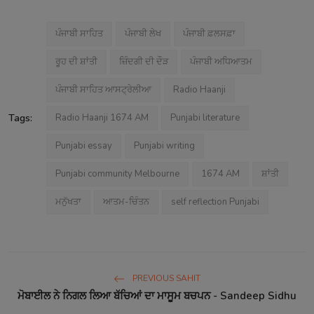
ਪੰਜਾਬੀ ਸਾਹਿਤ
ਪੰਜਾਬੀ ਲੇਖ
ਪੰਜਾਬੀ ਫ਼ਲਸਫ਼ਾ
ਰੂਹ ਦੀ ਸ਼ਾਂਤੀ
ਜ਼ਿੰਦਗੀ ਦੀ ਦੌੜ
ਪੰਜਾਬੀ ਅਧਿਆਤਮ
ਪੰਜਾਬੀ ਸਾਹਿਤ ਆਸਟ੍ਰੇਲੀਆ
Radio Haanji
Tags:
Radio Haanji 1674 AM
Punjabi literature
Punjabi essay
Punjabi writing
Punjabi community Melbourne
1674 AM
ਸ਼ਾਂਤੀ
ਮਨੁੱਖਤਾ
ਆਤਮ-ਚਿੰਤਨ
self reflection Punjabi
PREVIOUS SAHIT
ਮੋਬਾਈਲ ਨੇ ਨਿਗਲ ਲਿਆ ਬੱਚਿਆਂ ਦਾ ਮਾਸੂਮ ਬਚਪਨ - Sandeep Sidhu