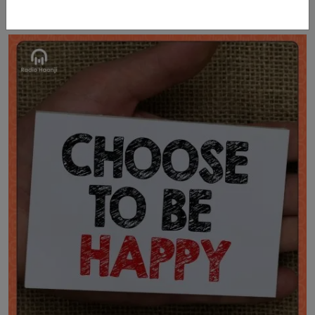
ਮੋਬਾਈਲ ਨੇ ਨਿਗਲ ਲਿਆ ਬੱਚਿਆਂ ਦਾ ਮਾਸੂਮ ਬਚਪਨ -
Sandeep Sidhu