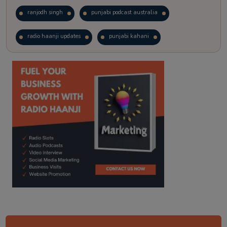
ranjodh singh
punjabi podcast australia
radio haanji updates
punjabi kahani
kitaab kahani
punjabi story