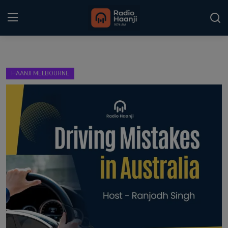
Login
Register
HAANJI MELBOURNE
Home
Punjabi Podcast
Kitaab Kahani
Gallery
Sponsors
Matrimonial
Event