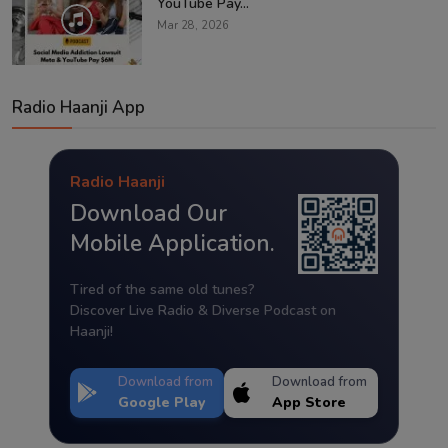
YouTube Pay...
Mar 28, 2026
Radio Haanji App
Radio Haanji
Download Our
Mobile Application.
Tired of the same old tunes?
Discover Live Radio & Diverse Podcast on
Haanji!
Download from
Download from
Google Play
App Store