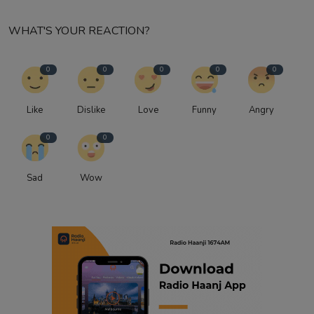
WHAT'S YOUR REACTION?
0
0
0
0
0
Like
Dislike
Love
Funny
Angry
0
0
Sad
Wow