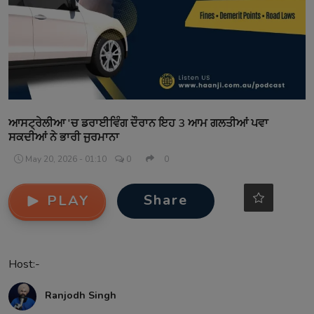
Contact
ਆਸਟ੍ਰੇਲੀਆ 'ਚ ਡਰਾਈਵਿੰਗ ਦੌਰਾਨ ਇਹ 3 ਆਮ ਗਲਤੀਆਂ ਪਵਾ
ਸਕਦੀਆਂ ਨੇ ਭਾਰੀ ਜੁਰਮਾਨਾ
May 20, 2026 - 01:10
0
0
Share
PLAY
Host:-
Ranjodh Singh