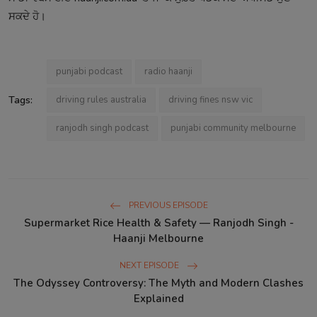
ਸਕਦੇ ਹੋ।
punjabi podcast
radio haanji
Tags:
driving rules australia
driving fines nsw vic
ranjodh singh podcast
punjabi community melbourne
PREVIOUS EPISODE
Supermarket Rice Health & Safety — Ranjodh Singh -
Haanji Melbourne
NEXT EPISODE
The Odyssey Controversy: The Myth and Modern Clashes
Explained