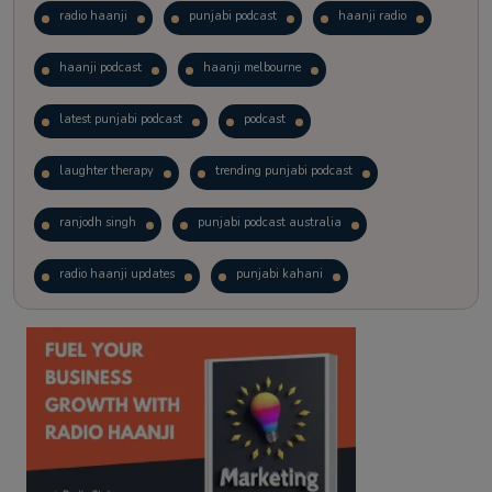
radio haanji
punjabi podcast
haanji radio
haanji podcast
haanji melbourne
latest punjabi podcast
podcast
laughter therapy
trending punjabi podcast
ranjodh singh
punjabi podcast australia
radio haanji updates
punjabi kahani
kitaab kahani
punjabi story