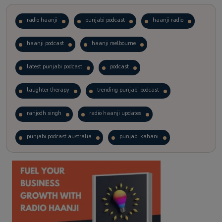
radio haanji
punjabi podcast
haanji radio
haanji podcast
haanji melbourne
latest punjabi podcast
podcast
laughter therapy
trending punjabi podcast
ranjodh singh
radio haanji updates
punjabi podcast australia
punjabi kahani
kitaab kahani
punjabi story