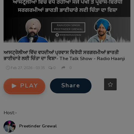
Contact
ਆਸਟ੍ਰੇਲੀਆ ਵਿੱਚ ਵਧਦੀਆਂ ਪ੍ਰਵਾਸ ਵਿਰੋਧੀ ਸਰਗਰਮੀਆਂ ਭਾਰਤੀ
ਭਾਈਚਾਰੇ ਲਈ ਚਿੰਤਾ ਦਾ ਵਿਸ਼ਾ- The Talk Show - Radio Haanji
Feb 27, 2026 - 03:35
0
0
Share
PLAY
Host:-
Preetinder Grewal