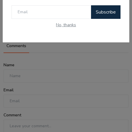
06 Aug - Indian Updates - Punjab
Subscribe
Assembly Debates ...
No, thanks
Comments
Name
Email
Comment