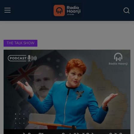
Login
Register
THE TALK SHOW
Home
Punjabi Podcast
Kitaab Kahani
Gallery
Sponsors
Matrimonial
Event