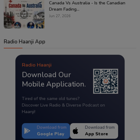
Canada Vs Australia - Is the Canadian
Dream Fading...
Jun 27, 2026
Radio Haanji App
Radio Haanji
Download Our
Mobile Application.
Tired of the same old tunes?
Discover Live Radio & Diverse Podcast on
Haanji!
Download from
Download from
Google Play
App Store