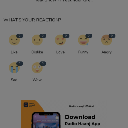
WHAT'S YOUR REACTION?
0
0
0
0
0
Like
Dislike
Love
Funny
Angry
0
0
Sad
Wow