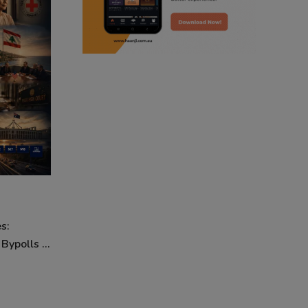
punjabi podcast australia
punjabi kahani
kitaab kahani
punjabi story
s:
ypolls ...