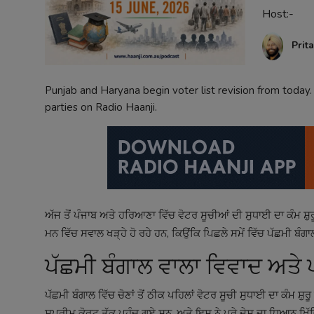
Host:-
Contact
Prit
Punjab and Haryana begin voter list revision from today.
parties on Radio Haanji.
ਅੱਜ ਤੋਂ ਪੰਜਾਬ ਅਤੇ ਹਰਿਆਣਾ ਵਿੱਚ ਵੋਟਰ ਸੂਚੀਆਂ ਦੀ ਸੁਧਾਈ ਦਾ ਕੰਮ ਸ
ਮਨ ਵਿੱਚ ਸਵਾਲ ਖੜ੍ਹੇ ਹੋ ਰਹੇ ਹਨ, ਕਿਉਂਕਿ ਪਿਛਲੇ ਸਮੇਂ ਵਿੱਚ ਪੱਛਮੀ ਬੰ
ਪੱਛਮੀ ਬੰਗਾਲ ਵਾਲਾ ਵਿਵਾਦ ਅਤੇ 
ਪੱਛਮੀ ਬੰਗਾਲ ਵਿੱਚ ਚੋਣਾਂ ਤੋਂ ਠੀਕ ਪਹਿਲਾਂ ਵੋਟਰ ਸੂਚੀ ਸੁਧਾਈ ਦਾ ਕੰਮ ਸ
ਸੁਪਰੀਮ ਕੋਰਟ ਤੱਕ ਪਹੁੰਚ ਗਏ ਸਨ, ਅਤੇ ਇਸ ਨੇ ਪੂਰੇ ਦੇਸ਼ ਦਾ ਧਿਆਨ ਖ