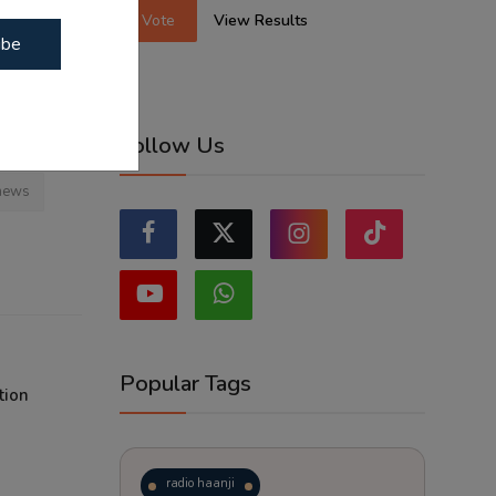
Vote
View Results
ibe
ਗਾ ਕਿ ਵੋਟਰ
ਰੂਰੀ ਹੈ।
Follow Us
 news
Popular Tags
tion
radio haanji