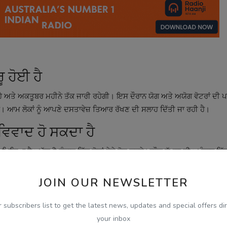
ੂ ਹੋਈ ਹੈ
 ਹੈ ਅਤੇ ਅਕਤੂਬਰ ਮਹੀਨੇ ਤੱਕ ਜਾਰੀ ਰਹੇਗੀ। ਇਸ ਦੌਰਾਨ ਯੋਗ ਅਤੇ ਅਯੋਗ ਵੋਟਰਾਂ ਦੀ 
ਹੈ। ਆਮ ਲੋਕਾਂ ਨੂੰ ਆਪਣੇ ਦਸਤਾਵੇਜ਼ ਤਿਆਰ ਰੱਖਣ ਦੀ ਸਲਾਹ ਦਿੱਤੀ ਜਾ ਰਹੀ ਹੈ।
 ਵਿਵਾਦ ਹੋ ਸਕਦਾ ਹੈ
 ਮਿਲਿਆ ਹੈ। ਪੱਛਮੀ ਬੰਗਾਲ ਵਿੱਚ ਚੋਣਾਂ ਨੇੜੇ ਹੋਣ ਕਰਕੇ ਮਾਹੌਲ ਵੱਖਰਾ ਸੀ। ਪੰਜਾਬ ਵਿੱਚ 
ਂ ਵਿੱਚ ਸਥਿਤੀ ਉੱਤੇ ਨਜ਼ਰ ਰੱਖਣੀ ਜ਼ਰੂਰੀ ਰਹੇਗੀ।
JOIN OUR NEWSLETTER
ਾ ਕਿਉਂ ਅਹਿਮ ਹੈ
r subscribers list to get the latest news, updates and special offers dir
ੀ ਆਬਾਦੀ ਅਤੇ ਵੋਟ ਬੈਂਕ ਕਾਫੀ ਵੱਡਾ ਹੈ। ਕੁਝ ਸਥਾਨਕ ਗਰੁੱਪਾਂ ਦਾ ਮੰਨਣਾ ਹੈ ਕਿ ਇਹਨਾ
your inbox
ੇ ਨਹੀਂ ਛੂਹ ਰਹੀਆਂ। ਇਹ ਮੁੱਦਾ ਆਉਣ ਵਾਲੀਆਂ ਚੋਣਾਂ ਵਿੱਚ ਅਹਿਮ ਭੂਮਿਕਾ ਨਿਭਾ ਸਕਦ