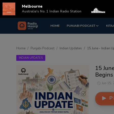
Melbourne
s
Australia's No. 1 Indian Radio Station
HOME
PUNJABI PODCAST
KITA
Login
Register
Home
Home
Punjabi Podcast
Indian Updates
15 June - Indian 
Punjabi Podcast
INDIAN UPDATES
Kitaab Kahani
15 June
Begins
Gallery
Jun 15,
Sponsors
P
Matrimonial
Event