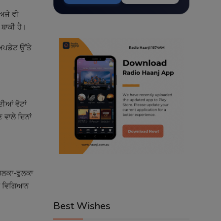
 ਅਜੇ ਵੀ
 ਬਾਕੀ ਹੈ।
 ਅਪਡੇਟ ਉੱਤੇ
ਆਂ ਵੋਟਾਂ
 ਵਾਲੇ ਦਿਨਾਂ
ਾ ਹਲਕਾ-ਫੁਲਕਾ
ਰ ਵਿਗਿਆਨ
Best Wishes