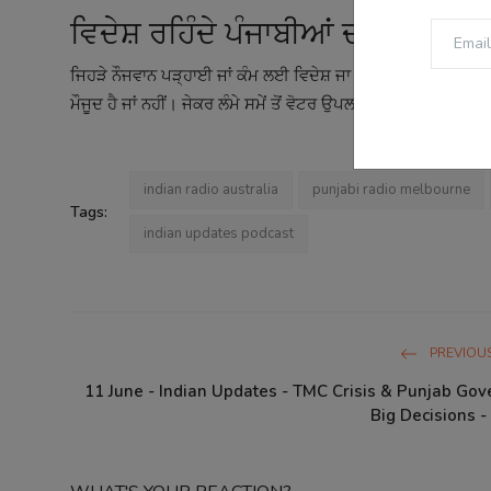
ਵਿਦੇਸ਼ ਰਹਿੰਦੇ ਪੰਜਾਬੀਆਂ ਦੀਆਂ ਵੋਟਾਂ ਦ
ਜਿਹੜੇ ਨੌਜਵਾਨ ਪੜ੍ਹਾਈ ਜਾਂ ਕੰਮ ਲਈ ਵਿਦੇਸ਼ ਜਾ ਚੁੱਕੇ ਹਨ, ਉਹਨਾਂ ਦੇ
ਮੌਜੂਦ ਹੈ ਜਾਂ ਨਹੀਂ। ਜੇਕਰ ਲੰਮੇ ਸਮੇਂ ਤੋਂ ਵੋਟਰ ਉਪਲਬਧ ਨਹੀਂ ਮਿਲਦਾ, 
indian radio australia
punjabi radio melbourne
Tags:
indian updates podcast
PREVIOUS
11 June - Indian Updates - TMC Crisis & Punjab Go
Big Decisions - 