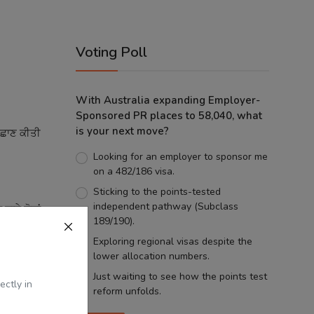
Voting Poll
With Australia expanding Employer-
Sponsored PR places to 58,040, what
is your next move?
ਪਛਾਣ ਕੀਤੀ
Looking for an employer to sponsor me
on a 482/186 visa.
Sticking to the points-tested
independent pathway (Subclass
ਹਾਲੇ ਚੋਣਾਂ
189/190).
Exploring regional visas despite the
lower allocation numbers.
Just waiting to see how the points test
ectly in
ਂ ਦੇ ਨਾਮ ਦੋ
reform unfolds.
ਾ ਹੈ।