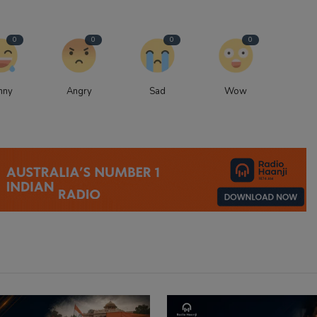
0
0
0
0
nny
Angry
Sad
Wow