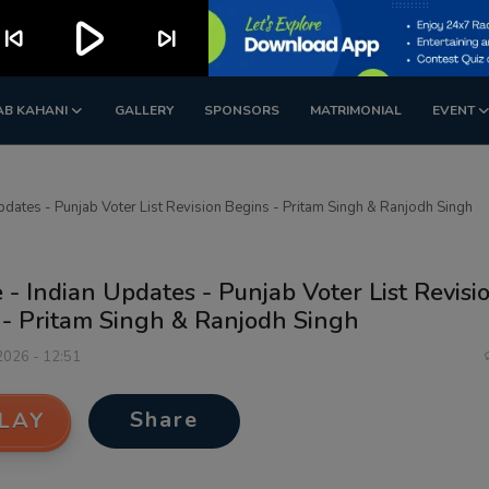
play_arrow
kip_previous
skip_next
AB KAHANI
GALLERY
SPONSORS
MATRIMONIAL
EVENT
Updates - Punjab Voter List Revision Begins - Pritam Singh & Ranjodh Singh
 - Indian Updates - Punjab Voter List Revisi
 - Pritam Singh & Ranjodh Singh
 2026 - 12:51
Share
LAY