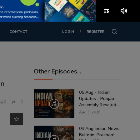
playlist_play
volume_up
/
CONTACT
LOGIN
REGISTER
Other Episodes...
on
05 Aug - Indian
Updates - Punjab
0
0
Assembly Resoluti...
Aug 5, 2026
04 Aug Indian News
Bulletin: Prashant