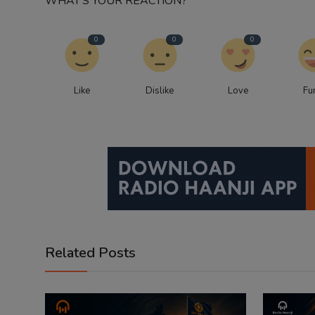
WHAT'S YOUR REACTION?
0
0
0
Like
Dislike
Love
Fu
Related Posts