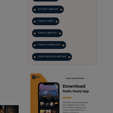
punjabi podcast
haanji radio
haanji podcast
haanji melbourne
latest punjabi podcast
podcast
laughter therapy
trending punjabi podcast
ranjodh singh
radio haanji updates