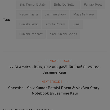
Shiv Kumar Batalvi
Birha Da Sultan
Punjabi Poet
Radio Haanji
Jasmine Show
Maye Ni Maye
Tags:
Punjabi Sahit
Amrita Pritam
Luna
Punjabi Podcast
Sad Punjabi Songs
PREVIOUS EPISODE
Ikk Si Amrita - ਇਸ਼ਕ, ਦਰਦ ਅਤੇ ਰੂਹਾਨੀ ਰਿਸ਼ਤਿਆਂ ਦੀ ਦਾਸਤਾਨ -
Jasmine Kaur
NEXT EPISODE
Sheesho - Shiv Kumar Batalvi Poem & Vakfwa Story -
Notebook By Jasmine Kaur