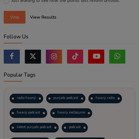
Just waiting to see how the points test reform unfolds.
Vote
View Results
Follow Us
Popular Tags
radio haanji
punjabi podcast
haanji radio
haanji podcast
haanji melbourne
latest punjabi podcast
podcast