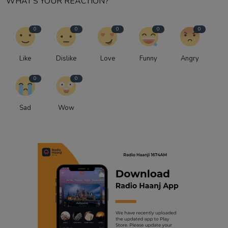
WHAT'S YOUR REACTION?
0
0
0
0
0
Like
Dislike
Love
Funny
Angry
0
0
Sad
Wow