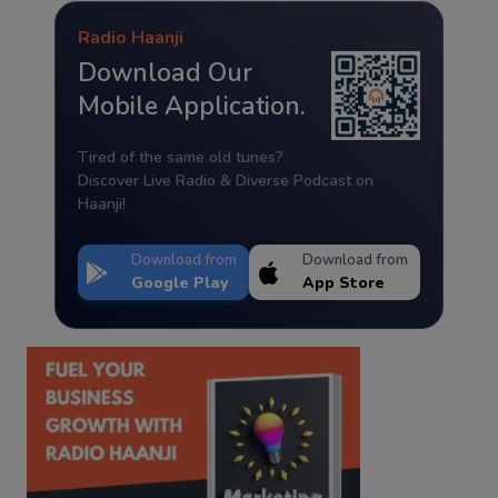
Radio Haanji
Download Our
Mobile Application.
Tired of the same old tunes?
Discover Live Radio & Diverse Podcast on
Haanji!
Download from
Download from
Google Play
App Store