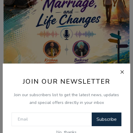
JOIN OUR NEWSLETTER
Aug 10, 2026
Join our subscribers list to get the latest news, updates
Boys Meetup - Balancing Friendship &
and special offers directly in your inbox
Marriage | Kr...
Subscribe
No, thanks