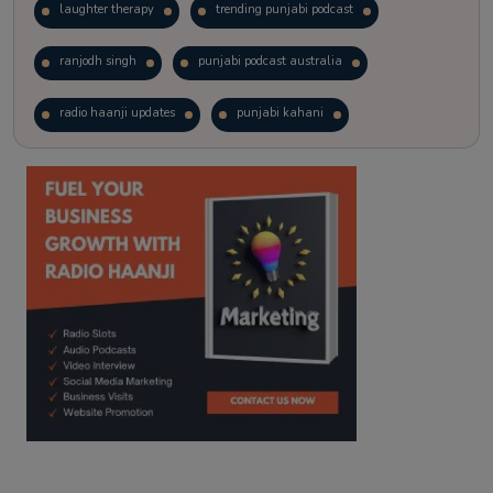
laughter therapy
trending punjabi podcast
ranjodh singh
punjabi podcast australia
radio haanji updates
punjabi kahani
kitaab kahani
punjabi story