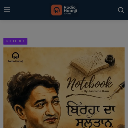
Login
Register
NOTEBOOK
Home
Punjabi Podcast
Kitaab Kahani
Gallery
Sponsors
Matrimonial
Event