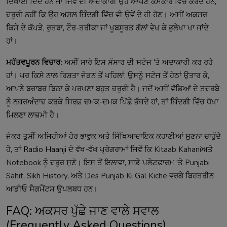
ਦਿਖਾਈ ਦਿੰਦੇ ਹਨ ਜਾਂ ਜਿਵੇਂ ਦੀ ਅਦਾਕਾਰੀ ਉਹ ਆਪਣੇ ਕੰਮਕਾਰ ਵਿੱਚ ਕਰਦੇ ਹਨ,
ਜ਼ਰੂਰੀ ਨਹੀਂ ਕਿ ਉਹ ਅਸਲ ਜ਼ਿੰਦਗੀ ਵਿੱਚ ਵੀ ਉਵੇਂ ਦੇ ਹੀ ਹੋਣ। ਅਸੀਂ ਅਕਸਰ
ਕਿਸੇ ਦੇ ਕੱਪੜੇ, ਰੁਤਬਾ, ਟੌਰ-ਤਰੀਕਾ ਜਾਂ ਖੂਬਸੂਰਤ ਗੱਲਾਂ ਵੇਖ ਕੇ ਭੁਲੇਖਾ ਖਾ ਜਾਂਦੇ
ਹਾਂ।
ਮਹੱਤਵਪੂਰਨ ਵਿਚਾਰ:
ਅਸੀਂ ਸਾਰੇ ਇਸ ਸੰਸਾਰ ਦੀ ਸਟੇਜ 'ਤੇ ਅਦਾਕਾਰੀ ਕਰ ਰਹੇ
ਹਾਂ। ਪਰ ਕਿਸੇ ਨਾਲ ਰਿਸ਼ਤਾ ਜੋੜਨ ਤੋਂ ਪਹਿਲਾਂ, ਉਸਨੂੰ ਸਟੇਜ ਤੋਂ ਹੇਠਾਂ ਉਤਾਰ ਕੇ,
ਆਪਣੇ ਬਰਾਬਰ ਬਿਠਾ ਕੇ ਪਰਖਣਾ ਬਹੁਤ ਜ਼ਰੂਰੀ ਹੈ। ਜਦੋਂ ਅਸੀਂ ਵੱਡਿਆਂ ਦੇ ਤਜ਼ਰਬੇ
ਨੂੰ ਨਜ਼ਰਅੰਦਾਜ਼ ਕਰਕੇ ਸਿਰਫ਼ ਚਮਕ-ਦਮਕ ਪਿੱਛੇ ਭੱਜਦੇ ਹਾਂ, ਤਾਂ ਜ਼ਿੰਦਗੀ ਵਿੱਚ ਧੋਖਾ
ਮਿਲਣਾ ਲਾਜ਼ਮੀ ਹੈ।
ਜੇਕਰ ਤੁਸੀਂ ਅਜਿਹੀਆਂ ਹੋਰ ਭਾਵੁਕ ਅਤੇ ਸਿੱਖਿਆਦਾਇਕ ਕਹਾਣੀਆਂ ਸੁਣਨਾ ਚਾਹੁੰਦੇ
ਹੋ, ਤਾਂ Radio Haanji ਦੇ ਵੱਖ-ਵੱਖ ਪ੍ਰੋਗਰਾਮਾਂ ਜਿਵੇਂ ਕਿ
Kitaab Kahani
ਅਤੇ
Notebook
ਨੂੰ ਜ਼ਰੂਰ ਸੁਣੋ। ਇਸ ਤੋਂ ਇਲਾਵਾ, ਸਾਡੇ ਪਲੇਟਫਾਰਮ 'ਤੇ
Punjabi
Sahit
,
Sikh History
, ਅਤੇ
Des Punjab Ki Gal Kiche
ਵਰਗੇ ਬਿਹਤਰੀਨ
ਆਡੀਓ ਸੈਗਮੈਂਟਸ ਉਪਲਬਧ ਹਨ।
FAQ: ਅਕਸਰ ਪੁੱਛੇ ਜਾਣ ਵਾਲੇ ਸਵਾਲ
(Frequently Asked Questions)