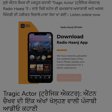
ਸੁਣੋ ਐਂਟਨ ਚੈਖਵ ਦੀ ਮਸ਼ਹੂਰ ਕਹਾਣੀ 'Tragic Actor' (ਟ੍ਰੈਜਿਕ ਐਕਟਰ)
Radio Haanji 'ਤੇ। ਜਾਣੋ ਕਿਵੇਂ ਸਟੇਜ ਦੀ ਚਮਕਦਾਰ ਅਦਾਕਾਰੀ ਅਤੇ ਅਸਲ
ਜ਼ਿੰਦਗੀ ਦੀ ਹਕੀਕਤ ਵਿਚਾਲੇ ਮਾਸ਼ਾ ਧੋਖਾ ਖਾ ਗਈ। Listen online now.
Tragic Actor (ਟ੍ਰੈਜਿਕ ਐਕਟਰ): ਐਂਟਨ
ਚੈਖਵ ਦੀ ਇੱਕ ਅੱਖਾਂ ਖੋਲ੍ਹਣ ਵਾਲੀ ਪੰਜਾਬੀ
ਆਡੀਓ ਕਹਾਣੀ