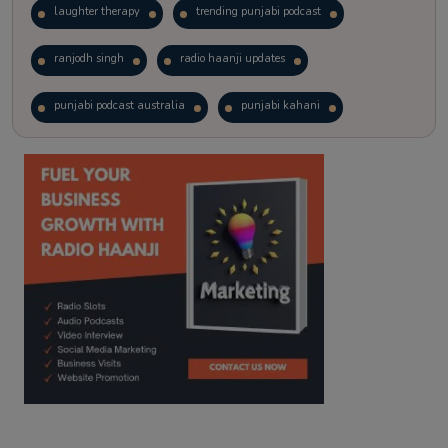
laughter therapy
trending punjabi podcast
ranjodh singh
radio haanji updates
punjabi podcast australia
punjabi kahani
kitaab kahani
punjabi story