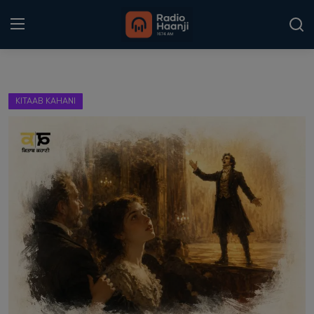
Login
Register
KITAAB KAHANI
Home
Punjabi Podcast
Kitaab Kahani
Gallery
Sponsors
Matrimonial
Event