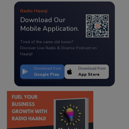
Radio Haanji
Download Our
Mobile Application.
Tired of the same old tunes?
Discover Live Radio & Diverse Podcast on
Haanji!
Download from
Download from
Google Play
App Store