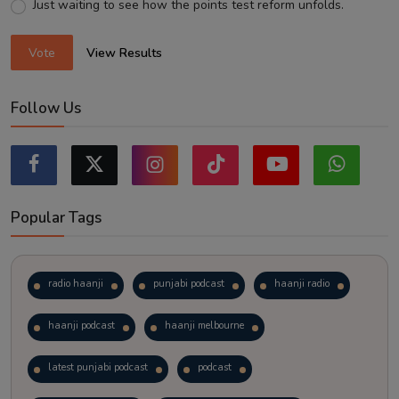
Just waiting to see how the points test reform unfolds.
Vote
View Results
Follow Us
Popular Tags
radio haanji
punjabi podcast
haanji radio
haanji podcast
haanji melbourne
latest punjabi podcast
podcast