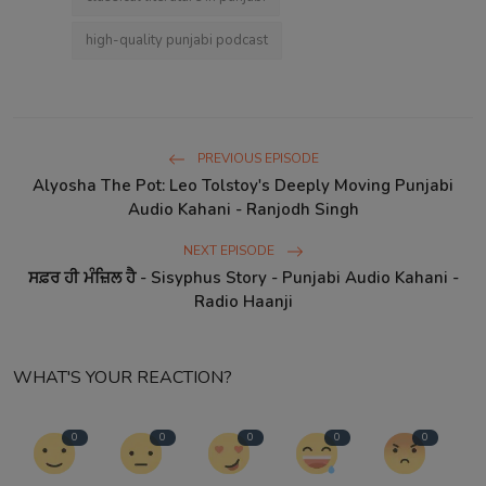
high-quality punjabi podcast
PREVIOUS EPISODE
Alyosha The Pot: Leo Tolstoy's Deeply Moving Punjabi
Audio Kahani - Ranjodh Singh
NEXT EPISODE
ਸਫ਼ਰ ਹੀ ਮੰਜ਼ਿਲ ਹੈ - Sisyphus Story - Punjabi Audio Kahani -
Radio Haanji
WHAT'S YOUR REACTION?
0
0
0
0
0