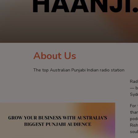
Contact
About Us
The top Australian Punjabi Indian radio station
Radi
— b
Syd
For 
than
podc
Rish
sou