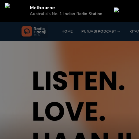
Melbourne
Australia's No. 1 Indian Radio Station
HOME
PUNJABI PODCAST
KITA
Login
Register
Home
Punjabi Podcast
Kitaab Kahani
Gallery
Sponsors
Matrimonial
Event