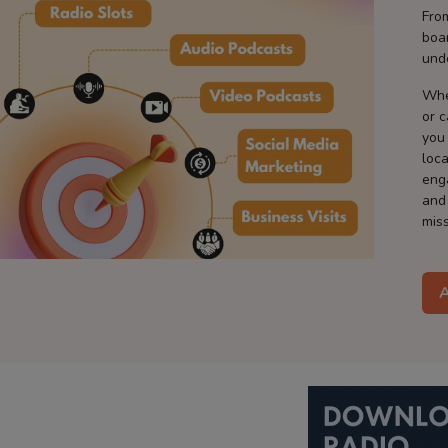
Fro
boa
und
Whe
or 
you
loca
eng
and
miss
A