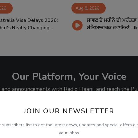
026
Aug 8, 2026
stralia Visa Delays 2026:
ਸਾਵਣ ਦੇ ਮਹੀਨੇ ਦੀ ਮਹੱਤਤਾ
at's Really Changing...
ਸੱਭਿਆਚਾਰਕ ਰਵਾਇਤਾਂ - Ik.
Our Platform, Your Voice
ty, and announcements with Radio Haanji and reach the Pu
JOIN OUR NEWSLETTER
r subscribers list to get the latest news, updates and special offers dir
your inbox