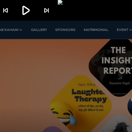
play_arrow
skip_previous
skip_next
AB KAHANI
GALLERY
SPONSORS
MATRIMONIAL
EVENT