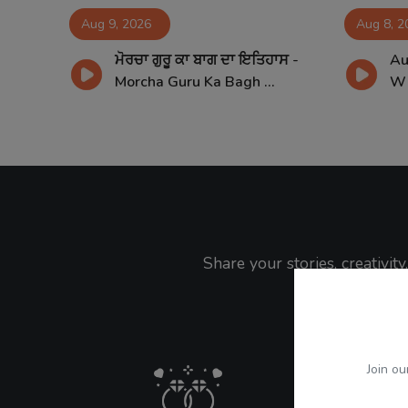
Aug 9, 2026
Aug 8, 2
ਮੋਰਚਾ ਗੁਰੂ ਕਾ ਬਾਗ ਦਾ ਇਤਿਹਾਸ -
Au
ਅਗਸਤ
Morcha Guru Ka Bagh ...
Wh
Share your stories, creativi
Join ou