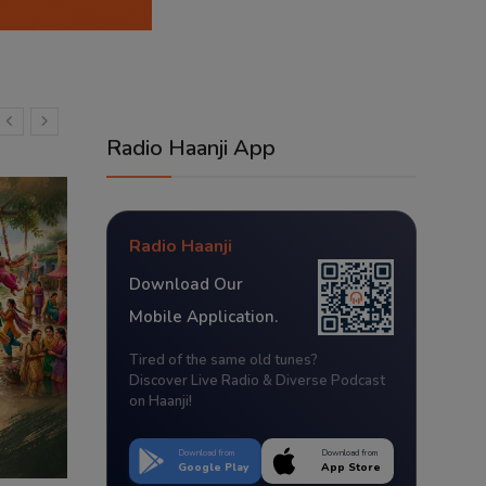
Radio Haanji App
Radio Haanji
Download Our
Mobile Application.
Tired of the same old tunes?
Discover Live Radio & Diverse Podcast
on Haanji!
Download from
Download from
Google Play
App Store