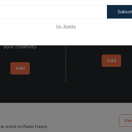
Subscr
Kitaab Kahani
Wishes
No, thanks
your poetry, articles, and
Send heartfelt wishes to y
 and let the world admire
ones and make them specia
your creativity.
Add
Add
Vie
the world on Radio Haanji.