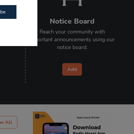
ibe
Notice Board
our loved
Reach your community with
l on air.
important announcements using our
notice board.
Add
w All