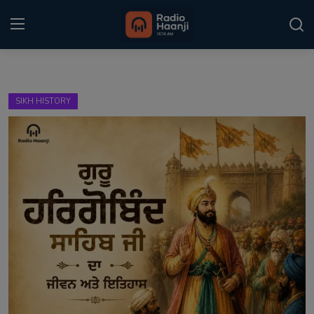
Login
Register
SIKH HISTORY
Home
Punjabi Podcast
Kitaab Kahani
Gallery
Sponsors
Matrimonial
Event