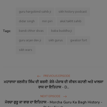
guru hargobind sahib ji
sikh history podcast
didar singh
miri piri
akal takht sahib
Tags:
bandi chhor divas
baba buddha ji
guru arjan dev ji
sikh gurus
gwalior fort
sikh wars
PREVIOUS EPISODE
ਮਹਾਰਾਜਾ ਰਣਜੀਤ ਸਿੰਘ ਦੀ ਬਰਸੀ: ਸ਼ੇਰੇ-ਪੰਜਾਬ ਦੀ ਜੀਵਨ ਕਹਾਣੀ ਅਤੇ ਖਾਲਸਾ
ਰਾਜ ਦਾ ਇਤਿਹਾਸ - D...
NEXT EPISODE
ਮੋਰਚਾ ਗੁਰੂ ਕਾ ਬਾਗ ਦਾ ਇਤਿਹਾਸ - Morcha Guru Ka Bagh History -