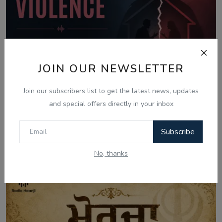
JOIN OUR NEWSLETTER
Join our subscribers list to get the latest news, updates
and special offers directly in your inbox
Aug 5, 2026
Subscribe
What Is Domestic Violence? Identifying
No, thanks
the Warning...