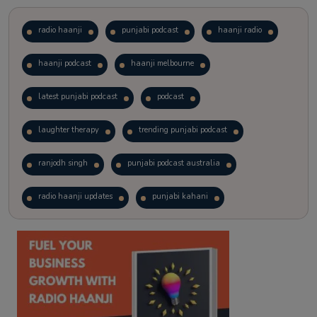
radio haanji
punjabi podcast
haanji radio
haanji podcast
haanji melbourne
latest punjabi podcast
podcast
laughter therapy
trending punjabi podcast
ranjodh singh
punjabi podcast australia
radio haanji updates
punjabi kahani
kitaab kahani
punjabi story