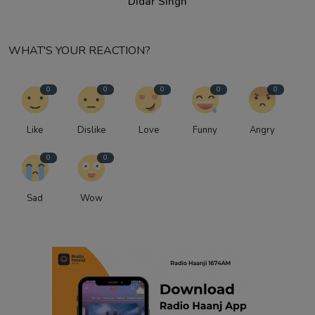
Didar Singh
WHAT'S YOUR REACTION?
0
0
0
0
0
Like
Dislike
Love
Funny
Angry
0
0
Sad
Wow