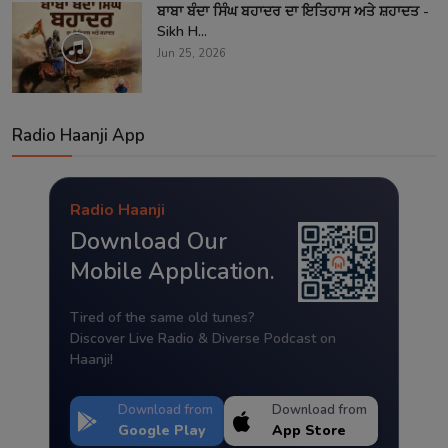
ਬਾਬਾ ਬੰਦਾ ਸਿੰਘ ਬਹਾਦਰ ਦਾ ਇਤਿਹਾਸ ਅਤੇ ਸ਼ਹਾਦਤ -
Sikh H...
Jun 25, 2026
Radio Haanji App
Radio Haanji
Download Our
Mobile Application.
Tired of the same old tunes?
Discover Live Radio & Diverse Podcast on
Haanji!
Download from
Download from
Google Play
App Store