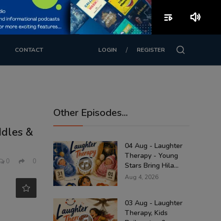
playlist_play
volume_up
/
CONTACT
LOGIN
REGISTER
Other Episodes...
ddles &
04 Aug - Laughter
Therapy - Young
0
0
Stars Bring Hila...
Aug 4, 2026
03 Aug - Laughter
Therapy, Kids