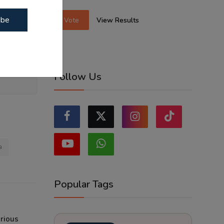
ibe
Vote
View Results
Follow Us
a
Popular Tags
arious