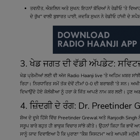
ਤਵਨੀਤ, ਐਸ਼ਲਿਨ ਅਤੇ ਸੁਖਨ: ਇਹਨਾਂ ਬੱਚਿਆਂ ਨੇ ਰੇਡੀਓ 'ਤੇ ਵਿਆਹ 
ਦੇ ਰੁੱਖ" ਵਾਲੀ ਬੁਝਾਰਤ ਪਾਈ, ਜਦਕਿ ਸੁਖਨ ਨੇ ਰੇਡੀਓ ਹਾਂਜੀ ਦੇ ਸਪੈਸ਼
3. ਖੇਡ ਜਗਤ ਦੀ ਵੱਡੀ ਅੱਪਡੇਟ: ਸਵਿਟਜ
ਖੇਡ ਪ੍ਰੇਮੀਆਂ ਲਈ ਵੀ ਅੱਜ Radio Haanji live 'ਤੇ ਅਹਿਮ ਖ਼ਬਰ ਸਾਂ
ਰਿਹਾ। ਨਿਰਧਾਰਿਤ ਸਮੇਂ ਤੱਕ ਦੋਵੇਂ ਟੀਮਾਂ 0-0 ਦੀ ਬਰਾਬਰੀ 'ਤੇ ਸਨ। ਅ
ਦਿਖਾਉਂਦੇ ਹੋਏ ਕੋਲੰਬੀਆ ਨੂੰ ਹਰਾ ਕੇ ਜਿੱਤ ਆਪਣੇ ਨਾਮ ਕਰ ਲਈ। ਹੁਣ ਅ
4. ਜ਼ਿੰਦਗੀ ਦੇ ਰੰਗ: Dr. Preetinde
ਸ਼ੋਅ ਦੇ ਦੂਜੇ ਹਿੱਸੇ ਵਿੱਚ Preetinder Grewal ਅਤੇ Ranjodh Singh 
ਸਰੂਪ ਬਾਰੇ ਬਹੁਤ ਹੀ ਭਾਵੁਕ ਵਿਚਾਰ ਸਾਂਝੇ ਕੀਤੇ। ਉਹਨਾਂ ਕਿਹਾ ਕਿ ਭਾਵੇਂ 
ਸਾਨੂੰ ਯਾਦ ਦਿਵਾਇਆ ਹੈ ਕਿ ਪੁਰਾਣਾ "ਕੈਸ਼ ਸਿਸਟਮ" ਅਤੇ ਆਪਸੀ ਮਨੁੱਖੀ 