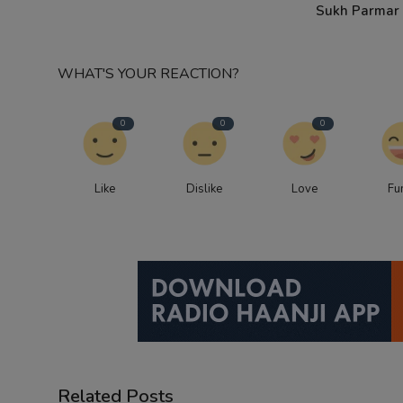
Sukh Parmar &
WHAT'S YOUR REACTION?
0
0
0
Like
Dislike
Love
Fu
Related Posts