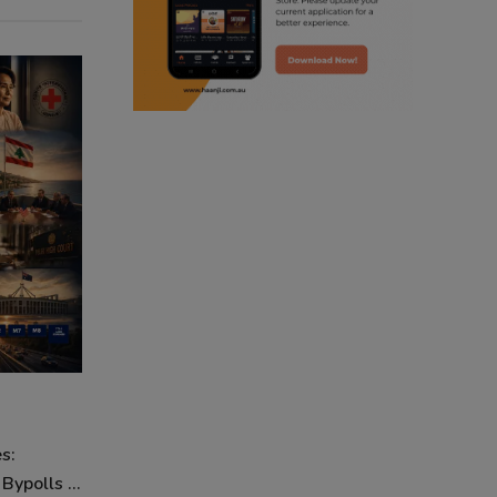
punjabi podcast australia
punjabi kahani
kitaab kahani
punjabi story
s:
ypolls ...