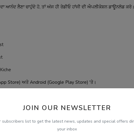
 ਆਨੰਦ ਲੈਣਾ ਚਾਹੁੰਦੇ ਹੋ, ਤਾਂ ਅੱਜ ਹੀ ਰੇਡੀਓ ਹਾਂਜੀ ਦੀ ਐਪਲੀਕੇਸ਼ਨ ਡਾਊਨਲੋਡ ਕਰੋ
st
st
 Kiche
p Store) ਅਤੇ Android (Google Play Store) 'ਤੇ।
JOIN OUR NEWSLETTER
ation in Melbourne live?
r subscribers list to get the latest news, updates and special offers dir
your inbox