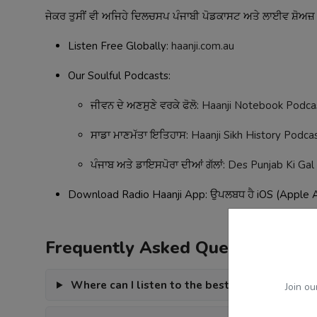
ਜੇਕਰ ਤੁਸੀਂ ਵੀ ਅਜਿਹੇ ਦਿਲਚਸਪ ਪੰਜਾਬੀ ਪੋਡਕਾਸਟ ਅਤੇ ਲਾਈਵ ਸ਼ੋਅਜ਼ ਦਾ
Listen Free Globally:
haanji.com.au
Our Soulful Podcasts:
ਜੀਵਨ ਦੇ ਅਣਸੁਣੇ ਵਰਕੇ ਫੋਲੋ:
Haanji Notebook Podca
ਸਾਡਾ ਮਾਣਮੱਤਾ ਇਤਿਹਾਸ:
Haanji Sikh History Podca
ਪੰਜਾਬ ਅਤੇ ਡਾਇਸਪੋਰਾ ਦੀਆਂ ਗੱਲਾਂ:
Des Punjab Ki Gal
Download Radio Haanji App: ਉਪਲਬਧ ਹੈ iOS (Apple Ap
Frequently Asked Questions
Where can I listen to the best Punjabi radio st
Join ou