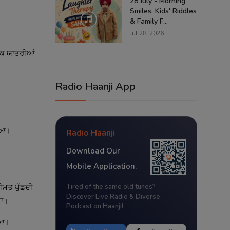
28 July - Morning
Smiles, Kids' Riddles
& Family F...
Jul 28, 2026
ਾਬਕ ਯਾਤਰੀਆਂ
Radio Haanji App
ਆਇਆ।
Radio Haanji
Download Our
Mobile Application.
ਕੀਮਤ ਪੁੱਛਦੀ
Tired of the same old tunes?
Discover Live Radio & Diverse
ਤਾ।
Podcast on Haanji!
ਾਇਆ।