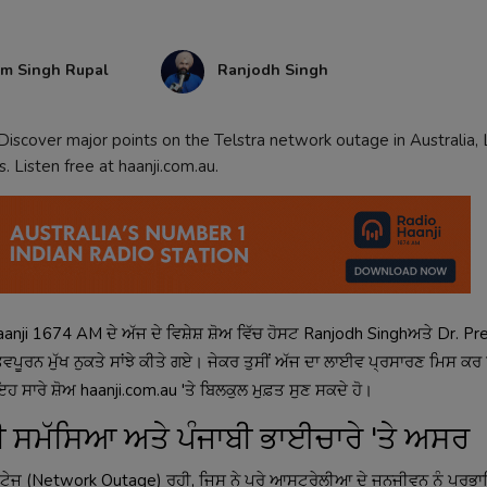
am Singh Rupal
Ranjodh Singh
iscover major points on the Telstra network outage in Australia,
 Listen free at haanji.com.au.
anji 1674 AM ਦੇ ਅੱਜ ਦੇ ਵਿਸ਼ੇਸ਼ ਸ਼ੋਅ ਵਿੱਚ ਹੋਸਟ Ranjodh Singhਅਤੇ Dr. Pr
ਪੂਰਨ ਮੁੱਖ ਨੁਕਤੇ ਸਾਂਝੇ ਕੀਤੇ ਗਏ। ਜੇਕਰ ਤੁਸੀਂ ਅੱਜ ਦਾ ਲਾਈਵ ਪ੍ਰਸਾਰਣ ਮਿਸ ਕਰ ਦਿੱ
 ਸਾਰੇ ਸ਼ੋਅ haanji.com.au 'ਤੇ ਬਿਲਕੁਲ ਮੁਫ਼ਤ ਸੁਣ ਸਕਦੇ ਹੋ।
ੀ ਸਮੱਸਿਆ ਅਤੇ ਪੰਜਾਬੀ ਭਾਈਚਾਰੇ 'ਤੇ ਅਸਰ
ੀ ਆਊਟੇਜ (Network Outage) ਰਹੀ, ਜਿਸ ਨੇ ਪੂਰੇ ਆਸਟ੍ਰੇਲੀਆ ਦੇ ਜਨਜੀਵਨ ਨੂੰ ਪ੍ਰਭ