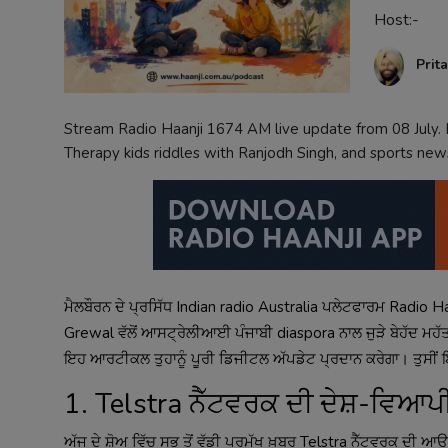
Host:-
Contact
Prit
Stream Radio Haanji 1674 AM live update from 08 July. D
Therapy kids riddles with Ranjodh Singh, and sports news.
ਮੈਲਬੌਰਨ ਦੇ ਪ੍ਰਸਿੱਧ Indian radio Australia ਪਲੇਟਫਾਰਮ Radio Ha
Grewal ਵੱਲੋਂ ਆਸਟ੍ਰੇਲੀਆਈ ਪੰਜਾਬੀ diaspora ਨਾਲ ਜੁੜੇ ਬੇਹੱਦ ਮਹੱਤਵ
ਇਹ ਆਰਟੀਕਲ ਤੁਹਾਨੂੰ ਪੂਰੀ ਡਿਜੀਟਲ ਅੱਪਡੇਟ ਪ੍ਰਦਾਨ ਕਰੇਗਾ। ਤੁਸੀਂ ਇਹ
1. Telstra ਨੈੱਟਵਰਕ ਦੀ ਦੇਸ਼-ਵਿਆਪ
ਅੱਜ ਦੇ ਸ਼ੋਅ ਵਿੱਚ ਸਭ ਤੋਂ ਵੱਡੀ ਪ੍ਰਮੁੱਖ ਖ਼ਬਰ Telstra ਨੈੱਟਵਰਕ ਦ