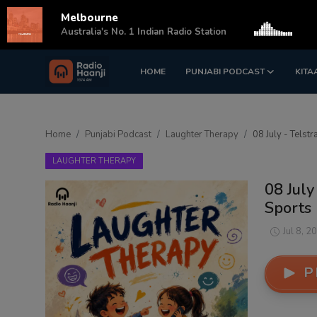
Melbourne
s
Australia's No. 1 Indian Radio Station
HOME
PUNJABI PODCAST
KITA
Login
Register
Home
Home
Punjabi Podcast
Laughter Therapy
08 July - Telst
Punjabi Podcast
LAUGHTER THERAPY
Kitaab Kahani
08 July
Sports
Gallery
Jul 8, 2
Sponsors
P
Matrimonial
Event