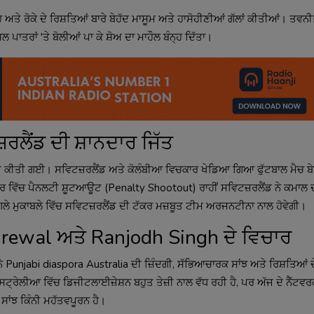
ਅਤੇ ਰੋਕੇ ਦੇ ਰਿਸ਼ਤਿਆਂ ਬਾਰੇ ਬੇਹੱਦ ਮਾਸੂਮ ਅਤੇ ਹਾਸੋਹੀਣੀਆਂ ਗੱਲਾਂ ਕੀਤੀਆਂ। ਤਵਨੀ
ਲ ਪਾਤਰਾਂ 'ਤੇ ਬੋਲੀਆਂ ਪਾ ਕੇ ਸ਼ੋਅ ਦਾ ਮਾਹੌਲ ਬੰਨ੍ਹ ਦਿੱਤਾ।
਼ਰਲੈਂਡ ਦੀ ਸ਼ਾਨਦਾਰ ਜਿੱਤ
ਝੀ ਕੀਤੀ ਗਈ। ਸਵਿਟਜ਼ਰਲੈਂਡ ਅਤੇ ਕੋਲੰਬੀਆ ਵਿਚਕਾਰ ਖੇਡਿਆ ਗਿਆ ਫੁੱਟਬਾਲ ਮੈਚ ਬੇਹ
ਖੀਰ ਵਿੱਚ ਪੈਨਲਟੀ ਸ਼ੂਟਆਊਟ (Penalty Shootout) ਰਾਹੀਂ ਸਵਿਟਜ਼ਰਲੈਂਡ ਨੇ ਕਮਾਲ 
ਗਲੇ ਮੁਕਾਬਲੇ ਵਿੱਚ ਸਵਿਟਜ਼ਰਲੈਂਡ ਦੀ ਟੱਕਰ ਮਜ਼ਬੂਤ ਟੀਮ ਅਰਜਨਟੀਨਾ ਨਾਲ ਹੋਵੇਗੀ।
r Grewal ਅਤੇ Ranjodh Singh ਦੇ ਵਿਚਾਰ
ਨੇ Punjabi diaspora Australia ਦੀ ਜ਼ਿੰਦਗੀ, ਸੱਭਿਆਚਾਰਕ ਸਾਂਝ ਅਤੇ ਰਿਸ਼ਤਿਆਂ 
ਆਸਟ੍ਰੇਲੀਆ ਵਿੱਚ ਡਿਜੀਟਲਾਈਜ਼ੇਸ਼ਨ ਬਹੁਤ ਤੇਜ਼ੀ ਨਾਲ ਵੱਧ ਰਹੀ ਹੈ, ਪਰ ਅੱਜ ਦੇ ਨੈੱਟਵਰਕ
ਸਾਂਝ ਕਿੰਨੀ ਮਹੱਤਵਪੂਰਨ ਹੈ।