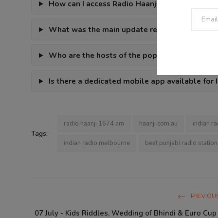
How can I access Radio Haanji podcast episode
What was the main update regarding the Tels
Who are the hosts of the popular Punjabi pod
Is there a dedicated mobile app available for I
radio haanji 1674 am
haanji.com.au
indian ra
Tags:
indian radio melbourne
best punjabi radio station
PREVIOUS
07 July - Kids Riddles, Wedding of Bhindi & Euro Cup 