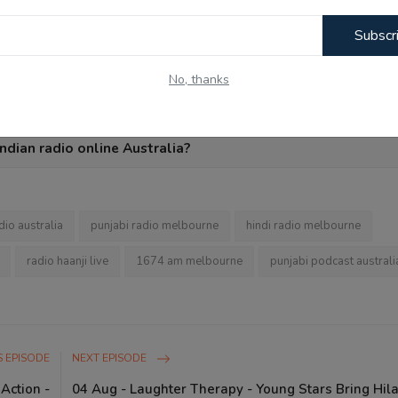
s for free online?
Subscr
tra network in Melbourne Punjabi news today?
No, thanks
cast "Zindagi De Rang" on Radio Haanji?
ndian radio online Australia?
dio australia
punjabi radio melbourne
hindi radio melbourne
radio haanji live
1674 am melbourne
punjabi podcast australi
 EPISODE
NEXT EPISODE
Action -
04 Aug - Laughter Therapy - Young Stars Bring Hil