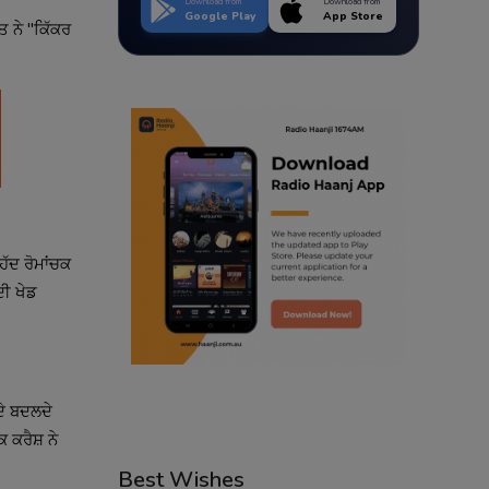
Download from
Download from
Google Play
App Store
ਤ ਨੇ "ਕਿੱਕਰ
ੱਦ ਰੋਮਾਂਚਕ
ਦੀ ਖੇਡ
ਦੇ ਬਦਲਦੇ
 ਕਰੈਸ਼ ਨੇ
Best Wishes