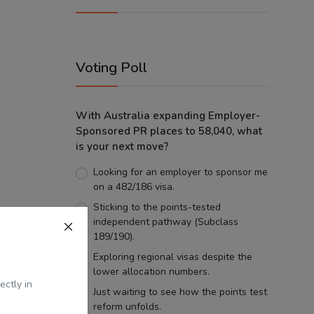
।
Voting Poll
With Australia expanding Employer-
Sponsored PR places to 58,040, what
is your next move?
Looking for an employer to sponsor me
on a 482/186 visa.
Sticking to the points-tested
independent pathway (Subclass
189/190).
Exploring regional visas despite the
lower allocation numbers.
ectly in
Just waiting to see how the points test
reform unfolds.