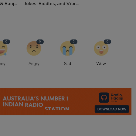
 Ranj...
Jokes, Riddles, and Vibr...
0
0
0
0
nny
Angry
Sad
Wow