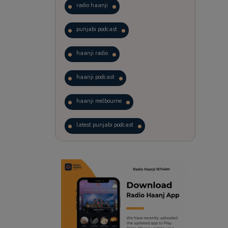
radio haanji
punjabi podcast
haanji radio
haanji podcast
haanji melbourne
latest punjabi podcast
podcast
laughter therapy
trending punjabi podcast
ranjodh singh
radio haanji updates