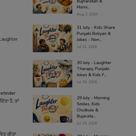
Bujharatan &
Morni...
Aug 3, 2026
31 July - Kids Share
Punjabi Boliyan &
 Laughter
Jokes - Non...
Jul 31, 2026
30 July - Laughter
Therapy, Punjabi
Jokes & Kids F...
Jul 30, 2026
eetinder
29 July - Morning
ਤਾ ਹੈ, ਤਾਂ
Smiles, Kids
Chutkule &
Bujarata...
Jul 29, 2026
ਾਵਿਤ ਕੀਤਾ