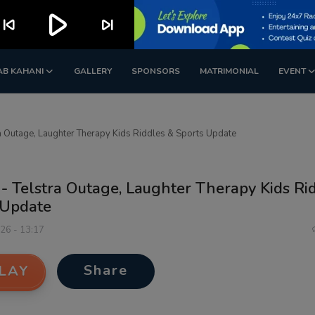
play_arrow
kip_previous
skip_next
AB KAHANI
GALLERY
SPONSORS
MATRIMONIAL
EVENT
ra Outage, Laughter Therapy Kids Riddles & Sports Update
 - Telstra Outage, Laughter Therapy Kids Ri
 Update
026 - 13:17
Share
LAY