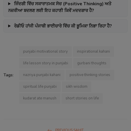
ਜਿੰਦਗੀ ਵਿੱਚ ਸਕਾਰਾਤਮਕ ਸੋਚ (Positive Thinking) ਅਤੇ
ਨਜ਼ਰੀਆ ਬਦਲਣ ਲਈ ਇਹ ਕਹਾਣੀ ਕਿਵੇਂ ਮਦਦਗਾਰ ਹੈ?
ਰੇਡੀਓ ਹਾਂਜੀ ਪੰਜਾਬੀ ਭਾਈਚਾਰੇ ਵਿੱਚ ਕੀ ਭੂਮਿਕਾ ਨਿਭਾ ਰਿਹਾ ਹੈ?
punjabi motivational story
inspirational kahani
life lesson story in punjabi
gurbani thoughts
Tags:
nazriya punjabi kahani
positive thinking stories
spiritual life punjabi
sikh wisdom
kudarat ate manush
short stories on life
PREVIOUS SAHIT