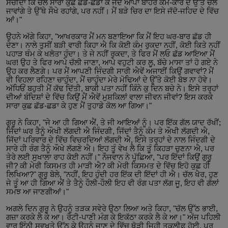
ਸੋਚੀਦਾ ਕਿ ਚਲੋ ਸਾਰਾ ਕੁਛ ਛੱਡ-ਛਡਾ ਕੇ ਜਦੋਂ ਆਪਾਂ ਬਾਹਰ ਕੰਮ-ਕਾਰ ਦੇ ਉੱਤੇ ਚਲੇ
ਜਾਵਾਂਗੇ ਤੇ ਉੱਥੇ ਸੌਖੇ ਰਹਾਂਗੇ, ਪਰ ਨਹੀਂ। ਮੈਂ ਬੜੇ ਚਿਰ ਦਾ ਇਸੇ ਜੱਦੋ-ਜਹਿਦ ਦੇ ਵਿੱਚ
ਆਂ।"
ਉਹਨੇ ਅੱਗੇ ਕਿਹਾ, "ਆਖਰਕਾਰ ਮੈਂ ਮਨ ਬਣਾਇਆ ਕਿ ਮੈਂ ਇਹ ਘਰ-ਬਾਰ ਛੱਡ ਹੀ
ਦੇਣਾ। ਨਾਲੇ ਤੁਸੀਂ ਬੜੀ ਵਾਰੀ ਕਿਹਾ ਐ ਕਿ ਕੋਈ ਕੰਮ ਰੁਕਦਾ ਨਹੀਂ, ਕੋਈ ਕਿਤੇ ਨਹੀਂ
ਪਹਾੜ ਥੰਮ ਕੇ ਖਲੋਤਾ ਹੁੰਦਾ। ਤੇ ਜੇ ਨਹੀਂ ਰੁਕਦਾ, ਤੇ ਫਿਰ ਮੈਂ ਲਓ ਛੱਡ ਆਇਆ ਮੈਂ
ਘਰ! ਉਹ ਤੇ ਫਿਰ ਆਪੇ ਚੱਲੀ ਜਾਣਾ, ਆਪੇ ਵਹੁਟੀ ਕਰ ਲੂ, ਬੱਚੇ ਮਾਸਾ ਤਾਂ ਹੋ ਗਏ ਨੇ
ਉਹ ਕਰ ਲੈਣਗੇ। ਪਰ ਮੈਂ ਆਪਣੀ ਜਿੰਦਗੀ ਸਾਰੀ ਐਵੇਂ ਅਜਾਈਂ ਕਿਉਂ ਗਵਾਵਾਂ? ਮੈਂ
ਵੀ ਵਿਹਲਾ ਰਹਿਣਾ ਚਾਹੁੰਦਾ, ਮੈਂ ਚਾਹੁੰਦਾ ਮੇਰੇ ਮੋਢਿਆਂ ਦੇ ਉੱਤੇ ਕੋਈ ਬੋਝ ਨਾ ਹੋਵੇ।
ਅੱਧਿਓਂ ਬਹੁਤੀ ਮੈਂ ਕੱਢ ਦਿੱਤੀ, ਬਾਕੀ ਪਤਾ ਨਹੀਂ ਕਿੰਨੇ ਕੁ ਦਿਨ ਬਚੇ ਨੇ। ਇਸੇ ਤਰ੍ਹਾਂ
ਦੀਆਂ ਬੰਦਿਸ਼ਾਂ ਦੇ ਵਿੱਚ ਕਿਉਂ ਮੈਂ ਐਵੇਂ ਮੁਸ਼ਕਿਲਾਂ ਵਾਲਾ ਜੀਵਨ ਜੀਵਾਂ? ਇਸ ਕਰਕੇ
ਸਾਰਾ ਕੁਛ ਛੱਡ-ਛਡਾ ਕੇ ਹੁਣ ਮੈਂ ਤੁਹਾਡੇ ਕੋਲ ਆ ਗਿਆ।"
ਗੁਰੂ ਨੇ ਕਿਹਾ, "ਜੇ ਆ ਹੀ ਗਿਆ ਐਂ, ਤੇ ਜੀ ਆਇਆਂ ਨੂੰ। ਪਰ ਇੱਕ ਗੱਲ ਯਾਦ ਰੱਖੀਂ;
ਜਿੱਦਾਂ ਘਰ ਤੈਨੂੰ ਔਖੀ ਲੱਗਦੀ ਐ ਜਿੰਦਗੀ, ਜਿੱਦਾਂ ਤੈਨੂੰ ਕੰਮ ਤੇ ਔਖੀ ਲੱਗਦੀ ਐ,
ਜਿੱਦਾਂ ਪਰਿਵਾਰ ਦੇ ਵਿੱਚ ਵਿਚਰਦਿਆਂ ਲੱਗਦੀ ਐ, ਇਸੇ ਤਰ੍ਹਾਂ ਦੇ ਨਾਲ ਜਿੰਦਗੀ ਦੇ
ਸਾਰੇ ਹੀ ਰੰਗ ਤੈਨੂੰ ਔਖੇ ਲੱਗਣੇ ਐ। ਇਹ ਤੂੰ ਵੇਖ ਲੈ ਕਿ ਤੂੰ ਕਿਹੜਾ ਚੁਣਨਾ ਐ, ਪਰ
ਤੇਰੇ ਲਈ ਸੁਖਾਲਾ ਰਾਹ ਕੋਈ ਨਹੀਂ।" ਨੌਜਵਾਨ ਨੇ ਪੁੱਛਿਆ, "ਪਰ ਇੱਦਾਂ ਕਿਉਂ ਗੁਰੂ
ਜੀ? ਕੀ ਮੇਰੀ ਕਿਸਮਤ ਹੀ ਮਾੜੀ ਐ? ਕੀ ਮੇਰੀ ਕਿਸਮਤ ਦੇ ਵਿੱਚ ਇਹੋ ਕੁਛ ਹੀ
ਲਿਖਿਆ?" ਗੁਰੂ ਬੋਲੇ, "ਨਹੀਂ, ਇਹ ਹੁੰਦੀ ਹਰ ਇੱਕ ਦੀ ਇੱਦਾਂ ਹੀ ਐ। ਚੱਲ ਖੈਰ, ਹੁਣ
ਜੇ ਤੂੰ ਆ ਹੀ ਗਿਆ ਐਂ ਤੇ ਤੈਨੂੰ ਹੌਲੀ-ਹੌਲੀ ਇਹ ਵੀ ਰੰਗ ਪਤਾ ਲੱਗ ਜੂ, ਇਹ ਵੀ ਗੱਲਾਂ
ਸਮਝ ਆ ਜਾਣਗੀਆਂ।"
ਅਗਲੇ ਦਿਨ ਗੁਰੂ ਨੇ ਉਹਨੂੰ ਤੜਕ ਸਵੇਰੇ ਉਠਾ ਲਿਆ ਅਤੇ ਕਿਹਾ, "ਚੱਲ ਉੱਠ ਭਾਈ,
ਗਜ਼ਾ ਕਰਕੇ ਲੈ ਕੇ ਆ। ਰੋਟੀ-ਪਾਣੀ ਮੰਗ ਕੇ ਇਕੱਠਾ ਕਰਕੇ ਲੈ ਕੇ ਆ।" ਅੱਜ ਪਹਿਲੀ
ਵਾਰ ਇੰਨੀ ਸੁਵਖਤੇ ਉੱਠ ਕੇ ਉਹਨੂੰ ਜਾਣ ਦੇ ਵਿੱਚ ਥੋੜੀ ਜਿਹੀ ਤਕਲੀਫ਼ ਹੋਈ, ਪਰ