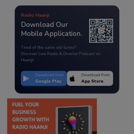
Radio Haanji
Download Our
Mobile Application.
Tired of the same old tunes?
Discover Live Radio & Diverse Podcast on
Haanji!
Download from
Download from
Google Play
App Store