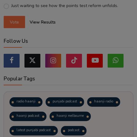
Just waiting to see how the points test reform unfolds.
Vote
View Results
Follow Us
Popular Tags
radio haanji
punjabi podcast
haanji radio
haanji podcast
haanji melbourne
latest punjabi podcast
podcast