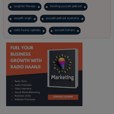
laughter therapy
trending punjabi podcast
ranjodh singh
punjabi podcast australia
radio haanji updates
punjabi kahani
kitaab kahani
punjabi story