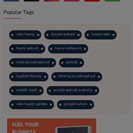
Popular Tags
radio haanji
punjabi podcast
haanji radio
haanji podcast
haanji melbourne
latest punjabi podcast
podcast
laughter therapy
trending punjabi podcast
ranjodh singh
punjabi podcast australia
radio haanji updates
punjabi kahani
kitaab kahani
punjabi story