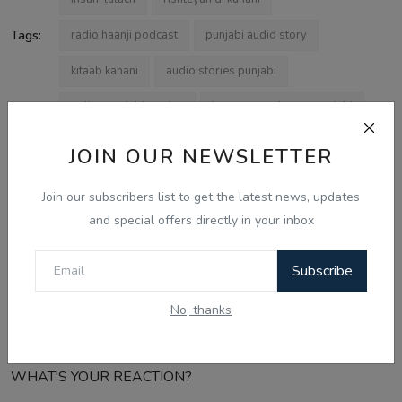
Tags:
radio haanji podcast
punjabi audio story
kitaab kahani
audio stories punjabi
online punjabi stories
human greed story punjabi
JOIN OUR NEWSLETTER
Join our subscribers list to get the latest news, updates
PREVIOUS SAHIT
and special offers directly in your inbox
ਇਲਿਆਸ: ਲਿਓ ਟਾਲਸਟਾਏ ਦੀ ਇੱਕ ਅਨਮੋਲ ਕਹਾਣੀ
Subscribe
NEXT SAHIT
ਮੈਜਿਸਟ੍ਰੇਟ ਦਾ ਗੁਪਤ ਰਾਜ਼ | Anton Chekhov Story The
No, thanks
Investigator in Punjabi
WHAT'S YOUR REACTION?