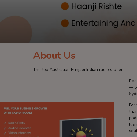
Contact
About Us
The top Australian Punjabi Indian radio station
Radi
— b
Syd
For 
than
podc
Rish
sou