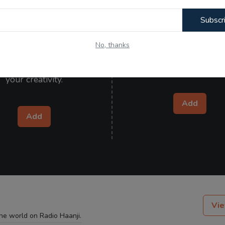
Subscr
Kitaab Kahani
Wishes
No, thanks
your poetry, articles, and
Send heartfelt wishes to y
 and let the world admire
ones and make them specia
your creativity.
Add
Add
Vie
the world on Radio Haanji.