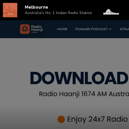
Melbourne
s
Australia's No. 1 Indian Radio Station
HOME
PUNJABI PODCAST
KITA
Login
Register
Home
Punjabi Podcast
Kitaab Kahani
Gallery
Sponsors
Matrimonial
Event