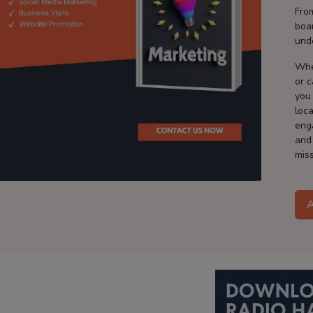
Fro
boa
und
Whe
or 
you
loca
eng
and
miss
A