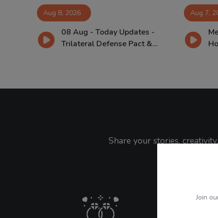
Aug 8, 2026
Aug 7, 2
08 Aug - Today Updates -
Me
ਅਗਸਤ
Trilateral Defense Pact &...
Ho
Share your stories, creativi
Join ou