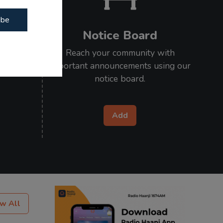
ibe
Notice Board
our loved
Reach your community with
l on air.
important announcements using our
notice board.
Add
w All