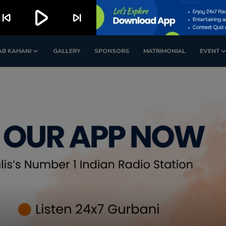
play_arrow
kip_previous
skip_next
AB KAHANI
GALLERY
SPONSORS
MATRIMONIAL
EVENT