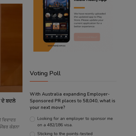
Voting Poll
With Australia expanding Employer-
 ਦੇ ਬਦਲੇ
Sponsored PR places to 58,040, what is
your next move?
Looking for an employer to sponsor me
ਲੀ ਵਿਵਾਦਤ
on a 482/186 visa.
ਮੈਂਬਰ ਕੰਗਨਾ
Sticking to the points-tested