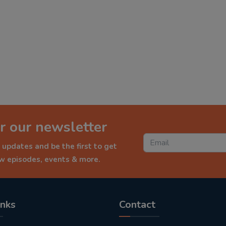
r our newsletter
 updates and be the first to get
ew episodes, events & more.
inks
Contact