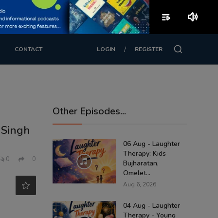
playlist_play
volume_up
/
CONTACT
LOGIN
REGISTER
Other Episodes...
 Singh
06 Aug - Laughter
Therapy: Kids
0
0
Bujharatan,
Omelet...
Aug 6, 2026
04 Aug - Laughter
Therapy - Young