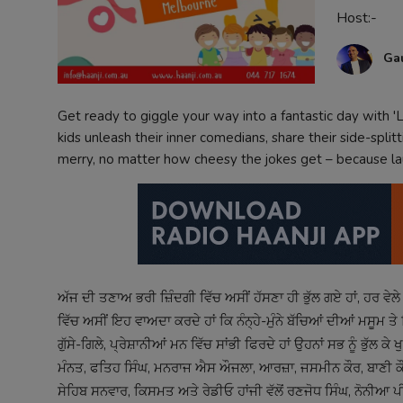
Host:-
Contact
Ga
Get ready to giggle your way into a fantastic day with 'L
kids unleash their inner comedians, share their side-spli
merry, no matter how cheesy the jokes get – because la
ਅੱਜ ਦੀ ਤਣਾਅ ਭਰੀ ਜ਼ਿੰਦਗੀ ਵਿੱਚ ਅਸੀਂ ਹੱਸਣਾ ਹੀ ਭੁੱਲ ਗਏ ਹਾਂ, ਹਰ ਵੇਲੇ 
ਵਿੱਚ ਅਸੀਂ ਇਹ ਵਾਅਦਾ ਕਰਦੇ ਹਾਂ ਕਿ ਨੰਨ੍ਹੇ-ਮੁੰਨੇ ਬੱਚਿਆਂ ਦੀਆਂ ਮਸੂਮ ਤੇ ਢਿੱ
ਗੁੱਸੇ-ਗਿਲੇ, ਪ੍ਰੇਸ਼ਾਨੀਆਂ ਮਨ ਵਿੱਚ ਸਾਂਭੀ ਫਿਰਦੇ ਹਾਂ ਉਹਨਾਂ ਸਭ ਨੂੰ ਭੁੱਲ
ਮੰਨਤ, ਫਤਿਹ ਸਿੰਘ, ਮਨਰਾਜ ਐਸ ਔਜਲਾ, ਆਰਜ਼ਾ, ਜਸਮੀਨ ਕੌਰ, ਬਾਣੀ ਕੌਰ,
ਸੇਹਿਬ ਸਨਵਾਰ, ਕਿਸਮਤ ਅਤੇ ਰੇਡੀਓ ਹਾਂਜੀ ਵੱਲੋਂ ਰਣਜੋਧ ਸਿੰਘ, ਨੋਨੀਆ ਪੀ