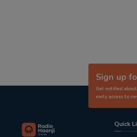
Sign up fo
Get notified about
early access to n
Quick L