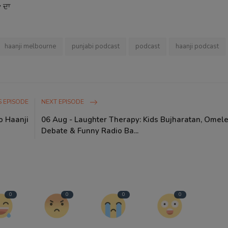
 ਦਾ
haanji melbourne
punjabi podcast
podcast
haanji podcast
 EPISODE
NEXT EPISODE
o Haanji
06 Aug - Laughter Therapy: Kids Bujharatan, Omel
Debate & Funny Radio Ba...
0
0
0
0