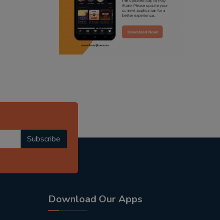
punjabi podcast australia
punjabi kahani
kitaab kahani
punjabi story
Subscribe
Download Our Apps