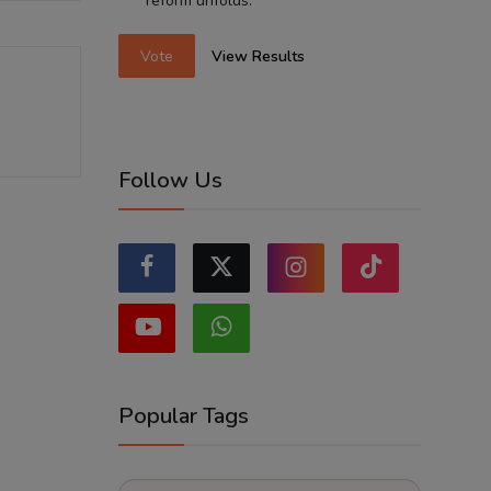
reform unfolds.
Vote
View Results
Follow Us
Popular Tags