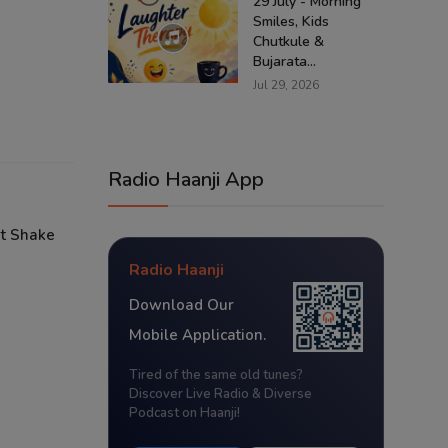
29 July - Morning
Smiles, Kids
Chutkule &
Bujarata...
Jul 29, 2026
Radio Haanji App
et Shake
Radio Haanji
Download Our
Mobile Application.
Tired of the same old tunes?
Discover Live Radio & Diverse
Podcast on Haanji!