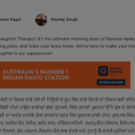
utam Kapil
Mantej Singh
aughter Therapy'! It's the ultimate morning dose of hilarious hijink
tting jokes, and tickle your funny bone. We're here to make your mo
ughter is our superpower!
ਕੋਈ ਨਾ ਫ਼ਿਕਰ ਸਾਡੇ ਮੱਥੇ ਦੀ ਤਿਊੜੀ ਦੇ ਰੂਪ ਵਿੱਚ ਸਾਡੇ ਚਿਹਰੇ ਦਾ ਸ਼ਿੰਗਾਰ ਬਣੀ ਰਹਿੰਦ
ਡੀਂ ਪੀੜਾਂ ਪਾਉਣ ਵਾਲੀਆਂ ਗੱਲਾਂ, ਚੁੱਟਕਲੇ, ਕਿੱਸੇ-ਕਹਾਣੀ, ਬੁਜਰਤਾਂ ਉੱਤੇ ਖੁੱਲ ਕੇ ਹੱਸਾਂਗੇ
 ਕੇ ਖੁਸ਼ੀ ਦਾ ਆਨੰਦ ਮਾਨਾਂਗੇ, ਇਸ ਸ਼ਾਨਦਾਰ ਸਫ਼ਰ ਵਿੱਚ ਗੁਰਪਾਲ ਵਾਲੀ ਮੰਨਤ, ਗੁਰਪਾਲ ਸਿ
 ਅਸੀਸ ਕੌਰ, ਰੋਨੀਸ਼, ਬਸੰਤ ਲਾਲ, ਨਰਿੰਦਰ ਸਹਿਮੀ, ਰਮਨਪ੍ਰੀਤ ਜੱਸੋਵਾਲ, ਬੈਨੀਪਾਲ 
 ਦਿਆਲ, ਸੁੱਖ ਪਰਮਾਰ, ਜੈਸਮੀਨ ਕੌਰ ਸਾਥ ਦੇਣਗੇ ਅਤੇ ਤੁਹਾਨੂੰ ਲੈ ਜਾਣਗੇ ਖੁਸ਼ੀਆਂ ਅਤੇ