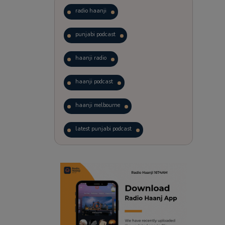
radio haanji
punjabi podcast
haanji radio
haanji podcast
haanji melbourne
latest punjabi podcast
podcast
laughter therapy
trending punjabi podcast
ranjodh singh
radio haanji updates