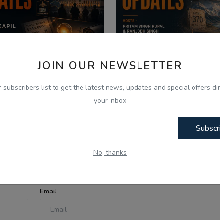
JOIN OUR NEWSLETTER
026
Aug 6, 2026
r subscribers list to get the latest news, updates and special offers dir
your inbox
 Aug -Today Updates -
06 Aug - Indian Upda
aceX Moon Crash, US Truc...
Punjab Assembly Deba
Subscr
No, thanks
Email