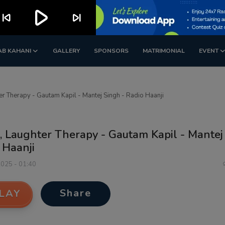
play_arrow
kip_previous
skip_next
AB KAHANI
GALLERY
SPONSORS
MATRIMONIAL
EVENT
r Therapy - Gautam Kapil - Mantej Singh - Radio Haanji
, Laughter Therapy - Gautam Kapil - Mantej
 Haanji
2025 - 01:40
Share
LAY