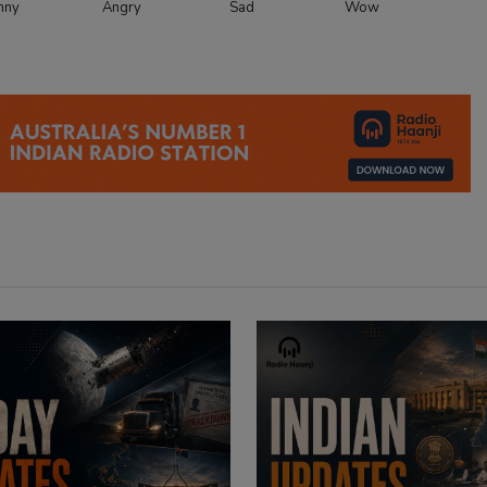
nny
Angry
Sad
Wow