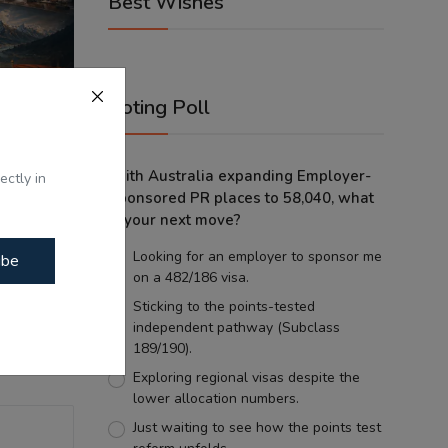
Best Wishes
Voting Poll
With Australia expanding Employer-
ectly in
Sponsored PR places to 58,040, what
tes -
is your next move?
tes ...
Looking for an employer to sponsor me
ibe
on a 482/186 visa.
Sticking to the points-tested
independent pathway (Subclass
189/190).
Exploring regional visas despite the
lower allocation numbers.
Just waiting to see how the points test