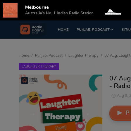
Melbourne
s
Australia's No. 1 Indian Radio Station
HOME
PUNJABI PODCAST
KITA
Login
Register
Home
Home
Punjabi Podcast
Laughter Therapy
07 Aug, Laughte
Punjabi Podcast
LAUGHTER THERAPY
Kitaab Kahani
07 Aug
- Radio
Gallery
Aug 8, 
Sponsors
P
Matrimonial
Event