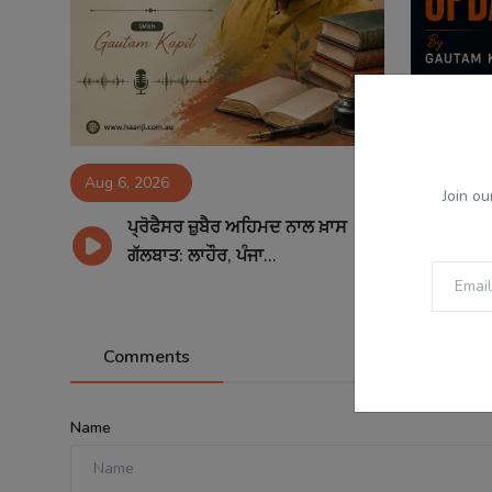
Aug 6, 2026
Aug 6, 2
Join ou
ਪ੍ਰੋਫੈਸਰ ਜ਼ੁਬੈਰ ਅਹਿਮਦ ਨਾਲ ਖ਼ਾਸ
06
ਗੱਲਬਾਤ: ਲਾਹੌਰ, ਪੰਜਾ...
Sp
Comments
Name