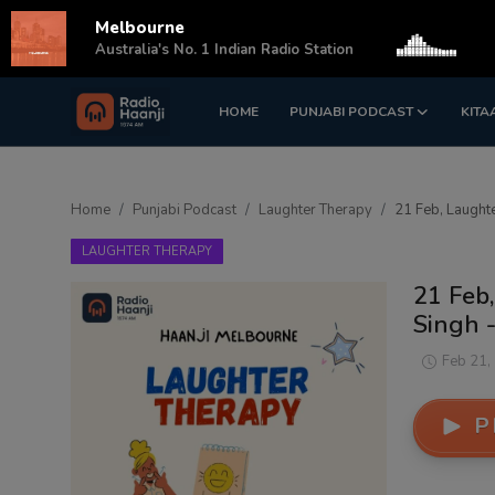
Melbourne
s
Australia's No. 1 Indian Radio Station
HOME
PUNJABI PODCAST
KITA
Login
Register
Home
Home
Punjabi Podcast
Laughter Therapy
21 Feb, Laughte
Punjabi Podcast
LAUGHTER THERAPY
Kitaab Kahani
21 Feb
Singh -
Gallery
Feb 21,
Sponsors
P
Matrimonial
Event