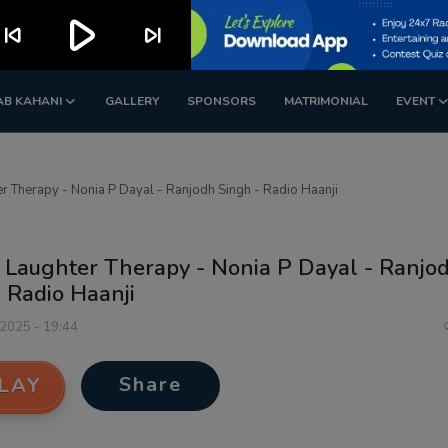
play_arrow
kip_previous
skip_next
AB KAHANI
GALLERY
SPONSORS
MATRIMONIAL
EVENT
r Therapy - Nonia P Dayal - Ranjodh Singh - Radio Haanji
, Laughter Therapy - Nonia P Dayal - Ranjo
 Radio Haanji
 2025 - 19:44
Share
LAY