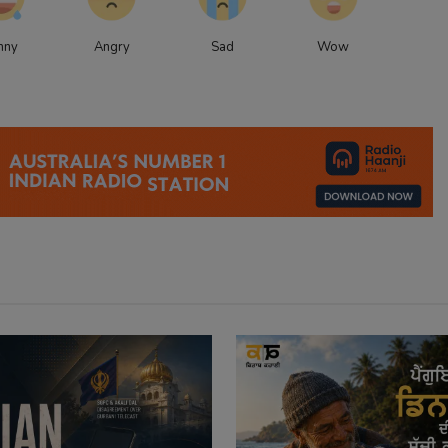
nny
Angry
Sad
Wow