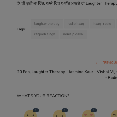
ਵੱਖਰੀ ਦੁਨੀਆ ਵਿੱਚ, ਆਜੋ ਫਿਰ ਆਨੰਦ ਮਾਣਦੇ ਹਾਂ Laughter Therapy
laughter therapy
radio haanji
haanji radio
Tags:
ranjodh singh
nonia p dayal
PREVIOUS
20 Feb, Laughter Therapy - Jasmine Kaur - Vishal Vij
- Radi
WHAT'S YOUR REACTION?
0
0
0