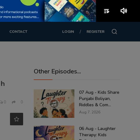
playlist_play
volume_up
/
CONTACT
LOGIN
REGISTER
Other Episodes...
dh
07 Aug - Kids Share
Punjabi Boliyan,
0
0
Riddles & Com...
Aug 7, 2026
06 Aug - Laughter
Therapy: Kids