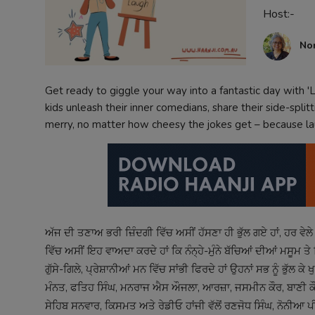
Host:-
Contact
No
Get ready to giggle your way into a fantastic day with 'L
kids unleash their inner comedians, share their side-spli
merry, no matter how cheesy the jokes get – because la
ਅੱਜ ਦੀ ਤਣਾਅ ਭਰੀ ਜ਼ਿੰਦਗੀ ਵਿੱਚ ਅਸੀਂ ਹੱਸਣਾ ਹੀ ਭੁੱਲ ਗਏ ਹਾਂ, ਹਰ ਵੇਲੇ 
ਵਿੱਚ ਅਸੀਂ ਇਹ ਵਾਅਦਾ ਕਰਦੇ ਹਾਂ ਕਿ ਨੰਨ੍ਹੇ-ਮੁੰਨੇ ਬੱਚਿਆਂ ਦੀਆਂ ਮਸੂਮ ਤੇ ਢਿੱ
ਗੁੱਸੇ-ਗਿਲੇ, ਪ੍ਰੇਸ਼ਾਨੀਆਂ ਮਨ ਵਿੱਚ ਸਾਂਭੀ ਫਿਰਦੇ ਹਾਂ ਉਹਨਾਂ ਸਭ ਨੂੰ ਭੁੱਲ
ਮੰਨਤ, ਫਤਿਹ ਸਿੰਘ, ਮਨਰਾਜ ਐਸ ਔਜਲਾ, ਆਰਜ਼ਾ, ਜਸਮੀਨ ਕੌਰ, ਬਾਣੀ ਕੌਰ,
ਸੇਹਿਬ ਸਨਵਾਰ, ਕਿਸਮਤ ਅਤੇ ਰੇਡੀਓ ਹਾਂਜੀ ਵੱਲੋਂ ਰਣਜੋਧ ਸਿੰਘ, ਨੋਨੀਆ ਪੀ