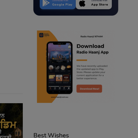
Download from
Download from
Google Play
App Store
Best Wishes