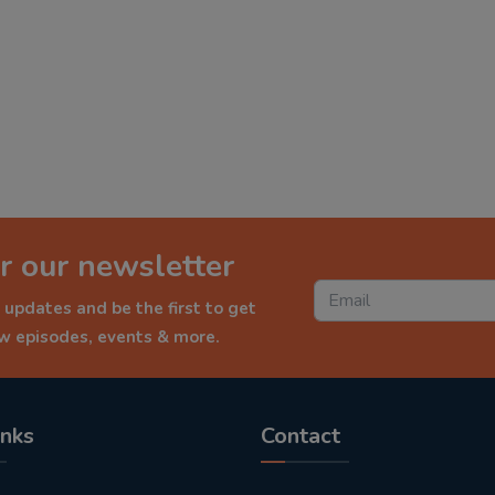
r our newsletter
 updates and be the first to get
ew episodes, events & more.
inks
Contact