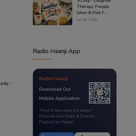
30 July - Laughter
Therapy, Punjabi
Jokes & Kids F...
Jul 30, 2026
Radio Haanji App
Radio Haanji
medy -
Download Our
Mobile Application.
Tired of the same old tunes?
Discover Live Radio & Diverse
Podcast on Haanji!