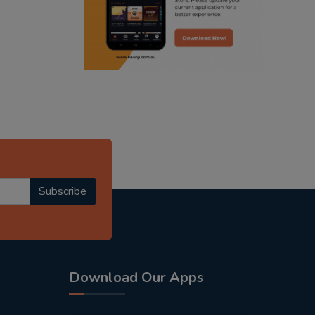
radio haanji updates
punjabi kahani
kitaab kahani
punjabi story
Subscribe
Download Our Apps