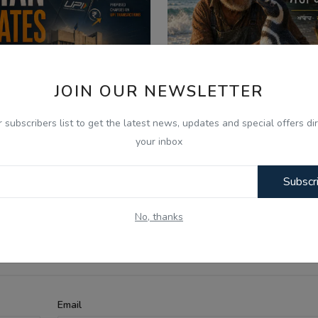
JOIN OUR NEWSLETTER
r subscribers list to get the latest news, updates and special offers dir
your inbox
026
Aug 7, 2026
 Aug - Indian Updates -
ਪੈਂਗੁਇਨ ਡਿਨਡਿਮ ਦੀ ਸੱਚੀ 
Subscr
PC Gurbani Telecast Di...
Punjabi Audio Kahan..
No, thanks
Email