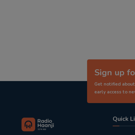
Sign up fo
Get notified about
early access to n
Quick L