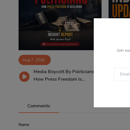
Join ou
Aug 7, 2026
Aug 7, 2
Media Boycott By Politicians:
07
How Press Freedom Is...
SG
Comments
Name