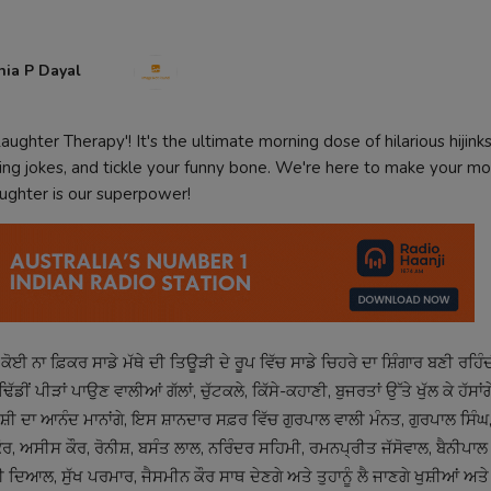
nia P Dayal
aughter Therapy'! It's the ultimate morning dose of hilarious hijink
tting jokes, and tickle your funny bone. We're here to make your mo
ughter is our superpower!
ਕੋਈ ਨਾ ਫ਼ਿਕਰ ਸਾਡੇ ਮੱਥੇ ਦੀ ਤਿਊੜੀ ਦੇ ਰੂਪ ਵਿੱਚ ਸਾਡੇ ਚਿਹਰੇ ਦਾ ਸ਼ਿੰਗਾਰ ਬਣੀ ਰਹਿੰਦ
ਡੀਂ ਪੀੜਾਂ ਪਾਉਣ ਵਾਲੀਆਂ ਗੱਲਾਂ, ਚੁੱਟਕਲੇ, ਕਿੱਸੇ-ਕਹਾਣੀ, ਬੁਜਰਤਾਂ ਉੱਤੇ ਖੁੱਲ ਕੇ ਹੱਸਾਂਗੇ
 ਕੇ ਖੁਸ਼ੀ ਦਾ ਆਨੰਦ ਮਾਨਾਂਗੇ, ਇਸ ਸ਼ਾਨਦਾਰ ਸਫ਼ਰ ਵਿੱਚ ਗੁਰਪਾਲ ਵਾਲੀ ਮੰਨਤ, ਗੁਰਪਾਲ ਸਿ
 ਅਸੀਸ ਕੌਰ, ਰੋਨੀਸ਼, ਬਸੰਤ ਲਾਲ, ਨਰਿੰਦਰ ਸਹਿਮੀ, ਰਮਨਪ੍ਰੀਤ ਜੱਸੋਵਾਲ, ਬੈਨੀਪਾਲ 
 ਦਿਆਲ, ਸੁੱਖ ਪਰਮਾਰ, ਜੈਸਮੀਨ ਕੌਰ ਸਾਥ ਦੇਣਗੇ ਅਤੇ ਤੁਹਾਨੂੰ ਲੈ ਜਾਣਗੇ ਖੁਸ਼ੀਆਂ ਅਤੇ