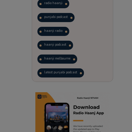
radio haanji
punjabi podcast
haanji radio
haanji podcast
haanji melbourne
latest punjabi podcast
podcast
laughter therapy
trending punjabi podcast
ranjodh singh
punjabi podcast australia