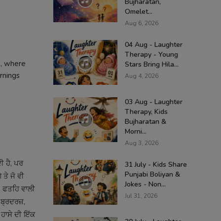
Bujharatan,
Omelet...
Aug 6, 2026
04 Aug - Laughter
Therapy - Young
s, where
Stars Bring Hila...
rnings
Aug 4, 2026
03 Aug - Laughter
Therapy, Kids
Bujharatan &
Morni...
Aug 3, 2026
ੀ ਹੈ, ਪਰ
31 July - Kids Share
Punjabi Boliyan &
 ਤੇ ਜੋ ਵੀ
Jokes - Non...
ੰਘ, ਫਤਹਿ ਵਾਲੀ
Jul 31, 2026
ਬ੍ਰਦਰਜ਼,
 ਹਾਸੇ ਦੀ ਇੱਕ