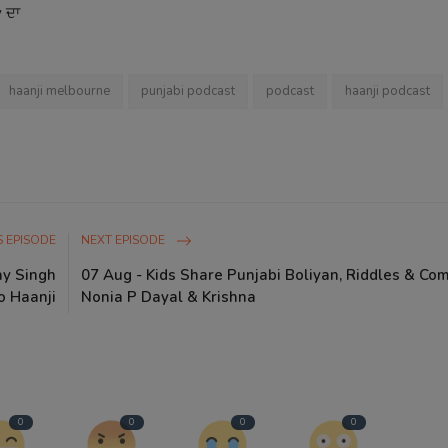
 ਦਾ
haanji melbourne
punjabi podcast
podcast
haanji podcast
 EPISODE
NEXT EPISODE
ay Singh
07 Aug - Kids Share Punjabi Boliyan, Riddles & Co
o Haanji
Nonia P Dayal & Krishna
0
0
0
0