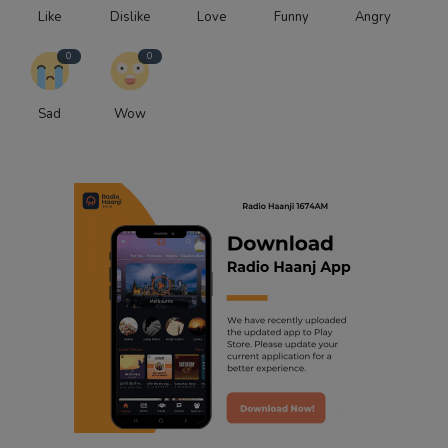
Like
Dislike
Love
Funny
Angry
0
0
Sad
Wow