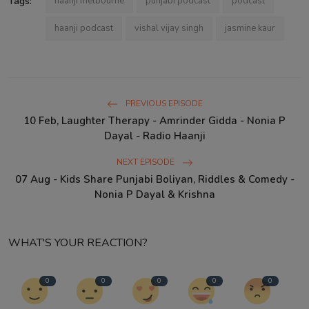
Tags:
haanji melbourne
punjabi podcast
podcast
haanji podcast
vishal vijay singh
jasmine kaur
PREVIOUS EPISODE
10 Feb, Laughter Therapy - Amrinder Gidda - Nonia P
Dayal - Radio Haanji
NEXT EPISODE
07 Aug - Kids Share Punjabi Boliyan, Riddles & Comedy -
Nonia P Dayal & Krishna
WHAT'S YOUR REACTION?
0
0
0
0
0