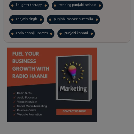
laughter therapy
trending punjabi podcast
ranjodh singh
punjabi podcast australia
radio haanji updates
punjabi kahani
kitaab kahani
punjabi story