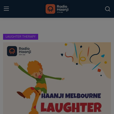
Login
Register
LAUGHTER THERAPY
Home
Punjabi Podcast
Kitaab Kahani
Gallery
Sponsors
Matrimonial
Event