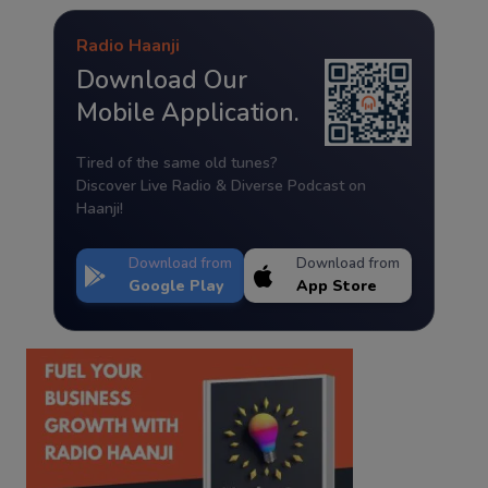
Radio Haanji
Download Our
Mobile Application.
Tired of the same old tunes?
Discover Live Radio & Diverse Podcast on
Haanji!
Download from
Download from
Google Play
App Store