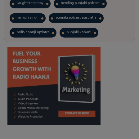
laughter therapy
trending punjabi podcast
ranjodh singh
punjabi podcast australia
radio haanji updates
punjabi kahani
kitaab kahani
punjabi story