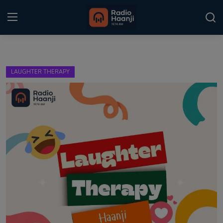
Login
Register
LAUGHTER THERAPY
Home
Punjabi Podcast
Kitaab Kahani
Gallery
Sponsors
Matrimonial
Event