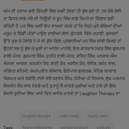
ਅੱਜ ਦੀ ਤਣਾਅ ਭਰੀ ਜ਼ਿੰਦਗੀ ਵਿੱਚ ਅਸੀਂ ਹੱਸਣਾ ਹੀ ਭੁੱਲ ਗਏ ਹਾਂ, ਹਰ ਵੇਲੇ ਕੋਈ
ਨਾ ਫ਼ਿਕਰ ਸਾਡੇ ਮੱਥੇ ਦੀ ਤਿਊੜੀ ਦੇ ਰੂਪ ਵਿੱਚ ਸਾਡੇ ਚਿਹਰੇ ਦਾ ਸ਼ਿੰਗਾਰ ਬਣੀ
ਰਹਿੰਦੀ ਹੈ, ਪਰ ਵਿੱਚ ਅਸੀਂ ਇਹ ਵਾਅਦਾ ਕਰਦੇ ਹਾਂ ਕਿ ਨੰਨ੍ਹੇ-ਮੁੰਨੇ ਬੱਚਿਆਂ ਦੀਆਂ
ਮਸੂਮ ਤੇ ਢਿੱਡੀਂ ਪੀੜਾਂ ਪਾਉਣ ਵਾਲੀਆਂ ਗੱਲਾਂ, ਚੁੱਟਕਲੇ, ਕਿੱਸੇ-ਕਹਾਣੀ, ਬੁਜਰਤਾਂ
ਉੱਤੇ ਖੁੱਲ ਕੇ ਹੱਸਾਂਗੇ ਤੇ ਜੋ ਵੀ ਗੁੱਸੇ-ਗਿਲੇ, ਪ੍ਰੇਸ਼ਾਨੀਆਂ ਮਨ ਵਿੱਚ ਸਾਂਭੀ ਫਿਰਦੇ ਹਾਂ
ਉਹਨਾਂ ਸਭ ਨੂੰ ਭੁੱਲ ਕੇ ਖੁਸ਼ੀ ਦਾ ਆਨੰਦ ਮਾਨਾਂਗੇ, ਇਸ ਸ਼ਾਨਦਾਰ ਸਫ਼ਰ ਵਿੱਚ ਗੁਰਪਾਲ
ਵਾਲੀ ਮੰਨਤ, ਗੁਰਪਾਲ ਸਿੰਘ, ਫਤਹਿ ਵਾਲੀ ਮੰਨਤ, ਫਤਿਹ ਸਿੰਘ, ਮਨਰਾਜ ਐਸ
ਔਜਲਾ, ਆਰਜ਼ਾ, ਜਸਮੀਨ ਕੌਰ, ਬਾਣੀ ਕੌਰ, ਅਸੀਸ ਕੌਰ, ਰੋਨੀਸ਼, ਬਸੰਤ ਲਾਲ,
ਨਰਿੰਦਰ ਸਹਿਮੀ, ਰਮਨਪ੍ਰੀਤ ਜੱਸੋਵਾਲ, ਬੈਨੀਪਾਲ ਬ੍ਰਦਰਜ਼, ਸੇਹਿਬ ਸਨਵਾਰ,
ਕਿਸਮਤ ਅਤੇ ਰੇਡੀਓ ਹਾਂਜੀ ਵੱਲੋਂ ਰਣਜੋਧ ਸਿੰਘ, ਨੋਨੀਆ ਪੀ ਦਿਆਲ, ਸੁੱਖ ਪਰਮਾਰ,
ਜੈਸਮੀਨ ਕੌਰ ਸਾਥ ਦੇਣਗੇ ਅਤੇ ਤੁਹਾਨੂੰ ਲੈ ਜਾਣਗੇ ਖੁਸ਼ੀਆਂ ਅਤੇ ਹਾਸੇ ਦੀ ਇੱਕ
ਵੱਖਰੀ ਦੁਨੀਆ ਵਿੱਚ, ਆਜੋ ਫਿਰ ਆਨੰਦ ਮਾਣਦੇ ਹਾਂ Laughter Therapy ਦਾ
laughter therapy
radio haanji
haanji radio
Tags:
haanji melbourne
punjabi podcast
podcast