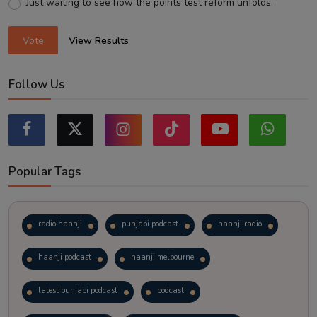
Just waiting to see how the points test reform unfolds.
Vote
View Results
Follow Us
Popular Tags
radio haanji
punjabi podcast
haanji radio
haanji podcast
haanji melbourne
latest punjabi podcast
podcast