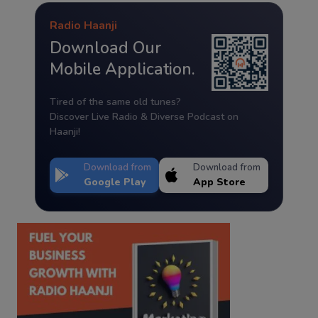
Radio Haanji
Download Our
Mobile Application.
Tired of the same old tunes?
Discover Live Radio & Diverse Podcast on
Haanji!
Download from
Download from
Google Play
App Store