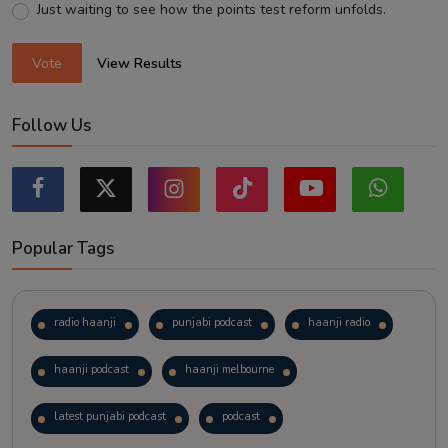
Just waiting to see how the points test reform unfolds.
Vote
View Results
Follow Us
Popular Tags
radio haanji
punjabi podcast
haanji radio
haanji podcast
haanji melbourne
latest punjabi podcast
podcast