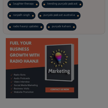
laughter therapy
trending punjabi podcast
ranjodh singh
punjabi podcast australia
radio haanji updates
punjabi kahani
kitaab kahani
punjabi story