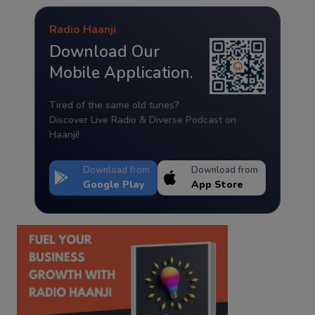
Radio Haanji
Download Our
Mobile Application.
Tired of the same old tunes?
Discover Live Radio & Diverse Podcast on
Haanji!
Download from
Download from
Google Play
App Store