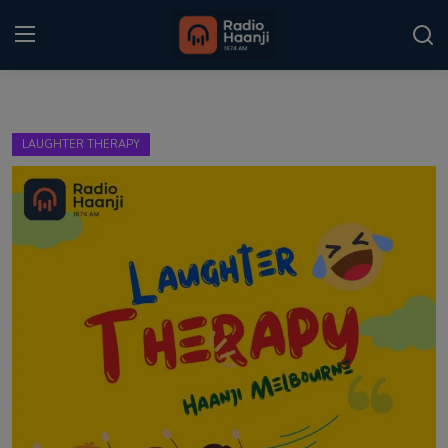
Login
Register
LAUGHTER THERAPY
Home
Punjabi Podcast
Kitaab Kahani
Gallery
Sponsors
Matrimonial
Event