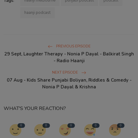
Tags:
haanji melbourne
punjabi podcast
podcast
haanji podcast
PREVIOUS EPISODE
29 Sept, Laughter Therapy - Nonia P Dayal - Balkirat Singh
- Radio Haanji
NEXT EPISODE
07 Aug - Kids Share Punjabi Boliyan, Riddles & Comedy -
Nonia P Dayal & Krishna
WHAT'S YOUR REACTION?
0
0
0
0
0