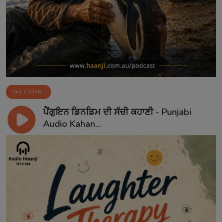
Aug 7, 2026
ਪੈਂਗੁਇਨ ਡਿਨਡਿਮ ਦੀ ਸੱਚੀ ਕਹਾਣੀ - Punjabi
Audio Kahan...