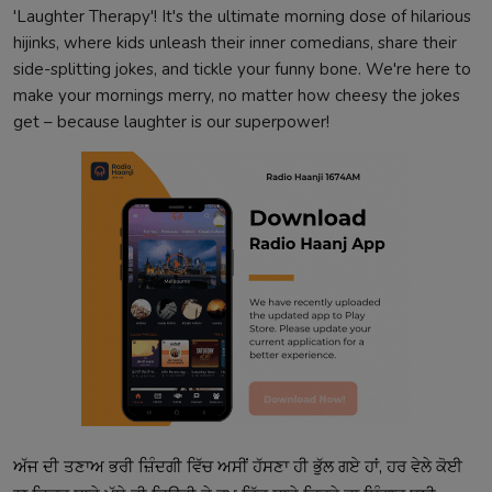
'Laughter Therapy'! It's the ultimate morning dose of hilarious
hijinks, where kids unleash their inner comedians, share their
side-splitting jokes, and tickle your funny bone. We're here to
make your mornings merry, no matter how cheesy the jokes
get – because laughter is our superpower!
ਅੱਜ ਦੀ ਤਣਾਅ ਭਰੀ ਜ਼ਿੰਦਗੀ ਵਿੱਚ ਅਸੀਂ ਹੱਸਣਾ ਹੀ ਭੁੱਲ ਗਏ ਹਾਂ, ਹਰ ਵੇਲੇ ਕੋਈ