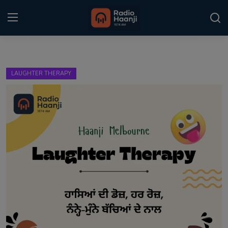
Login
Register
LAUGHTER THERAPY
Home
Punjabi Podcast
Kitaab Kahani
Gallery
Sponsors
Matrimonial
Event