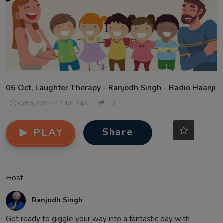
Contact
06 Oct, Laughter Therapy - Ranjodh Singh - Radio Haanji
Oct 6, 2025 - 13:40
0
0
Share
PLAY
Host:-
Ranjodh Singh
Get ready to giggle your way into a fantastic day with