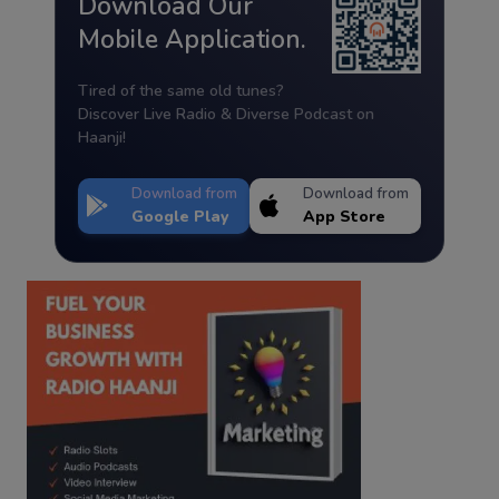
Download Our
Mobile Application.
Tired of the same old tunes?
Discover Live Radio & Diverse Podcast on
Haanji!
Download from
Download from
Google Play
App Store