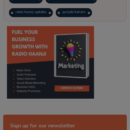
radio haanji updates
punjabi kahani
kitaab kahani
punjabi story
Sign up for our newsletter