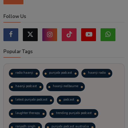
Follow Us
Popular Tags
radio haanji
punjabi podcast
haanji radio
haanji podcast
haanji melbourne
latest punjabi podcast
podcast
laughter therapy
trending punjabi podcast
ranjodh singh
punjabi podcast australia