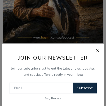
Aug 7, 2026
JOIN OUR NEWSLETTER
ਪੈਂਗੁਇਨ ਡਿਨਡਿਮ ਦੀ ਸੱਚੀ ਕਹਾਣੀ - Punjabi
Audio Kahan...
Join our subscribers list to get the latest news, updates
and special offers directly in your inbox
Comments
Subscribe
No, thanks
Name