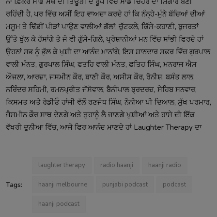
ਨਾ ਫ਼ਿਕਰ ਸਾਡੇ ਮੱਥੇ ਦੀ ਤਿਊੜੀ ਦੇ ਰੂਪ ਵਿੱਚ ਸਾਡੇ ਚਿਹਰੇ ਦਾ ਸ਼ਿੰਗਾਰ ਬਣੀ
ਰਹਿੰਦੀ ਹੈ, ਪਰ ਵਿੱਚ ਅਸੀਂ ਇਹ ਵਾਅਦਾ ਕਰਦੇ ਹਾਂ ਕਿ ਨੰਨ੍ਹੇ-ਮੁੰਨੇ ਬੱਚਿਆਂ ਦੀਆਂ
ਮਸੂਮ ਤੇ ਢਿੱਡੀਂ ਪੀੜਾਂ ਪਾਉਣ ਵਾਲੀਆਂ ਗੱਲਾਂ, ਚੁੱਟਕਲੇ, ਕਿੱਸੇ-ਕਹਾਣੀ, ਬੁਜਰਤਾਂ
ਉੱਤੇ ਖੁੱਲ ਕੇ ਹੱਸਾਂਗੇ ਤੇ ਜੋ ਵੀ ਗੁੱਸੇ-ਗਿਲੇ, ਪ੍ਰੇਸ਼ਾਨੀਆਂ ਮਨ ਵਿੱਚ ਸਾਂਭੀ ਫਿਰਦੇ ਹਾਂ
ਉਹਨਾਂ ਸਭ ਨੂੰ ਭੁੱਲ ਕੇ ਖੁਸ਼ੀ ਦਾ ਆਨੰਦ ਮਾਨਾਂਗੇ, ਇਸ ਸ਼ਾਨਦਾਰ ਸਫ਼ਰ ਵਿੱਚ ਗੁਰਪਾਲ
ਵਾਲੀ ਮੰਨਤ, ਗੁਰਪਾਲ ਸਿੰਘ, ਫਤਹਿ ਵਾਲੀ ਮੰਨਤ, ਫਤਿਹ ਸਿੰਘ, ਮਨਰਾਜ ਐਸ
ਔਜਲਾ, ਆਰਜ਼ਾ, ਜਸਮੀਨ ਕੌਰ, ਬਾਣੀ ਕੌਰ, ਅਸੀਸ ਕੌਰ, ਰੋਨੀਸ਼, ਬਸੰਤ ਲਾਲ,
ਨਰਿੰਦਰ ਸਹਿਮੀ, ਰਮਨਪ੍ਰੀਤ ਜੱਸੋਵਾਲ, ਬੈਨੀਪਾਲ ਬ੍ਰਦਰਜ਼, ਸੇਹਿਬ ਸਨਵਾਰ,
ਕਿਸਮਤ ਅਤੇ ਰੇਡੀਓ ਹਾਂਜੀ ਵੱਲੋਂ ਰਣਜੋਧ ਸਿੰਘ, ਨੋਨੀਆ ਪੀ ਦਿਆਲ, ਸੁੱਖ ਪਰਮਾਰ,
ਜੈਸਮੀਨ ਕੌਰ ਸਾਥ ਦੇਣਗੇ ਅਤੇ ਤੁਹਾਨੂੰ ਲੈ ਜਾਣਗੇ ਖੁਸ਼ੀਆਂ ਅਤੇ ਹਾਸੇ ਦੀ ਇੱਕ
ਵੱਖਰੀ ਦੁਨੀਆ ਵਿੱਚ, ਆਜੋ ਫਿਰ ਆਨੰਦ ਮਾਣਦੇ ਹਾਂ Laughter Therapy ਦਾ
laughter therapy
radio haanji
haanji radio
Tags:
haanji melbourne
punjabi podcast
podcast
haanji podcast