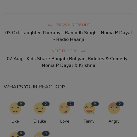
PREVIOUS EPISODE
03 Oct, Laughter Therapy - Ranjodh Singh - Nonia P Dayal
- Radio Haanji
NEXT EPISODE
07 Aug - Kids Share Punjabi Boliyan, Riddles & Comedy -
Nonia P Dayal & Krishna
WHAT'S YOUR REACTION?
0
0
0
0
0
Like
Dislike
Love
Funny
Angry
0
0