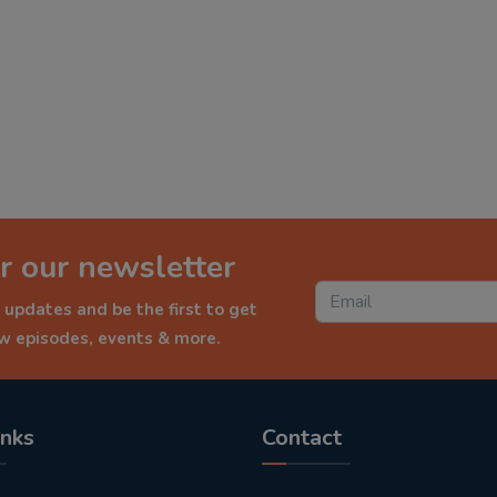
r our newsletter
 updates and be the first to get
ew episodes, events & more.
inks
Contact