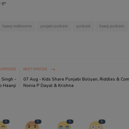
 ਦਾ
haanji melbourne
punjabi podcast
podcast
haanji podcast
 EPISODE
NEXT EPISODE
 Singh -
07 Aug - Kids Share Punjabi Boliyan, Riddles & Co
o Haanji
Nonia P Dayal & Krishna
0
0
0
0