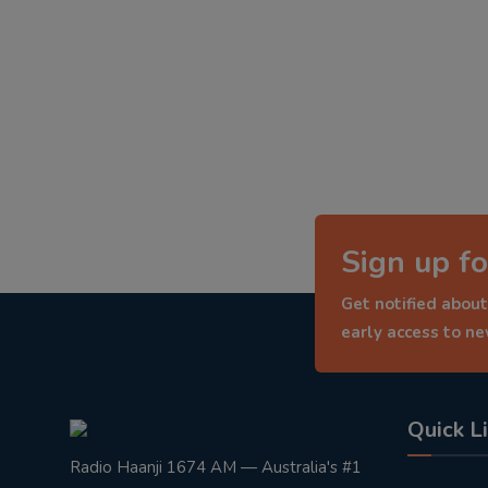
Sign up fo
Get notified about
early access to n
Quick L
Radio Haanji 1674 AM — Australia's #1