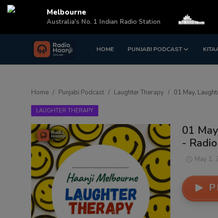
Melbourne
Australia's No. 1 Indian Radio Station
HOME
PUNJABI PODCAST
KITA
Login
Register
Home
Home
Punjabi Podcast
Laughter Therapy
01 May, Laughte
Punjabi Podcast
LAUGHTER THERAPY
Kitaab Kahani
01 May
- Radio
Gallery
May 1, 
Sponsors
P
Matrimonial
Event