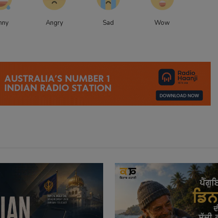
nny
Angry
Sad
Wow