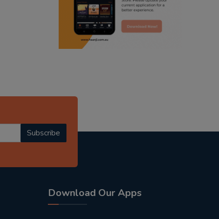
radio haanji updates
punjabi kahani
kitaab kahani
punjabi story
Subscribe
Download Our Apps