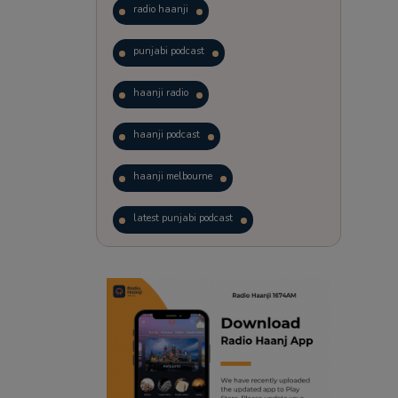
radio haanji
punjabi podcast
haanji radio
haanji podcast
haanji melbourne
latest punjabi podcast
podcast
laughter therapy
trending punjabi podcast
ranjodh singh
punjabi podcast australia