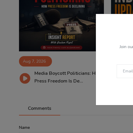
Join ou
Aug 7, 2026
Aug 7, 2
Media Boycott Politicians: How
07
Press Freedom Is De...
SG
Comments
Name