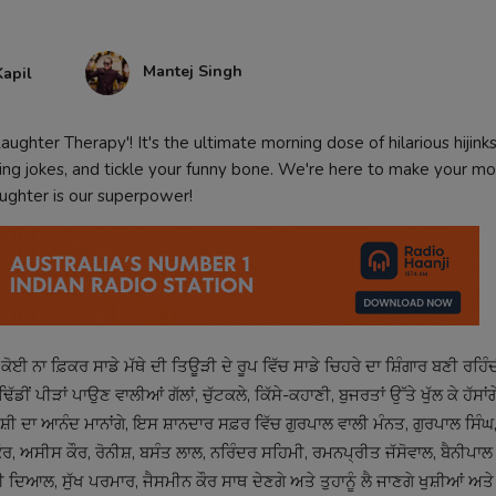
Mantej Singh
apil
aughter Therapy'! It's the ultimate morning dose of hilarious hijink
tting jokes, and tickle your funny bone. We're here to make your mo
ughter is our superpower!
ਕੋਈ ਨਾ ਫ਼ਿਕਰ ਸਾਡੇ ਮੱਥੇ ਦੀ ਤਿਊੜੀ ਦੇ ਰੂਪ ਵਿੱਚ ਸਾਡੇ ਚਿਹਰੇ ਦਾ ਸ਼ਿੰਗਾਰ ਬਣੀ ਰਹਿੰਦ
ਡੀਂ ਪੀੜਾਂ ਪਾਉਣ ਵਾਲੀਆਂ ਗੱਲਾਂ, ਚੁੱਟਕਲੇ, ਕਿੱਸੇ-ਕਹਾਣੀ, ਬੁਜਰਤਾਂ ਉੱਤੇ ਖੁੱਲ ਕੇ ਹੱਸਾਂਗੇ
 ਕੇ ਖੁਸ਼ੀ ਦਾ ਆਨੰਦ ਮਾਨਾਂਗੇ, ਇਸ ਸ਼ਾਨਦਾਰ ਸਫ਼ਰ ਵਿੱਚ ਗੁਰਪਾਲ ਵਾਲੀ ਮੰਨਤ, ਗੁਰਪਾਲ ਸਿ
 ਅਸੀਸ ਕੌਰ, ਰੋਨੀਸ਼, ਬਸੰਤ ਲਾਲ, ਨਰਿੰਦਰ ਸਹਿਮੀ, ਰਮਨਪ੍ਰੀਤ ਜੱਸੋਵਾਲ, ਬੈਨੀਪਾਲ 
 ਦਿਆਲ, ਸੁੱਖ ਪਰਮਾਰ, ਜੈਸਮੀਨ ਕੌਰ ਸਾਥ ਦੇਣਗੇ ਅਤੇ ਤੁਹਾਨੂੰ ਲੈ ਜਾਣਗੇ ਖੁਸ਼ੀਆਂ ਅਤੇ