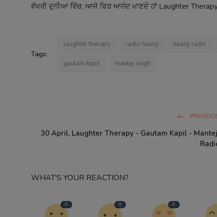
ਵੱਖਰੀ ਦੁਨੀਆ ਵਿੱਚ, ਆਜੋ ਫਿਰ ਆਨੰਦ ਮਾਣਦੇ ਹਾਂ Laughter Therapy
laughter therapy
radio haanji
haanji radio
Tags:
gautam kapil
mantej singh
PREVIOUS
30 April, Laughter Therapy - Gautam Kapil - Mantej
Radi
WHAT'S YOUR REACTION?
0
0
0