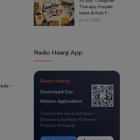
30 July - Laughter
Therapy, Punjabi
Jokes & Kids F...
Jul 30, 2026
Radio Haanji App
Radio Haanji
medy -
Download Our
Mobile Application.
Tired of the same old tunes?
Discover Live Radio & Diverse
Podcast on Haanji!