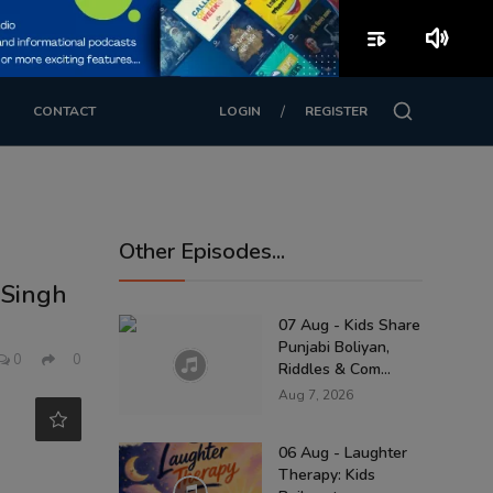
playlist_play
volume_up
/
CONTACT
LOGIN
REGISTER
Other Episodes...
 Singh
07 Aug - Kids Share
Punjabi Boliyan,
0
0
Riddles & Com...
Aug 7, 2026
06 Aug - Laughter
Therapy: Kids