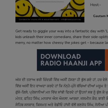
Host:-
Contact
Gautam K
Get ready to giggle your way into a fantastic day with 'L
kids unleash their inner comedians, share their side-spli
merry, no matter how cheesy the jokes get – because la
ਅੱਜ ਦੀ ਤਣਾਅ ਭਰੀ ਜ਼ਿੰਦਗੀ ਵਿੱਚ ਅਸੀਂ ਹੱਸਣਾ ਹੀ ਭੁੱਲ ਗਏ ਹਾਂ, ਹਰ ਵੇਲੇ 
ਵਿੱਚ ਅਸੀਂ ਇਹ ਵਾਅਦਾ ਕਰਦੇ ਹਾਂ ਕਿ ਨੰਨ੍ਹੇ-ਮੁੰਨੇ ਬੱਚਿਆਂ ਦੀਆਂ ਮਸੂਮ ਤੇ ਢਿੱ
ਗੁੱਸੇ-ਗਿਲੇ, ਪ੍ਰੇਸ਼ਾਨੀਆਂ ਮਨ ਵਿੱਚ ਸਾਂਭੀ ਫਿਰਦੇ ਹਾਂ ਉਹਨਾਂ ਸਭ ਨੂੰ ਭੁੱਲ
ਮੰਨਤ, ਫਤਿਹ ਸਿੰਘ, ਮਨਰਾਜ ਐਸ ਔਜਲਾ, ਆਰਜ਼ਾ, ਜਸਮੀਨ ਕੌਰ, ਬਾਣੀ ਕੌਰ,
ਸੇਹਿਬ ਸਨਵਾਰ, ਕਿਸਮਤ ਅਤੇ ਰੇਡੀਓ ਹਾਂਜੀ ਵੱਲੋਂ ਰਣਜੋਧ ਸਿੰਘ, ਨੋਨੀਆ ਪੀ