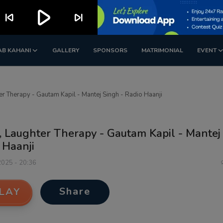
play_arrow
skip_previous
skip_next
AB KAHANI
GALLERY
SPONSORS
MATRIMONIAL
EVENT
r Therapy - Gautam Kapil - Mantej Singh - Radio Haanji
, Laughter Therapy - Gautam Kapil - Mantej
 Haanji
2025 - 20:36
Share
LAY