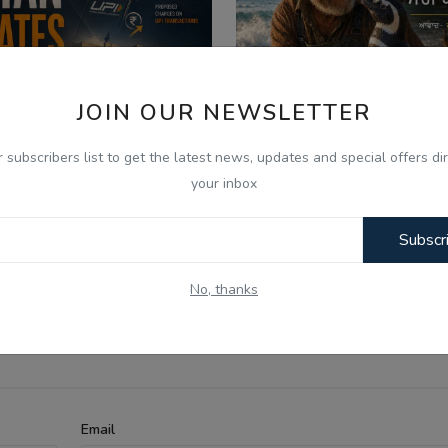
JOIN OUR NEWSLETTER
r subscribers list to get the latest news, updates and special offers dir
your inbox
026
Aug 7, 2026
Subscr
 Aug - Indian Updates -
ਪੈਂਗੁਇਨ ਡਿਨਡਿਮ ਦੀ ਸੱਚੀ 
PC Gurbani Telecast Di...
Punjabi Audio Kahan..
No, thanks
Email