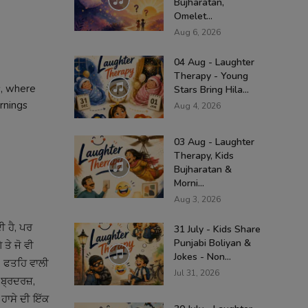
Bujharatan,
Omelet...
Aug 6, 2026
04 Aug - Laughter
Therapy - Young
s, where
Stars Bring Hila...
rnings
Aug 4, 2026
03 Aug - Laughter
Therapy, Kids
Bujharatan &
Morni...
Aug 3, 2026
ੀ ਹੈ, ਪਰ
31 July - Kids Share
Punjabi Boliyan &
 ਤੇ ਜੋ ਵੀ
Jokes - Non...
ੰਘ, ਫਤਹਿ ਵਾਲੀ
Jul 31, 2026
ਬ੍ਰਦਰਜ਼,
 ਹਾਸੇ ਦੀ ਇੱਕ