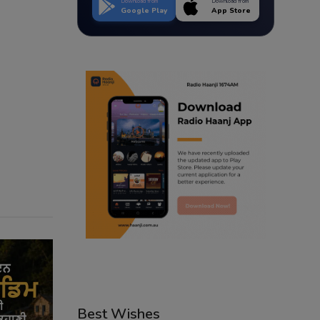
Download from
Download from
Google Play
App Store
Best Wishes