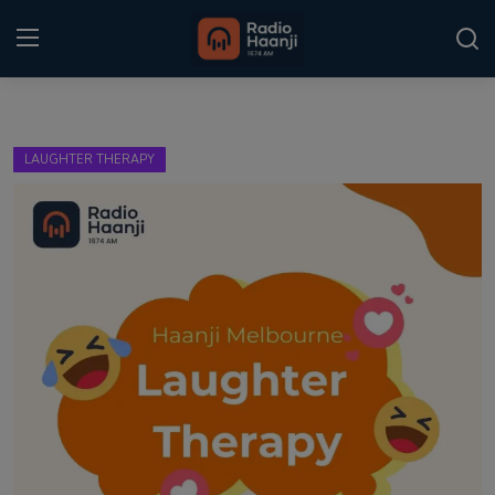
Login
Register
LAUGHTER THERAPY
Home
Punjabi Podcast
Kitaab Kahani
Gallery
Sponsors
Matrimonial
Event