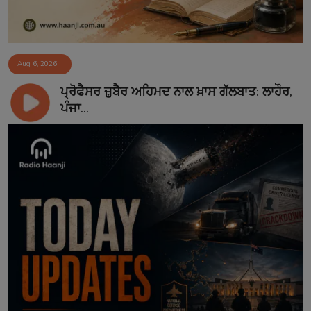
Aug 6, 2026
ਪ੍ਰੋਫੈਸਰ ਜ਼ੁਬੈਰ ਅਹਿਮਦ ਨਾਲ ਖ਼ਾਸ ਗੱਲਬਾਤ: ਲਾਹੌਰ,
ਪੰਜਾ...