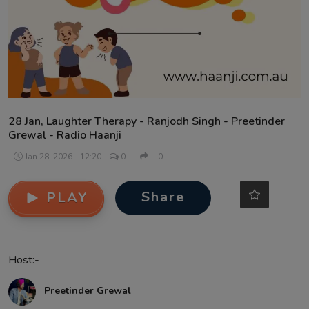
Contact
28 Jan, Laughter Therapy - Ranjodh Singh - Preetinder
Grewal - Radio Haanji
Jan 28, 2026 - 12:20
0
0
Share
PLAY
Host:-
Preetinder Grewal