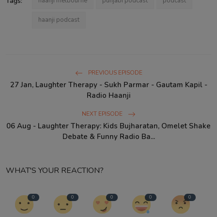
Tags:
haanji melbourne
punjabi podcast
podcast
haanji podcast
PREVIOUS EPISODE
27 Jan, Laughter Therapy - Sukh Parmar - Gautam Kapil -
Radio Haanji
NEXT EPISODE
06 Aug - Laughter Therapy: Kids Bujharatan, Omelet Shake
Debate & Funny Radio Ba...
WHAT'S YOUR REACTION?
0
0
0
0
0