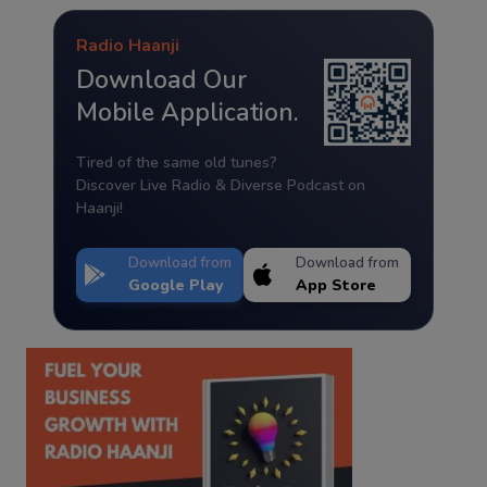
Radio Haanji
Download Our
Mobile Application.
Tired of the same old tunes?
Discover Live Radio & Diverse Podcast on
Haanji!
Download from
Download from
Google Play
App Store