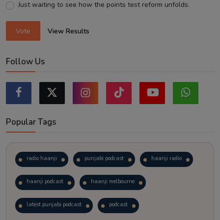
Just waiting to see how the points test reform unfolds.
Vote
View Results
Follow Us
Popular Tags
radio haanji
punjabi podcast
haanji radio
haanji podcast
haanji melbourne
latest punjabi podcast
podcast