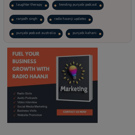
laughter therapy
trending punjabi podcast
ranjodh singh
radio haanji updates
punjabi podcast australia
punjabi kahani
kitaab kahani
punjabi story