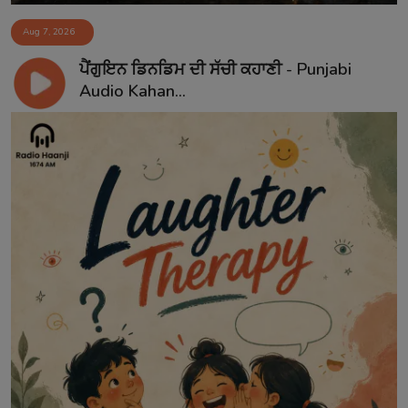
Aug 7, 2026
ਪੈਂਗੁਇਨ ਡਿਨਡਿਮ ਦੀ ਸੱਚੀ ਕਹਾਣੀ - Punjabi
Audio Kahan...