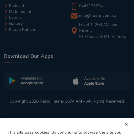
Podcast
0447171674
Matrimonial
info@haanji.com.au
Events
Gallery
Level 1, 203, William
Kitaab Kahani
Street,
St Albans, 3021, Victoria
Download Our Apps
Copyright 2026 Radio Haanji 1674 AM - All Rights Reserved.
This site uses cookies. By continuing to browse the site you