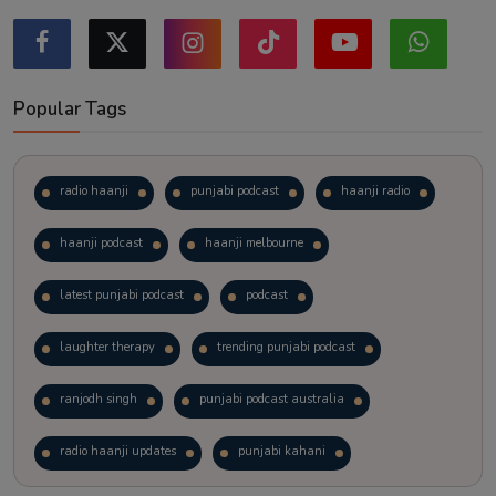
Popular Tags
radio haanji
punjabi podcast
haanji radio
haanji podcast
haanji melbourne
latest punjabi podcast
podcast
laughter therapy
trending punjabi podcast
ranjodh singh
punjabi podcast australia
radio haanji updates
punjabi kahani