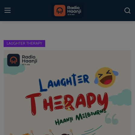
Login
Register
LAUGHTER THERAPY
Home
Punjabi Podcast
Kitaab Kahani
Gallery
Sponsors
Matrimonial
Event