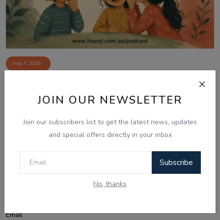
Aug 7, 2026
07 Aug - Kids Share Punjabi Boliyan,
Riddles & Com...
JOIN OUR NEWSLETTER
Join our subscribers list to get the latest news, updates
and special offers directly in your inbox
Comments
Subscribe
Name
No, thanks
Email