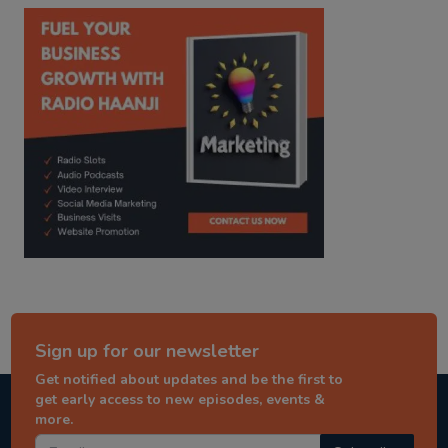
kitaab kahani
punjabi story
Sign up for our newsletter
Get notified about updates and be the first to
get early access to new episodes, events &
more.