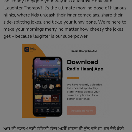
Get ready to giggle your way into a fantastic day with
'Laughter Therapy'! It's the ultimate morning dose of hilarious
hijinks, where kids unleash their inner comedians, share their
side-splitting jokes, and tickle your funny bone. We're here to
make your mornings merry, no matter how cheesy the jokes
get – because laughter is our superpower!
ਅੱਜ ਦੀ ਤਣਾਅ ਭਰੀ ਜ਼ਿੰਦਗੀ ਵਿੱਚ ਅਸੀਂ ਹੱਸਣਾ ਹੀ ਭੁੱਲ ਗਏ ਹਾਂ, ਹਰ ਵੇਲੇ ਕੋਈ