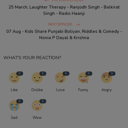
25 March, Laughter Therapy - Ranjodh Singh - Balkirat
Singh - Radio Haanji
NEXT EPISODE
07 Aug - Kids Share Punjabi Boliyan, Riddles & Comedy -
Nonia P Dayal & Krishna
WHAT'S YOUR REACTION?
0
0
0
0
0
Like
Dislike
Love
Funny
Angry
0
0
Sad
Wow