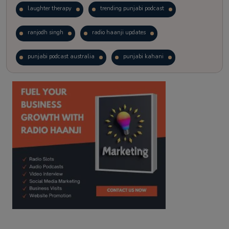
laughter therapy
trending punjabi podcast
ranjodh singh
radio haanji updates
punjabi podcast australia
punjabi kahani
kitaab kahani
punjabi story