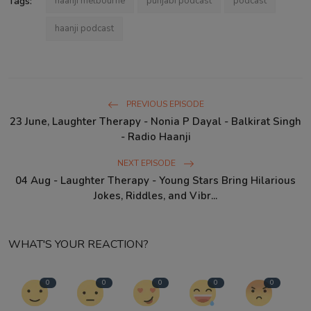
Tags:
haanji melbourne
punjabi podcast
podcast
haanji podcast
PREVIOUS EPISODE
23 June, Laughter Therapy - Nonia P Dayal - Balkirat Singh
- Radio Haanji
NEXT EPISODE
04 Aug - Laughter Therapy - Young Stars Bring Hilarious
Jokes, Riddles, and Vibr...
WHAT'S YOUR REACTION?
0
0
0
0
0