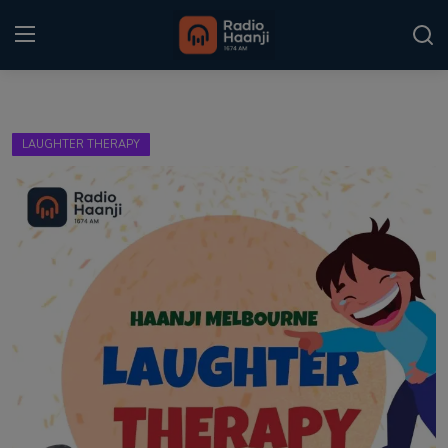
Login
Register
LAUGHTER THERAPY
Home
Punjabi Podcast
Kitaab Kahani
Gallery
Sponsors
Matrimonial
Event