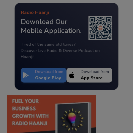
Radio Haanji
Download Our
Mobile Application.
Tired of the same old tunes?
Discover Live Radio & Diverse Podcast on
Haanji!
Download from
Download from
Google Play
App Store