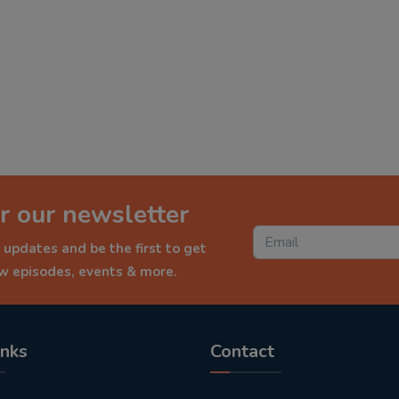
r our newsletter
 updates and be the first to get
ew episodes, events & more.
inks
Contact