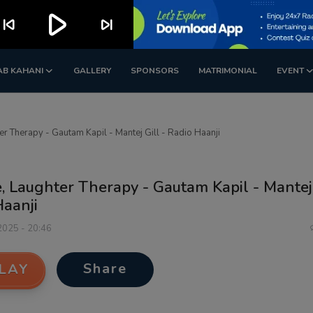
play_arrow
kip_previous
skip_next
AB KAHANI
GALLERY
SPONSORS
MATRIMONIAL
EVENT
er Therapy - Gautam Kapil - Mantej Gill - Radio Haanji
, Laughter Therapy - Gautam Kapil - Mantej 
Haanji
 2025 - 20:46
Share
LAY