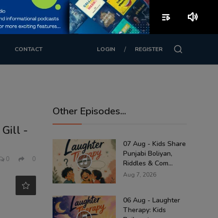
playlist_play
volume_up
/
CONTACT
LOGIN
REGISTER
Other Episodes...
Gill -
07 Aug - Kids Share
Punjabi Boliyan,
0
0
Riddles & Com...
Aug 7, 2026
06 Aug - Laughter
Therapy: Kids