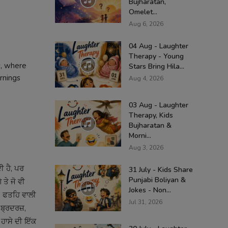
Bujharatan,
Omelet...
Aug 6, 2026
04 Aug - Laughter
Therapy - Young
s, where
Stars Bring Hila...
rnings
Aug 4, 2026
03 Aug - Laughter
Therapy, Kids
Bujharatan &
Morni...
Aug 3, 2026
ੀ ਹੈ, ਪਰ
31 July - Kids Share
Punjabi Boliyan &
 ਤੇ ਜੋ ਵੀ
Jokes - Non...
ੰਘ, ਫਤਹਿ ਵਾਲੀ
Jul 31, 2026
ਬ੍ਰਦਰਜ਼,
 ਹਾਸੇ ਦੀ ਇੱਕ