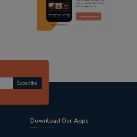
radio haanji updates
punjabi kahani
kitaab kahani
punjabi story
Subscribe
Download Our Apps