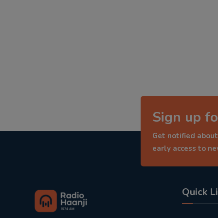
Sign up fo
Get notified about
early access to n
Quick L