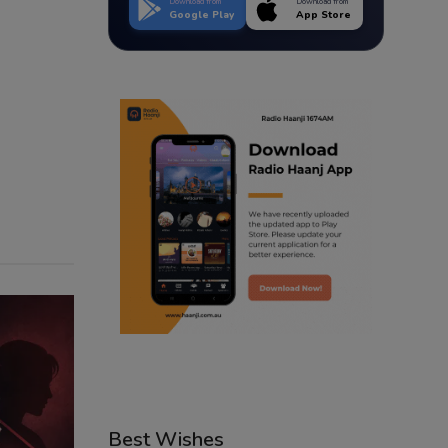
Download from
Download from
Google Play
App Store
Best Wishes