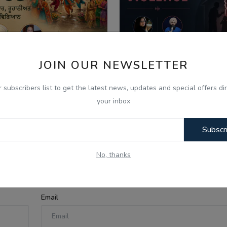
JOIN OUR NEWSLETTER
026
Aug 8, 2026
r subscribers list to get the latest news, updates and special offers dir
your inbox
ਣ ਦੇ ਮਹੀਨੇ ਦੀ ਮਹੱਤਤਾ ਅਤੇ
What Is Domestic Vi
ਿਆਚਾਰਕ ਰਵਾਇਤਾਂ - Ik...
Identifying the Warnin
Subscr
No, thanks
Email