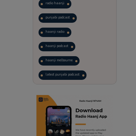
radio haanji
punjabi podcast
haanji radio
haanji podcast
haanji melbourne
latest punjabi podcast
podcast
laughter therapy
trending punjabi podcast
ranjodh singh
punjabi podcast australia