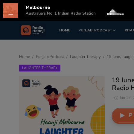
Melbourne
s
Australia's No. 1 Indian Radio Station
HOME
PUNJABI PODCAST
KITA
Login
Register
Home
Home
Punjabi Podcast
Laughter Therapy
19 June, Laught
Punjabi Podcast
LAUGHTER THERAPY
Kitaab Kahani
19 June
Radio 
Gallery
Jun 19,
Sponsors
P
Matrimonial
Event