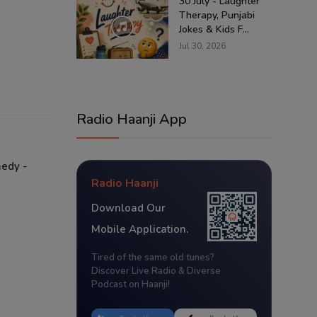
30 July - Laughter
Therapy, Punjabi
Jokes & Kids F...
Jul 30, 2026
Radio Haanji App
medy -
Radio Haanji
Download Our
Mobile Application.
Tired of the same old tunes?
Discover Live Radio & Diverse
Podcast on Haanji!