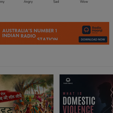
nny
Angry
Sad
Wow