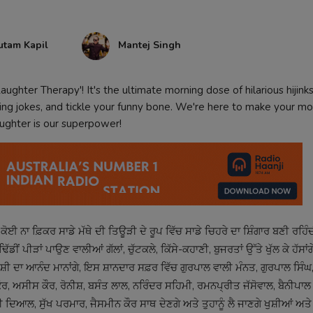
utam Kapil
Mantej Singh
aughter Therapy'! It's the ultimate morning dose of hilarious hijink
tting jokes, and tickle your funny bone. We're here to make your mo
ughter is our superpower!
ਕੋਈ ਨਾ ਫ਼ਿਕਰ ਸਾਡੇ ਮੱਥੇ ਦੀ ਤਿਊੜੀ ਦੇ ਰੂਪ ਵਿੱਚ ਸਾਡੇ ਚਿਹਰੇ ਦਾ ਸ਼ਿੰਗਾਰ ਬਣੀ ਰਹਿੰਦ
ਡੀਂ ਪੀੜਾਂ ਪਾਉਣ ਵਾਲੀਆਂ ਗੱਲਾਂ, ਚੁੱਟਕਲੇ, ਕਿੱਸੇ-ਕਹਾਣੀ, ਬੁਜਰਤਾਂ ਉੱਤੇ ਖੁੱਲ ਕੇ ਹੱਸਾਂਗੇ
 ਕੇ ਖੁਸ਼ੀ ਦਾ ਆਨੰਦ ਮਾਨਾਂਗੇ, ਇਸ ਸ਼ਾਨਦਾਰ ਸਫ਼ਰ ਵਿੱਚ ਗੁਰਪਾਲ ਵਾਲੀ ਮੰਨਤ, ਗੁਰਪਾਲ ਸਿ
 ਅਸੀਸ ਕੌਰ, ਰੋਨੀਸ਼, ਬਸੰਤ ਲਾਲ, ਨਰਿੰਦਰ ਸਹਿਮੀ, ਰਮਨਪ੍ਰੀਤ ਜੱਸੋਵਾਲ, ਬੈਨੀਪਾਲ 
 ਦਿਆਲ, ਸੁੱਖ ਪਰਮਾਰ, ਜੈਸਮੀਨ ਕੌਰ ਸਾਥ ਦੇਣਗੇ ਅਤੇ ਤੁਹਾਨੂੰ ਲੈ ਜਾਣਗੇ ਖੁਸ਼ੀਆਂ ਅਤੇ