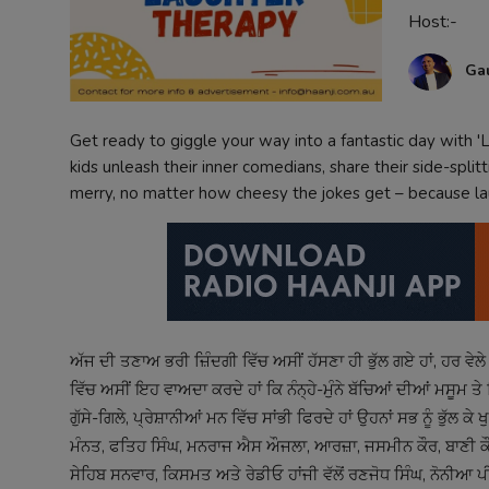
Host:-
Contact
Ga
Get ready to giggle your way into a fantastic day with 'L
kids unleash their inner comedians, share their side-spli
merry, no matter how cheesy the jokes get – because la
ਅੱਜ ਦੀ ਤਣਾਅ ਭਰੀ ਜ਼ਿੰਦਗੀ ਵਿੱਚ ਅਸੀਂ ਹੱਸਣਾ ਹੀ ਭੁੱਲ ਗਏ ਹਾਂ, ਹਰ ਵੇਲੇ 
ਵਿੱਚ ਅਸੀਂ ਇਹ ਵਾਅਦਾ ਕਰਦੇ ਹਾਂ ਕਿ ਨੰਨ੍ਹੇ-ਮੁੰਨੇ ਬੱਚਿਆਂ ਦੀਆਂ ਮਸੂਮ ਤੇ ਢਿੱ
ਗੁੱਸੇ-ਗਿਲੇ, ਪ੍ਰੇਸ਼ਾਨੀਆਂ ਮਨ ਵਿੱਚ ਸਾਂਭੀ ਫਿਰਦੇ ਹਾਂ ਉਹਨਾਂ ਸਭ ਨੂੰ ਭੁੱਲ
ਮੰਨਤ, ਫਤਿਹ ਸਿੰਘ, ਮਨਰਾਜ ਐਸ ਔਜਲਾ, ਆਰਜ਼ਾ, ਜਸਮੀਨ ਕੌਰ, ਬਾਣੀ ਕੌਰ,
ਸੇਹਿਬ ਸਨਵਾਰ, ਕਿਸਮਤ ਅਤੇ ਰੇਡੀਓ ਹਾਂਜੀ ਵੱਲੋਂ ਰਣਜੋਧ ਸਿੰਘ, ਨੋਨੀਆ ਪੀ