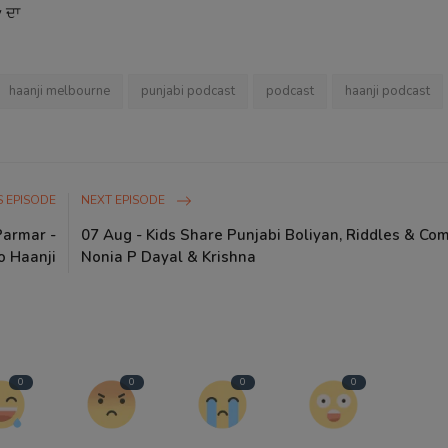
 ਦਾ
haanji melbourne
punjabi podcast
podcast
haanji podcast
 EPISODE
NEXT EPISODE
Parmar -
07 Aug - Kids Share Punjabi Boliyan, Riddles & Co
o Haanji
Nonia P Dayal & Krishna
0
0
0
0