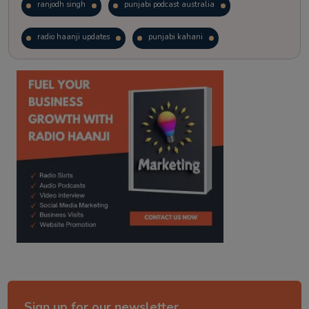
ranjodh singh
punjabi podcast australia
radio haanji updates
punjabi kahani
kitaab kahani
punjabi story
Sign up for our newsletter