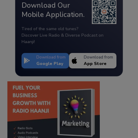
Download Our
Mobile Application.
Tired of the same old tunes?
Discover Live Radio & Diverse Podcast on
Haanji!
Download from
Download from
Google Play
App Store