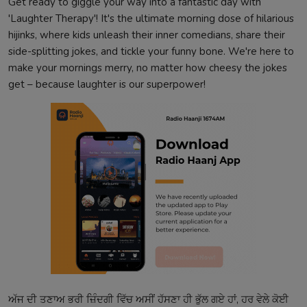
Get ready to giggle your way into a fantastic day with
'Laughter Therapy'! It's the ultimate morning dose of hilarious
hijinks, where kids unleash their inner comedians, share their
side-splitting jokes, and tickle your funny bone. We're here to
make your mornings merry, no matter how cheesy the jokes
get – because laughter is our superpower!
ਅੱਜ ਦੀ ਤਣਾਅ ਭਰੀ ਜ਼ਿੰਦਗੀ ਵਿੱਚ ਅਸੀਂ ਹੱਸਣਾ ਹੀ ਭੁੱਲ ਗਏ ਹਾਂ, ਹਰ ਵੇਲੇ ਕੋਈ