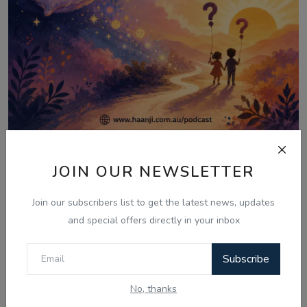
Aug 6, 2026
JOIN OUR NEWSLETTER
06 Aug - Laughter Therapy: Kids
Bujharatan, Omelet...
Join our subscribers list to get the latest news, updates
and special offers directly in your inbox
Subscribe
Comments
No, thanks
Name