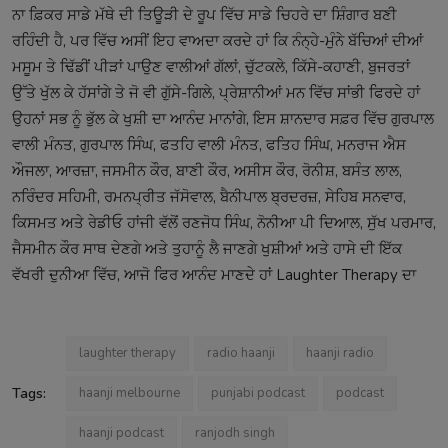
ਨਾ ਫ਼ਿਕਰ ਸਾਡੇ ਮੱਥੇ ਦੀ ਤਿਊੜੀ ਦੇ ਰੂਪ ਵਿੱਚ ਸਾਡੇ ਚਿਹਰੇ ਦਾ ਸ਼ਿੰਗਾਰ ਬਣੀ
ਰਹਿੰਦੀ ਹੈ, ਪਰ ਵਿੱਚ ਅਸੀਂ ਇਹ ਵਾਅਦਾ ਕਰਦੇ ਹਾਂ ਕਿ ਨੰਨ੍ਹੇ-ਮੁੰਨੇ ਬੱਚਿਆਂ ਦੀਆਂ
ਮਸੂਮ ਤੇ ਢਿੱਡੀਂ ਪੀੜਾਂ ਪਾਉਣ ਵਾਲੀਆਂ ਗੱਲਾਂ, ਚੁੱਟਕਲੇ, ਕਿੱਸੇ-ਕਹਾਣੀ, ਬੁਜਰਤਾਂ
ਉੱਤੇ ਖੁੱਲ ਕੇ ਹੱਸਾਂਗੇ ਤੇ ਜੋ ਵੀ ਗੁੱਸੇ-ਗਿਲੇ, ਪ੍ਰੇਸ਼ਾਨੀਆਂ ਮਨ ਵਿੱਚ ਸਾਂਭੀ ਫਿਰਦੇ ਹਾਂ
ਉਹਨਾਂ ਸਭ ਨੂੰ ਭੁੱਲ ਕੇ ਖੁਸ਼ੀ ਦਾ ਆਨੰਦ ਮਾਨਾਂਗੇ, ਇਸ ਸ਼ਾਨਦਾਰ ਸਫ਼ਰ ਵਿੱਚ ਗੁਰਪਾਲ
ਵਾਲੀ ਮੰਨਤ, ਗੁਰਪਾਲ ਸਿੰਘ, ਫਤਹਿ ਵਾਲੀ ਮੰਨਤ, ਫਤਿਹ ਸਿੰਘ, ਮਨਰਾਜ ਐਸ
ਔਜਲਾ, ਆਰਜ਼ਾ, ਜਸਮੀਨ ਕੌਰ, ਬਾਣੀ ਕੌਰ, ਅਸੀਸ ਕੌਰ, ਰੋਨੀਸ਼, ਬਸੰਤ ਲਾਲ,
ਨਰਿੰਦਰ ਸਹਿਮੀ, ਰਮਨਪ੍ਰੀਤ ਜੱਸੋਵਾਲ, ਬੈਨੀਪਾਲ ਬ੍ਰਦਰਜ਼, ਸੇਹਿਬ ਸਨਵਾਰ,
ਕਿਸਮਤ ਅਤੇ ਰੇਡੀਓ ਹਾਂਜੀ ਵੱਲੋਂ ਰਣਜੋਧ ਸਿੰਘ, ਨੋਨੀਆ ਪੀ ਦਿਆਲ, ਸੁੱਖ ਪਰਮਾਰ,
ਜੈਸਮੀਨ ਕੌਰ ਸਾਥ ਦੇਣਗੇ ਅਤੇ ਤੁਹਾਨੂੰ ਲੈ ਜਾਣਗੇ ਖੁਸ਼ੀਆਂ ਅਤੇ ਹਾਸੇ ਦੀ ਇੱਕ
ਵੱਖਰੀ ਦੁਨੀਆ ਵਿੱਚ, ਆਜੋ ਫਿਰ ਆਨੰਦ ਮਾਣਦੇ ਹਾਂ Laughter Therapy ਦਾ
laughter therapy
radio haanji
haanji radio
Tags:
haanji melbourne
punjabi podcast
podcast
haanji podcast
ranjodh singh