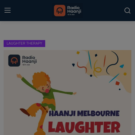
Login
Register
LAUGHTER THERAPY
Home
Punjabi Podcast
Kitaab Kahani
Gallery
Sponsors
Matrimonial
Event