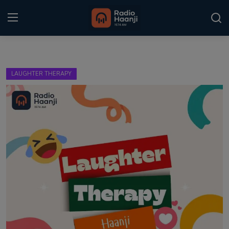
Login
Register
LAUGHTER THERAPY
Home
Punjabi Podcast
Kitaab Kahani
Gallery
Sponsors
Matrimonial
Event