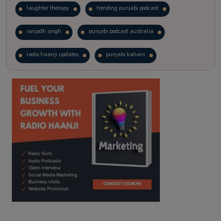
laughter therapy
trending punjabi podcast
ranjodh singh
punjabi podcast australia
radio haanji updates
punjabi kahani
kitaab kahani
punjabi story