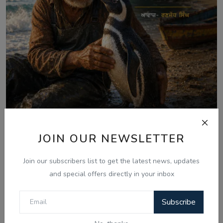
JOIN OUR NEWSLETTER
Aug 7, 2026
ਪੈਂਗੁਇਨ ਡਿਨਡਿਮ ਦੀ ਸੱਚੀ ਕਹਾਣੀ - Punjabi
Join our subscribers list to get the latest news, updates
Audio Kahan...
and special offers directly in your inbox
Subscribe
Comments