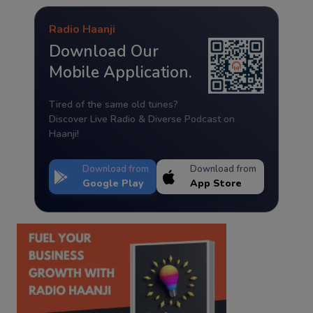
Radio Haanji
Download Our
Mobile Application.
Tired of the same old tunes?
Discover Live Radio & Diverse Podcast on
Haanji!
Download from
Download from
Google Play
App Store