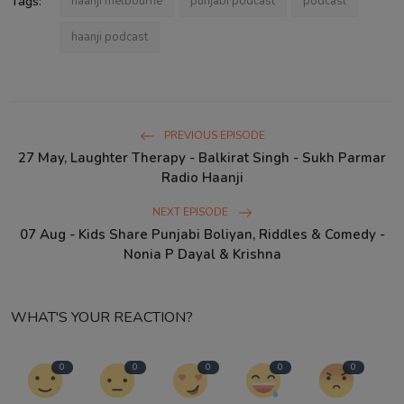
Tags:
haanji melbourne
punjabi podcast
podcast
haanji podcast
PREVIOUS EPISODE
27 May, Laughter Therapy - Balkirat Singh - Sukh Parmar
Radio Haanji
NEXT EPISODE
07 Aug - Kids Share Punjabi Boliyan, Riddles & Comedy -
Nonia P Dayal & Krishna
WHAT'S YOUR REACTION?
0
0
0
0
0