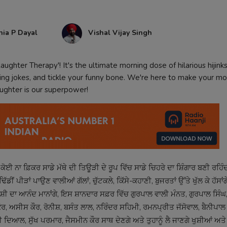
nia P Dayal
Vishal Vijay Singh
aughter Therapy'! It's the ultimate morning dose of hilarious hijink
tting jokes, and tickle your funny bone. We're here to make your mo
ughter is our superpower!
ਕੋਈ ਨਾ ਫ਼ਿਕਰ ਸਾਡੇ ਮੱਥੇ ਦੀ ਤਿਊੜੀ ਦੇ ਰੂਪ ਵਿੱਚ ਸਾਡੇ ਚਿਹਰੇ ਦਾ ਸ਼ਿੰਗਾਰ ਬਣੀ ਰਹਿੰਦ
ਡੀਂ ਪੀੜਾਂ ਪਾਉਣ ਵਾਲੀਆਂ ਗੱਲਾਂ, ਚੁੱਟਕਲੇ, ਕਿੱਸੇ-ਕਹਾਣੀ, ਬੁਜਰਤਾਂ ਉੱਤੇ ਖੁੱਲ ਕੇ ਹੱਸਾਂਗੇ
 ਕੇ ਖੁਸ਼ੀ ਦਾ ਆਨੰਦ ਮਾਨਾਂਗੇ, ਇਸ ਸ਼ਾਨਦਾਰ ਸਫ਼ਰ ਵਿੱਚ ਗੁਰਪਾਲ ਵਾਲੀ ਮੰਨਤ, ਗੁਰਪਾਲ ਸਿ
 ਅਸੀਸ ਕੌਰ, ਰੋਨੀਸ਼, ਬਸੰਤ ਲਾਲ, ਨਰਿੰਦਰ ਸਹਿਮੀ, ਰਮਨਪ੍ਰੀਤ ਜੱਸੋਵਾਲ, ਬੈਨੀਪਾਲ 
 ਦਿਆਲ, ਸੁੱਖ ਪਰਮਾਰ, ਜੈਸਮੀਨ ਕੌਰ ਸਾਥ ਦੇਣਗੇ ਅਤੇ ਤੁਹਾਨੂੰ ਲੈ ਜਾਣਗੇ ਖੁਸ਼ੀਆਂ ਅਤੇ