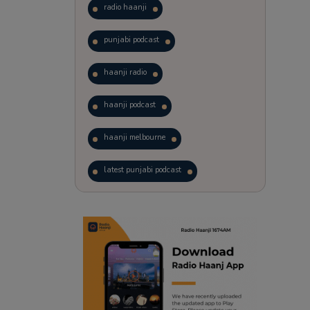
radio haanji
punjabi podcast
haanji radio
haanji podcast
haanji melbourne
latest punjabi podcast
podcast
laughter therapy
trending punjabi podcast
ranjodh singh
punjabi podcast australia