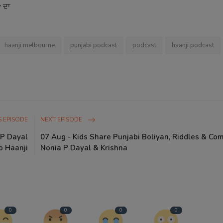
 ਦਾ
haanji melbourne
punjabi podcast
podcast
haanji podcast
 EPISODE
NEXT EPISODE
 P Dayal
07 Aug - Kids Share Punjabi Boliyan, Riddles & Co
o Haanji
Nonia P Dayal & Krishna
0
0
0
0