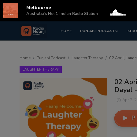
Melbourne
s
Australia's No. 1 Indian Radio Station
HOME
PUNJABI PODCAST
KITA
Login
Register
Home
Home
Punjabi Podcast
Laughter Therapy
02 April, Laugh
Punjabi Podcast
LAUGHTER THERAPY
Kitaab Kahani
02 Apri
Dayal -
Gallery
Apr 2, 
Sponsors
P
Matrimonial
Event