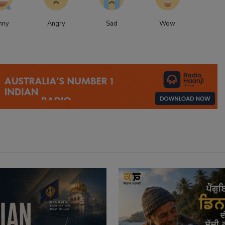
nny
Angry
Sad
Wow