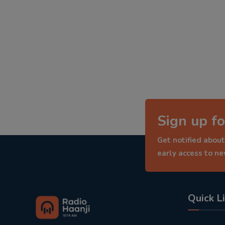
Sign up fo
Get notified about
early access to n
Quick L