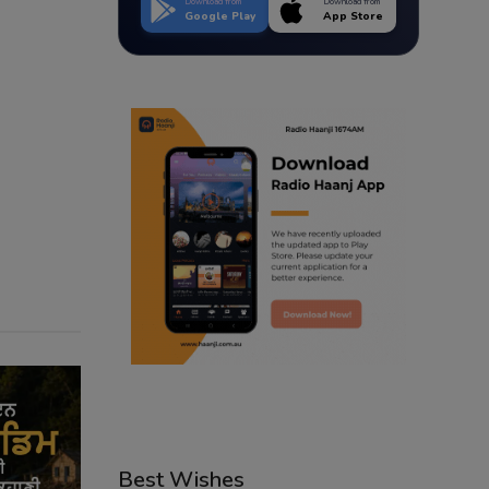
Download from
Download from
Google Play
App Store
Best Wishes