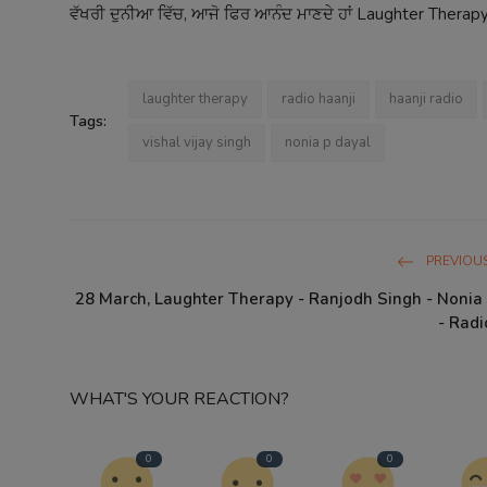
ਵੱਖਰੀ ਦੁਨੀਆ ਵਿੱਚ, ਆਜੋ ਫਿਰ ਆਨੰਦ ਮਾਣਦੇ ਹਾਂ Laughter Therapy
laughter therapy
radio haanji
haanji radio
Tags:
vishal vijay singh
nonia p dayal
PREVIOUS
28 March, Laughter Therapy - Ranjodh Singh - Nonia
- Radi
WHAT'S YOUR REACTION?
0
0
0