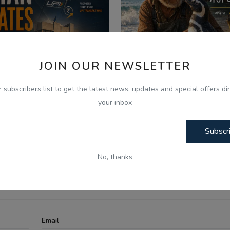
JOIN OUR NEWSLETTER
r subscribers list to get the latest news, updates and special offers dir
your inbox
026
Aug 7, 2026
 Aug - Indian Updates -
ਪੈਂਗੁਇਨ ਡਿਨਡਿਮ ਦੀ ਸੱਚੀ 
Subscr
PC Gurbani Telecast Di...
Punjabi Audio Kahan..
No, thanks
Email