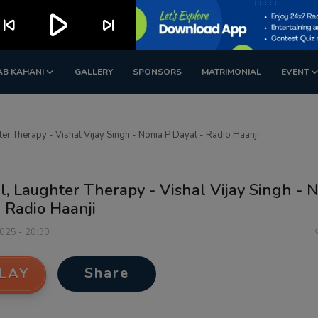
play_arrow
kip_previous
skip_next
AB KAHANI
GALLERY
SPONSORS
MATRIMONIAL
EVENT
ter Therapy - Vishal Vijay Singh - Nonia P Dayal - Radio Haanji
l, Laughter Therapy - Vishal Vijay Singh - 
 Radio Haanji
2025 - 20:30
Share
LAY