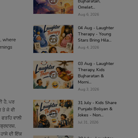
Bujharatan,
Omelet...
Aug 6, 2026
04 Aug - Laughter
Therapy - Young
s, where
Stars Bring Hila...
rnings
Aug 4, 2026
03 Aug - Laughter
Therapy, Kids
Bujharatan &
Morni...
Aug 3, 2026
ੀ ਹੈ, ਪਰ
31 July - Kids Share
Punjabi Boliyan &
 ਤੇ ਜੋ ਵੀ
Jokes - Non...
ੰਘ, ਫਤਹਿ ਵਾਲੀ
Jul 31, 2026
ਬ੍ਰਦਰਜ਼,
 ਹਾਸੇ ਦੀ ਇੱਕ