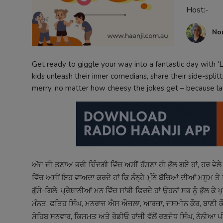
Host:-
Contact
No
Get ready to giggle your way into a fantastic day with 'L
kids unleash their inner comedians, share their side-spli
merry, no matter how cheesy the jokes get – because la
ਅੱਜ ਦੀ ਤਣਾਅ ਭਰੀ ਜ਼ਿੰਦਗੀ ਵਿੱਚ ਅਸੀਂ ਹੱਸਣਾ ਹੀ ਭੁੱਲ ਗਏ ਹਾਂ, ਹਰ ਵੇਲੇ 
ਵਿੱਚ ਅਸੀਂ ਇਹ ਵਾਅਦਾ ਕਰਦੇ ਹਾਂ ਕਿ ਨੰਨ੍ਹੇ-ਮੁੰਨੇ ਬੱਚਿਆਂ ਦੀਆਂ ਮਸੂਮ ਤੇ ਢਿੱ
ਗੁੱਸੇ-ਗਿਲੇ, ਪ੍ਰੇਸ਼ਾਨੀਆਂ ਮਨ ਵਿੱਚ ਸਾਂਭੀ ਫਿਰਦੇ ਹਾਂ ਉਹਨਾਂ ਸਭ ਨੂੰ ਭੁੱਲ
ਮੰਨਤ, ਫਤਿਹ ਸਿੰਘ, ਮਨਰਾਜ ਐਸ ਔਜਲਾ, ਆਰਜ਼ਾ, ਜਸਮੀਨ ਕੌਰ, ਬਾਣੀ ਕੌਰ,
ਸੇਹਿਬ ਸਨਵਾਰ, ਕਿਸਮਤ ਅਤੇ ਰੇਡੀਓ ਹਾਂਜੀ ਵੱਲੋਂ ਰਣਜੋਧ ਸਿੰਘ, ਨੋਨੀਆ ਪੀ