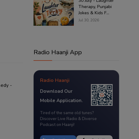
30 July - Laughter
Therapy, Punjabi
Jokes & Kids F...
Jul 30, 2026
Radio Haanji App
Radio Haanji
medy -
Download Our
Mobile Application.
Tired of the same old tunes?
Discover Live Radio & Diverse
Podcast on Haanji!