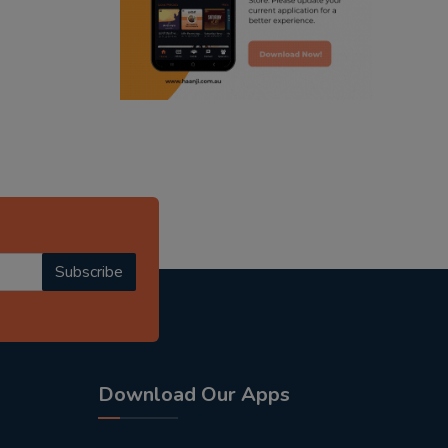
radio haanji updates
punjabi kahani
kitaab kahani
punjabi story
Subscribe
Download Our Apps