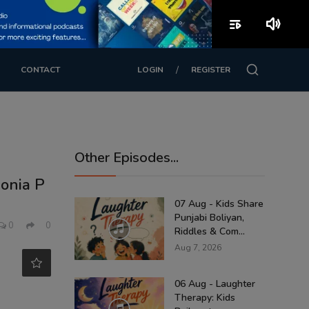
playlist_play
volume_up
/
CONTACT
LOGIN
REGISTER
Other Episodes...
Nonia P
07 Aug - Kids Share
Punjabi Boliyan,
0
0
Riddles & Com...
Aug 7, 2026
06 Aug - Laughter
Therapy: Kids