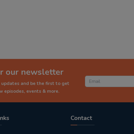
r our newsletter
 updates and be the first to get
ew episodes, events & more.
inks
Contact