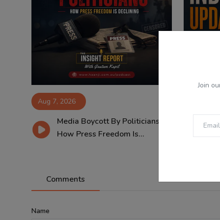
Join ou
Aug 7, 2026
Aug 7, 2
Media Boycott By Politicians:
07
How Press Freedom Is...
SG
Comments
Name