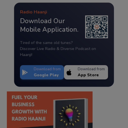
Radio Haanji
Download Our
Mobile Application.
Tired of the same old tunes?
Discover Live Radio & Diverse Podcast on
Haanji!
Download from
Download from
Google Play
App Store