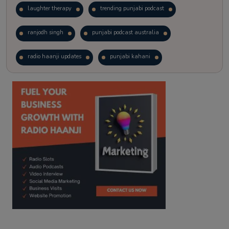
laughter therapy
trending punjabi podcast
ranjodh singh
punjabi podcast australia
radio haanji updates
punjabi kahani
kitaab kahani
punjabi story