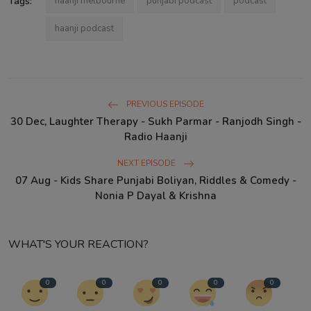
Tags:
haanji melbourne
punjabi podcast
podcast
haanji podcast
PREVIOUS EPISODE
30 Dec, Laughter Therapy - Sukh Parmar - Ranjodh Singh -
Radio Haanji
NEXT EPISODE
07 Aug - Kids Share Punjabi Boliyan, Riddles & Comedy -
Nonia P Dayal & Krishna
WHAT'S YOUR REACTION?
0
0
0
0
0