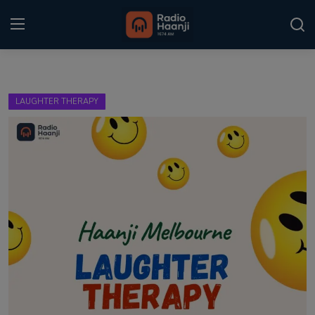
Login
Register
LAUGHTER THERAPY
Home
Punjabi Podcast
Kitaab Kahani
Gallery
Sponsors
Matrimonial
Event