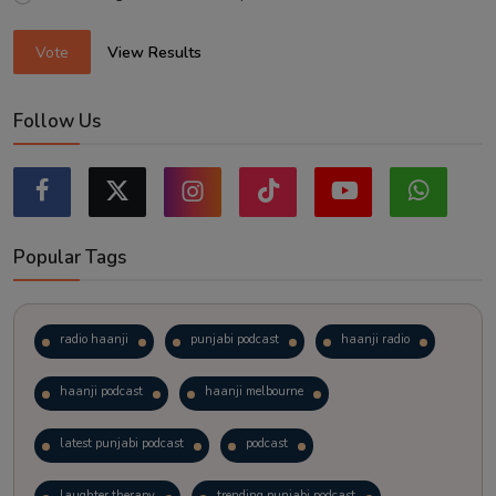
Vote
View Results
Follow Us
Popular Tags
radio haanji
punjabi podcast
haanji radio
haanji podcast
haanji melbourne
latest punjabi podcast
podcast
laughter therapy
trending punjabi podcast