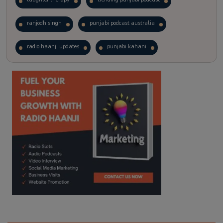
ranjodh singh
punjabi podcast australia
radio haanji updates
punjabi kahani
kitaab kahani
punjabi story