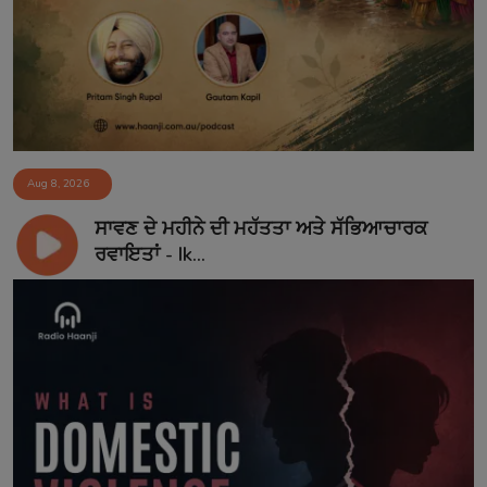
Aug 8, 2026
ਸਾਵਣ ਦੇ ਮਹੀਨੇ ਦੀ ਮਹੱਤਤਾ ਅਤੇ ਸੱਭਿਆਚਾਰਕ
ਰਵਾਇਤਾਂ - Ik...