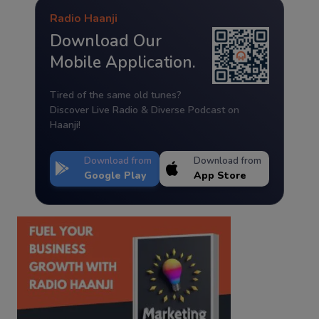
Radio Haanji
Download Our
Mobile Application.
Tired of the same old tunes?
Discover Live Radio & Diverse Podcast on
Haanji!
Download from
Download from
Google Play
App Store