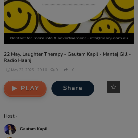
Contact
22 May, Laughter Therapy - Gautam Kapil - Mantej Gill -
Radio Haanji
May 22, 2025 - 20:16
0
0
Share
PLAY
Host:-
Gautam Kapil