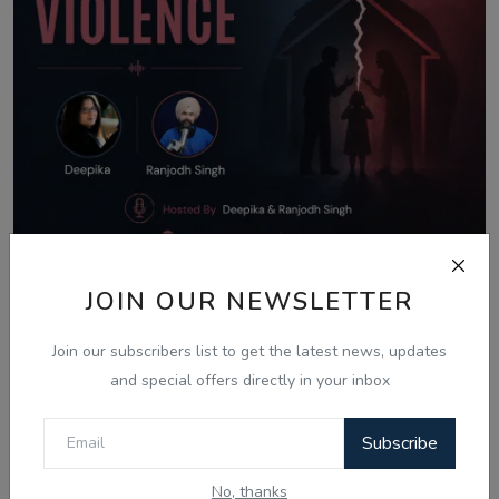
JOIN OUR NEWSLETTER
Aug 8, 2026
What Is Domestic Violence? Identifying
Join our subscribers list to get the latest news, updates
the Warning...
and special offers directly in your inbox
Subscribe
Comments
No, thanks