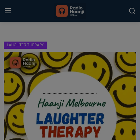
Login
Register
LAUGHTER THERAPY
Home
Punjabi Podcast
Kitaab Kahani
Gallery
Sponsors
Matrimonial
Event