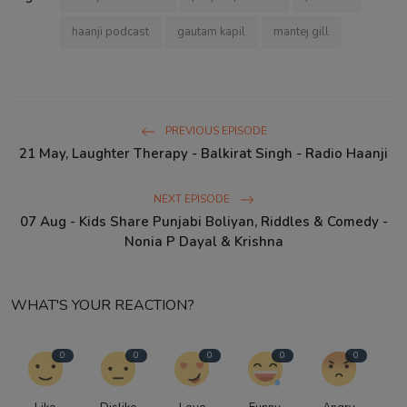
haanji podcast
gautam kapil
mantej gill
PREVIOUS EPISODE
21 May, Laughter Therapy - Balkirat Singh - Radio Haanji
NEXT EPISODE
07 Aug - Kids Share Punjabi Boliyan, Riddles & Comedy -
Nonia P Dayal & Krishna
WHAT'S YOUR REACTION?
0
0
0
0
0