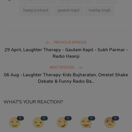
haanji podcast
gautam kapil
mantej singh
PREVIOUS EPISODE
29 April, Laughter Therapy - Gautam Kapil - Sukh Parmar -
Radio Haanji
NEXT EPISODE
06 Aug - Laughter Therapy: Kids Bujharatan, Omelet Shake
Debate & Funny Radio Ba...
WHAT'S YOUR REACTION?
0
0
0
0
0