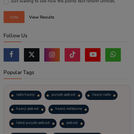
Just waiting to see how the points test reform unfolds.
Vote
View Results
Follow Us
Popular Tags
radio haanji
punjabi podcast
haanji radio
haanji podcast
haanji melbourne
latest punjabi podcast
podcast