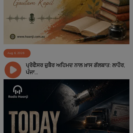
Aug 6, 2026
ਪ੍ਰੋਫੈਸਰ ਜ਼ੁਬੈਰ ਅਹਿਮਦ ਨਾਲ ਖ਼ਾਸ ਗੱਲਬਾਤ: ਲਾਹੌਰ,
ਪੰਜਾ...