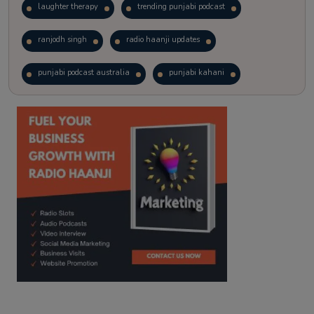
laughter therapy
trending punjabi podcast
ranjodh singh
radio haanji updates
punjabi podcast australia
punjabi kahani
kitaab kahani
punjabi story