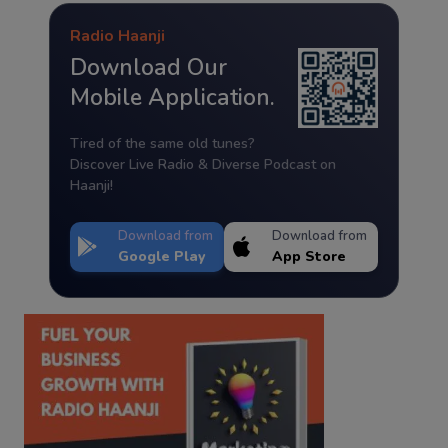
Radio Haanji
Download Our
Mobile Application.
Tired of the same old tunes?
Discover Live Radio & Diverse Podcast on
Haanji!
Download from
Download from
Google Play
App Store