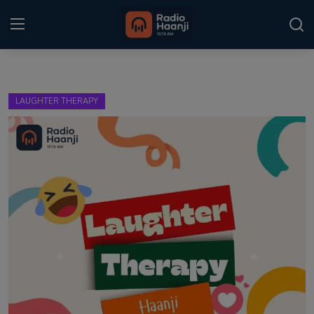
Login
Register
LAUGHTER THERAPY
Home
Punjabi Podcast
Kitaab Kahani
Gallery
Sponsors
Matrimonial
Event