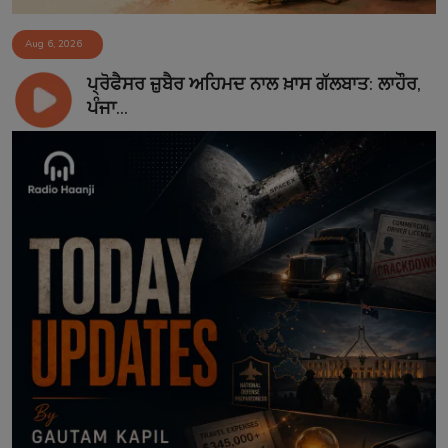
Aug 6, 2026
ਪ੍ਰੋਫੈਸਰ ਜ਼ੁਬੈਰ ਅਹਿਮਦ ਨਾਲ ਖ਼ਾਸ ਗੱਲਬਾਤ: ਲਾਹੌਰ,
ਪੰਜਾ...