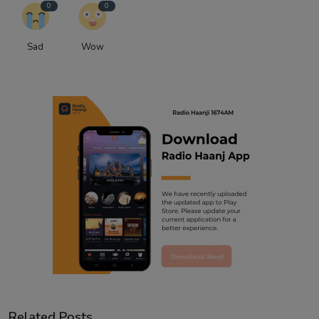
0
0
Sad
Wow
Related Posts