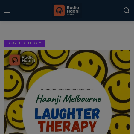
Login
Register
LAUGHTER THERAPY
Home
Punjabi Podcast
Kitaab Kahani
Gallery
Sponsors
Matrimonial
Event