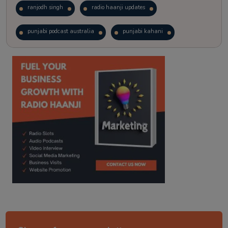
ranjodh singh
radio haanji updates
punjabi podcast australia
punjabi kahani
kitaab kahani
punjabi story