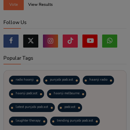
Vote
View Results
Follow Us
Popular Tags
radio haanji
punjabi podcast
haanji radio
haanji podcast
haanji melbourne
latest punjabi podcast
podcast
laughter therapy
trending punjabi podcast