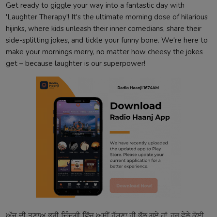
Get ready to giggle your way into a fantastic day with
'Laughter Therapy'! It's the ultimate morning dose of hilarious
hijinks, where kids unleash their inner comedians, share their
side-splitting jokes, and tickle your funny bone. We're here to
make your mornings merry, no matter how cheesy the jokes
get – because laughter is our superpower!
ਅੱਜ ਦੀ ਤਣਾਅ ਭਰੀ ਜ਼ਿੰਦਗੀ ਵਿੱਚ ਅਸੀਂ ਹੱਸਣਾ ਹੀ ਭੁੱਲ ਗਏ ਹਾਂ, ਹਰ ਵੇਲੇ ਕੋਈ