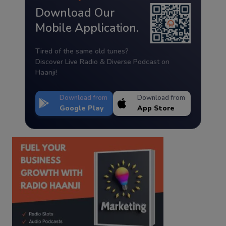
Download Our
Mobile Application.
Tired of the same old tunes?
Discover Live Radio & Diverse Podcast on
Haanji!
Download from
Download from
Google Play
App Store