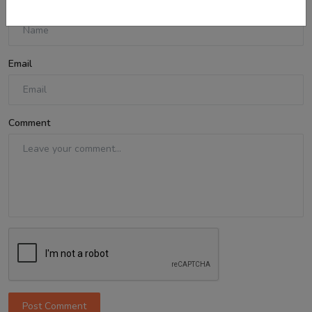
Name
Email
Comment
Post Comment