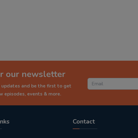
r our newsletter
 updates and be the first to get
ew episodes, events & more.
inks
Contact