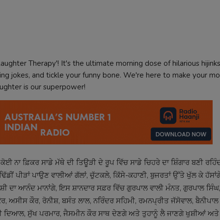
aughter Therapy'! It's the ultimate morning dose of hilarious hijink
tting jokes, and tickle your funny bone. We're here to make your mo
ughter is our superpower!
ਕੋਈ ਨਾ ਫ਼ਿਕਰ ਸਾਡੇ ਮੱਥੇ ਦੀ ਤਿਊੜੀ ਦੇ ਰੂਪ ਵਿੱਚ ਸਾਡੇ ਚਿਹਰੇ ਦਾ ਸ਼ਿੰਗਾਰ ਬਣੀ ਰਹਿੰਦ
ਡੀਂ ਪੀੜਾਂ ਪਾਉਣ ਵਾਲੀਆਂ ਗੱਲਾਂ, ਚੁੱਟਕਲੇ, ਕਿੱਸੇ-ਕਹਾਣੀ, ਬੁਜਰਤਾਂ ਉੱਤੇ ਖੁੱਲ ਕੇ ਹੱਸਾਂਗੇ
 ਕੇ ਖੁਸ਼ੀ ਦਾ ਆਨੰਦ ਮਾਨਾਂਗੇ, ਇਸ ਸ਼ਾਨਦਾਰ ਸਫ਼ਰ ਵਿੱਚ ਗੁਰਪਾਲ ਵਾਲੀ ਮੰਨਤ, ਗੁਰਪਾਲ ਸਿ
 ਅਸੀਸ ਕੌਰ, ਰੋਨੀਸ਼, ਬਸੰਤ ਲਾਲ, ਨਰਿੰਦਰ ਸਹਿਮੀ, ਰਮਨਪ੍ਰੀਤ ਜੱਸੋਵਾਲ, ਬੈਨੀਪਾਲ 
 ਦਿਆਲ, ਸੁੱਖ ਪਰਮਾਰ, ਜੈਸਮੀਨ ਕੌਰ ਸਾਥ ਦੇਣਗੇ ਅਤੇ ਤੁਹਾਨੂੰ ਲੈ ਜਾਣਗੇ ਖੁਸ਼ੀਆਂ ਅਤੇ