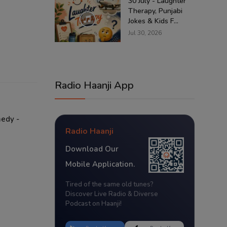
30 July - Laughter
Therapy, Punjabi
Jokes & Kids F...
Jul 30, 2026
Radio Haanji App
medy -
Radio Haanji
Download Our
Mobile Application.
Tired of the same old tunes?
Discover Live Radio & Diverse
Podcast on Haanji!