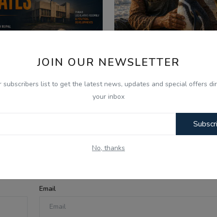
JOIN OUR NEWSLETTER
026
Aug 7, 2026
r subscribers list to get the latest news, updates and special offers dir
your inbox
 Aug - Indian Updates -
ਪੈਂਗੁਇਨ ਡਿਨਡਿਮ ਦੀ ਸੱਚੀ 
PC Gurbani Telecast Di...
Punjabi Audio Kahan..
Subscr
No, thanks
Email