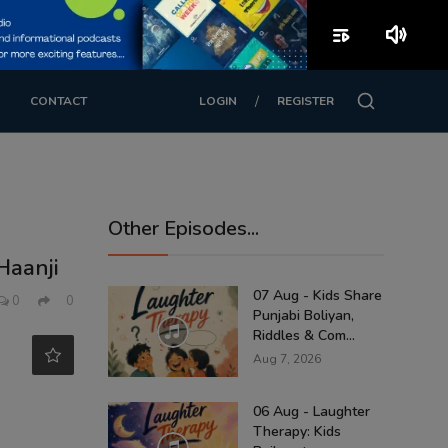
playlist_play
volume_up
/
CONTACT
LOGIN
REGISTER
Other Episodes...
Haanji
07 Aug - Kids Share
0
0
Punjabi Boliyan,
Riddles & Com...
Aug 7, 2026
06 Aug - Laughter
Therapy: Kids