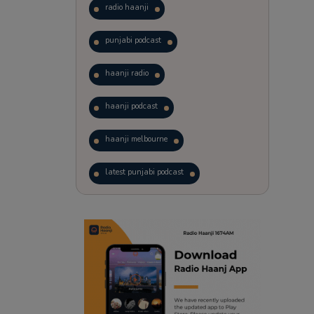
radio haanji
punjabi podcast
haanji radio
haanji podcast
haanji melbourne
latest punjabi podcast
podcast
laughter therapy
trending punjabi podcast
ranjodh singh
punjabi podcast australia