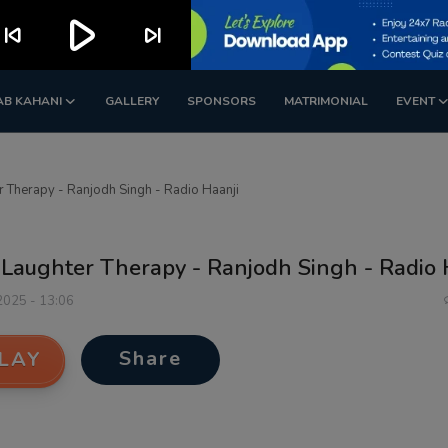
play_arrow
kip_previous
skip_next
AB KAHANI
GALLERY
SPONSORS
MATRIMONIAL
EVENT
r Therapy - Ranjodh Singh - Radio Haanji
 Laughter Therapy - Ranjodh Singh - Radio 
 2025 - 13:06
Share
LAY