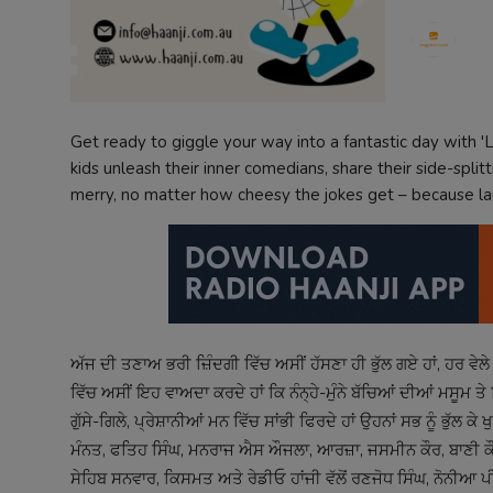
Contact
Get ready to giggle your way into a fantastic day with 'L
kids unleash their inner comedians, share their side-spli
merry, no matter how cheesy the jokes get – because la
ਅੱਜ ਦੀ ਤਣਾਅ ਭਰੀ ਜ਼ਿੰਦਗੀ ਵਿੱਚ ਅਸੀਂ ਹੱਸਣਾ ਹੀ ਭੁੱਲ ਗਏ ਹਾਂ, ਹਰ ਵੇਲੇ 
ਵਿੱਚ ਅਸੀਂ ਇਹ ਵਾਅਦਾ ਕਰਦੇ ਹਾਂ ਕਿ ਨੰਨ੍ਹੇ-ਮੁੰਨੇ ਬੱਚਿਆਂ ਦੀਆਂ ਮਸੂਮ ਤੇ ਢਿੱ
ਗੁੱਸੇ-ਗਿਲੇ, ਪ੍ਰੇਸ਼ਾਨੀਆਂ ਮਨ ਵਿੱਚ ਸਾਂਭੀ ਫਿਰਦੇ ਹਾਂ ਉਹਨਾਂ ਸਭ ਨੂੰ ਭੁੱਲ
ਮੰਨਤ, ਫਤਿਹ ਸਿੰਘ, ਮਨਰਾਜ ਐਸ ਔਜਲਾ, ਆਰਜ਼ਾ, ਜਸਮੀਨ ਕੌਰ, ਬਾਣੀ ਕੌਰ,
ਸੇਹਿਬ ਸਨਵਾਰ, ਕਿਸਮਤ ਅਤੇ ਰੇਡੀਓ ਹਾਂਜੀ ਵੱਲੋਂ ਰਣਜੋਧ ਸਿੰਘ, ਨੋਨੀਆ ਪੀ