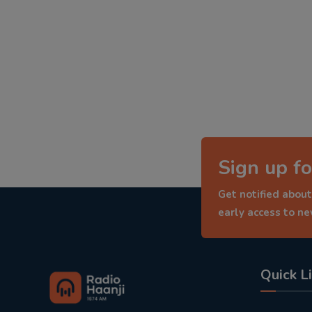
Sign up fo
Get notified about
early access to n
Quick L