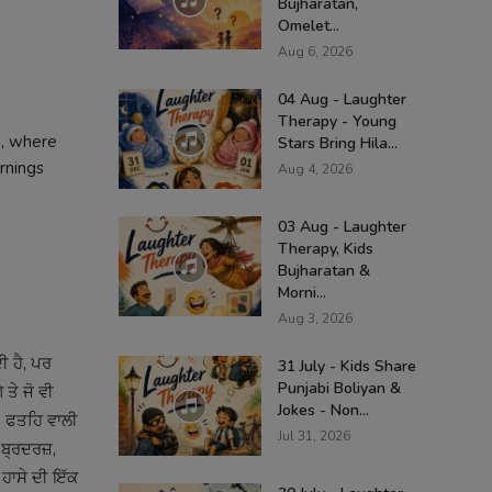
Bujharatan,
Omelet...
Aug 6, 2026
04 Aug - Laughter
Therapy - Young
s, where
Stars Bring Hila...
rnings
Aug 4, 2026
03 Aug - Laughter
Therapy, Kids
Bujharatan &
Morni...
Aug 3, 2026
ੀ ਹੈ, ਪਰ
31 July - Kids Share
Punjabi Boliyan &
 ਤੇ ਜੋ ਵੀ
Jokes - Non...
ੰਘ, ਫਤਹਿ ਵਾਲੀ
Jul 31, 2026
ਬ੍ਰਦਰਜ਼,
 ਹਾਸੇ ਦੀ ਇੱਕ