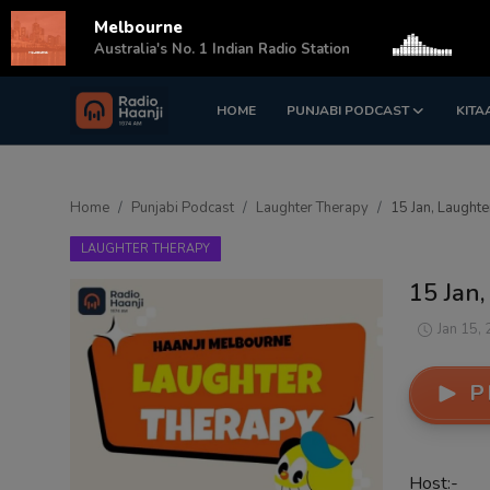
Melbourne
s
Australia's No. 1 Indian Radio Station
HOME
PUNJABI PODCAST
KITA
Login
Register
Home
Home
Punjabi Podcast
Laughter Therapy
15 Jan, Laughte
Punjabi Podcast
LAUGHTER THERAPY
Kitaab Kahani
15 Jan,
Gallery
Jan 15,
Sponsors
P
Matrimonial
Event
Host:-