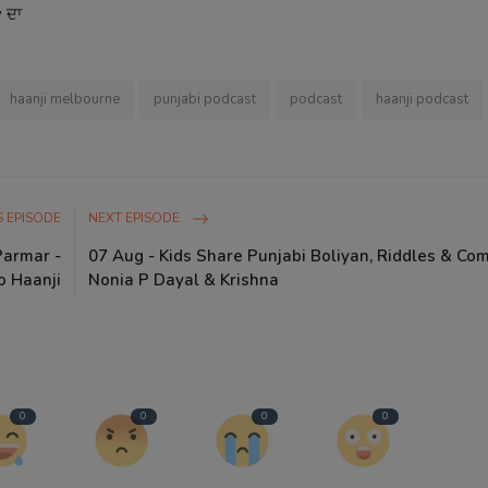
y
ਦਾ
haanji melbourne
punjabi podcast
podcast
haanji podcast
 EPISODE
NEXT EPISODE
Parmar -
07 Aug - Kids Share Punjabi Boliyan, Riddles & Co
o Haanji
Nonia P Dayal & Krishna
0
0
0
0