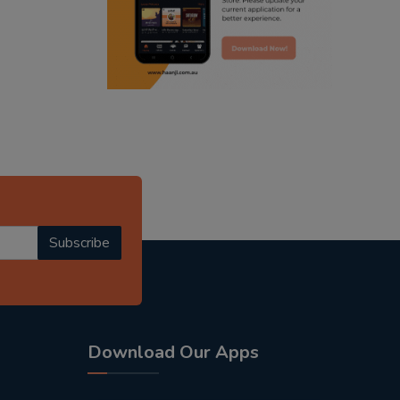
radio haanji updates
punjabi kahani
kitaab kahani
punjabi story
Subscribe
Download Our Apps