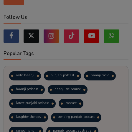
Follow Us
Popular Tags
radio haanji
punjabi podcast
haanji radio
haanji podcast
haanji melbourne
latest punjabi podcast
podcast
laughter therapy
trending punjabi podcast
ranjodh singh
punjabi podcast australia