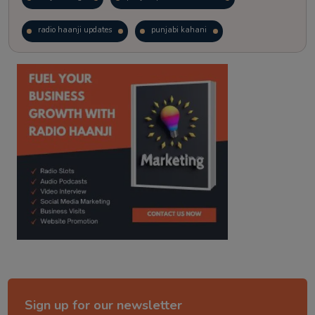
radio haanji updates
punjabi kahani
kitaab kahani
punjabi story
Sign up for our newsletter