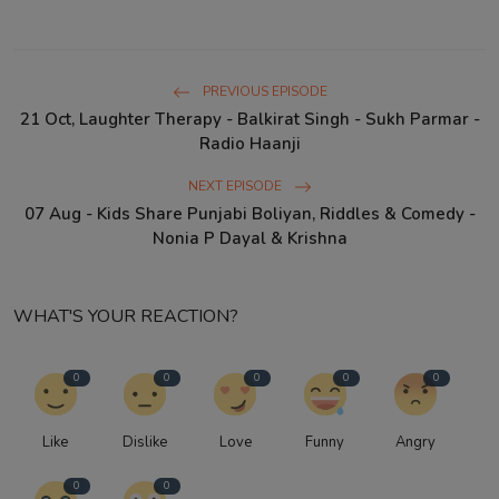
PREVIOUS EPISODE
21 Oct, Laughter Therapy - Balkirat Singh - Sukh Parmar -
Radio Haanji
NEXT EPISODE
07 Aug - Kids Share Punjabi Boliyan, Riddles & Comedy -
Nonia P Dayal & Krishna
WHAT'S YOUR REACTION?
0
0
0
0
0
Like
Dislike
Love
Funny
Angry
0
0