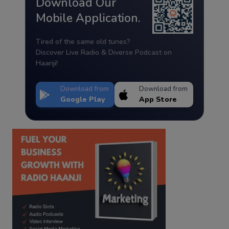
Download Our
Mobile Application.
Tired of the same old tunes?
Discover Live Radio & Diverse Podcast on
Haanji!
Download from
Download from
Google Play
App Store