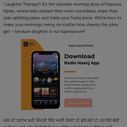
'Laughter Therapy'! It's the ultimate morning dose of hilarious
hijinks, where kids unleash their inner comedians, share their
side-splitting jokes, and tickle your funny bone. We're here to
make your mornings merry, no matter how cheesy the jokes
get – because laughter is our superpower!
ਅੱਜ ਦੀ ਤਣਾਅ ਭਰੀ ਜ਼ਿੰਦਗੀ ਵਿੱਚ ਅਸੀਂ ਹੱਸਣਾ ਹੀ ਭੁੱਲ ਗਏ ਹਾਂ, ਹਰ ਵੇਲੇ ਕੋਈ