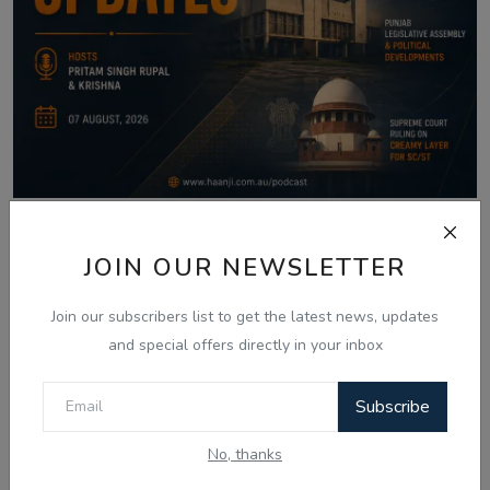
Aug 7, 2026
JOIN OUR NEWSLETTER
07 Aug - Indian Updates - SGPC Gurbani
Telecast Di...
Join our subscribers list to get the latest news, updates
and special offers directly in your inbox
Comments
Subscribe
No, thanks
Name