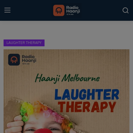
Login
Register
LAUGHTER THERAPY
Home
Punjabi Podcast
Kitaab Kahani
Gallery
Sponsors
Matrimonial
Event