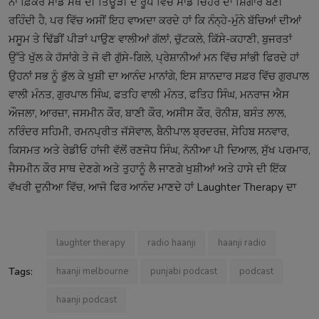
ਨਾ ਫ਼ਿਕਰ ਸਾਡੇ ਮੱਥੇ ਦੀ ਤਿਊੜੀ ਦੇ ਰੂਪ ਵਿੱਚ ਸਾਡੇ ਚਿਹਰੇ ਦਾ ਸ਼ਿੰਗਾਰ ਬਣੀ
ਰਹਿੰਦੀ ਹੈ, ਪਰ ਵਿੱਚ ਅਸੀਂ ਇਹ ਵਾਅਦਾ ਕਰਦੇ ਹਾਂ ਕਿ ਨੰਨ੍ਹੇ-ਮੁੰਨੇ ਬੱਚਿਆਂ ਦੀਆਂ
ਮਸੂਮ ਤੇ ਢਿੱਡੀਂ ਪੀੜਾਂ ਪਾਉਣ ਵਾਲੀਆਂ ਗੱਲਾਂ, ਚੁੱਟਕਲੇ, ਕਿੱਸੇ-ਕਹਾਣੀ, ਬੁਜਰਤਾਂ
ਉੱਤੇ ਖੁੱਲ ਕੇ ਹੱਸਾਂਗੇ ਤੇ ਜੋ ਵੀ ਗੁੱਸੇ-ਗਿਲੇ, ਪ੍ਰੇਸ਼ਾਨੀਆਂ ਮਨ ਵਿੱਚ ਸਾਂਭੀ ਫਿਰਦੇ ਹਾਂ
ਉਹਨਾਂ ਸਭ ਨੂੰ ਭੁੱਲ ਕੇ ਖੁਸ਼ੀ ਦਾ ਆਨੰਦ ਮਾਨਾਂਗੇ, ਇਸ ਸ਼ਾਨਦਾਰ ਸਫ਼ਰ ਵਿੱਚ ਗੁਰਪਾਲ
ਵਾਲੀ ਮੰਨਤ, ਗੁਰਪਾਲ ਸਿੰਘ, ਫਤਹਿ ਵਾਲੀ ਮੰਨਤ, ਫਤਿਹ ਸਿੰਘ, ਮਨਰਾਜ ਐਸ
ਔਜਲਾ, ਆਰਜ਼ਾ, ਜਸਮੀਨ ਕੌਰ, ਬਾਣੀ ਕੌਰ, ਅਸੀਸ ਕੌਰ, ਰੋਨੀਸ਼, ਬਸੰਤ ਲਾਲ,
ਨਰਿੰਦਰ ਸਹਿਮੀ, ਰਮਨਪ੍ਰੀਤ ਜੱਸੋਵਾਲ, ਬੈਨੀਪਾਲ ਬ੍ਰਦਰਜ਼, ਸੇਹਿਬ ਸਨਵਾਰ,
ਕਿਸਮਤ ਅਤੇ ਰੇਡੀਓ ਹਾਂਜੀ ਵੱਲੋਂ ਰਣਜੋਧ ਸਿੰਘ, ਨੋਨੀਆ ਪੀ ਦਿਆਲ, ਸੁੱਖ ਪਰਮਾਰ,
ਜੈਸਮੀਨ ਕੌਰ ਸਾਥ ਦੇਣਗੇ ਅਤੇ ਤੁਹਾਨੂੰ ਲੈ ਜਾਣਗੇ ਖੁਸ਼ੀਆਂ ਅਤੇ ਹਾਸੇ ਦੀ ਇੱਕ
ਵੱਖਰੀ ਦੁਨੀਆ ਵਿੱਚ, ਆਜੋ ਫਿਰ ਆਨੰਦ ਮਾਣਦੇ ਹਾਂ Laughter Therapy ਦਾ
laughter therapy
radio haanji
haanji radio
Tags:
haanji melbourne
punjabi podcast
podcast
haanji podcast