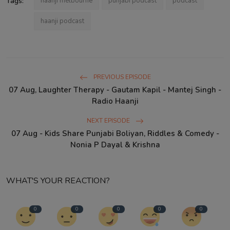
Tags:
haanji melbourne
punjabi podcast
podcast
haanji podcast
PREVIOUS EPISODE
07 Aug, Laughter Therapy - Gautam Kapil - Mantej Singh -
Radio Haanji
NEXT EPISODE
07 Aug - Kids Share Punjabi Boliyan, Riddles & Comedy -
Nonia P Dayal & Krishna
WHAT'S YOUR REACTION?
0
0
0
0
0