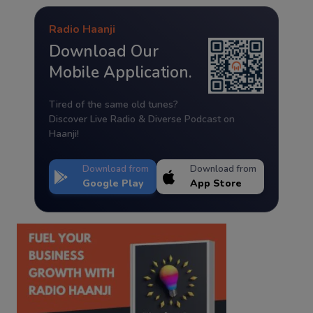
Radio Haanji
Download Our
Mobile Application.
Tired of the same old tunes?
Discover Live Radio & Diverse Podcast on
Haanji!
Download from
Download from
Google Play
App Store