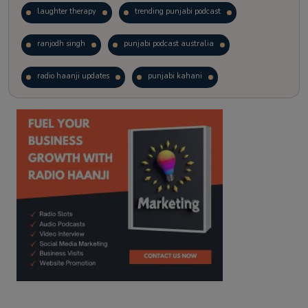
laughter therapy
trending punjabi podcast
ranjodh singh
punjabi podcast australia
radio haanji updates
punjabi kahani
kitaab kahani
punjabi story