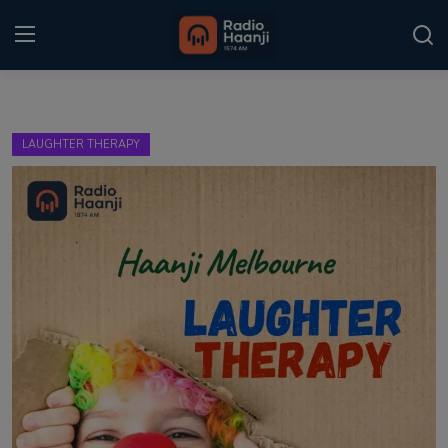
Login
Register
LAUGHTER THERAPY
Home
Punjabi Podcast
Kitaab Kahani
Gallery
Sponsors
Matrimonial
Event