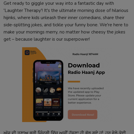
Get ready to giggle your way into a fantastic day with
'Laughter Therapy'! It's the ultimate morning dose of hilarious
hijinks, where kids unleash their inner comedians, share their
side-splitting jokes, and tickle your funny bone. We're here to
make your mornings merry, no matter how cheesy the jokes
get – because laughter is our superpower!
ਅੱਜ ਦੀ ਤਣਾਅ ਭਰੀ ਜ਼ਿੰਦਗੀ ਵਿੱਚ ਅਸੀਂ ਹੱਸਣਾ ਹੀ ਭੁੱਲ ਗਏ ਹਾਂ, ਹਰ ਵੇਲੇ ਕੋਈ