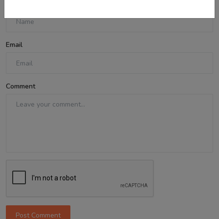
Name
Email
Comment
Post Comment