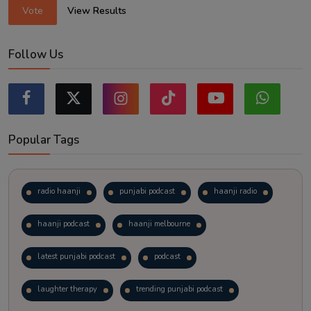
Vote
View Results
Follow Us
Popular Tags
radio haanji
punjabi podcast
haanji radio
haanji podcast
haanji melbourne
latest punjabi podcast
podcast
laughter therapy
trending punjabi podcast