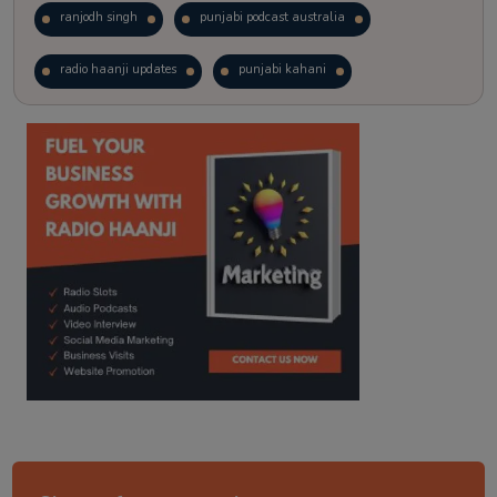
ranjodh singh
punjabi podcast australia
radio haanji updates
punjabi kahani
kitaab kahani
punjabi story