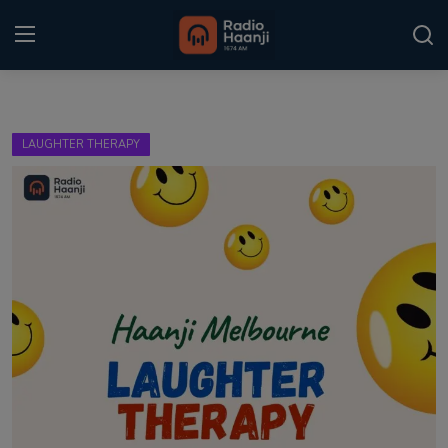
Login
Register
LAUGHTER THERAPY
Home
Punjabi Podcast
Kitaab Kahani
Gallery
Sponsors
Matrimonial
Event