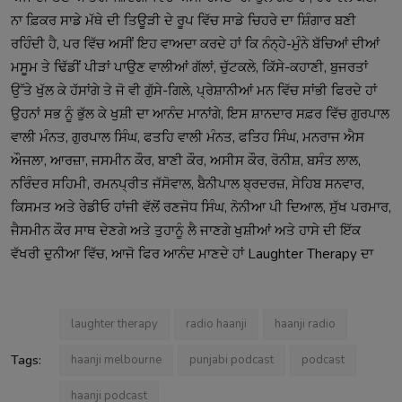
ਨਾ ਫ਼ਿਕਰ ਸਾਡੇ ਮੱਥੇ ਦੀ ਤਿਊੜੀ ਦੇ ਰੂਪ ਵਿੱਚ ਸਾਡੇ ਚਿਹਰੇ ਦਾ ਸ਼ਿੰਗਾਰ ਬਣੀ
ਰਹਿੰਦੀ ਹੈ, ਪਰ ਵਿੱਚ ਅਸੀਂ ਇਹ ਵਾਅਦਾ ਕਰਦੇ ਹਾਂ ਕਿ ਨੰਨ੍ਹੇ-ਮੁੰਨੇ ਬੱਚਿਆਂ ਦੀਆਂ
ਮਸੂਮ ਤੇ ਢਿੱਡੀਂ ਪੀੜਾਂ ਪਾਉਣ ਵਾਲੀਆਂ ਗੱਲਾਂ, ਚੁੱਟਕਲੇ, ਕਿੱਸੇ-ਕਹਾਣੀ, ਬੁਜਰਤਾਂ
ਉੱਤੇ ਖੁੱਲ ਕੇ ਹੱਸਾਂਗੇ ਤੇ ਜੋ ਵੀ ਗੁੱਸੇ-ਗਿਲੇ, ਪ੍ਰੇਸ਼ਾਨੀਆਂ ਮਨ ਵਿੱਚ ਸਾਂਭੀ ਫਿਰਦੇ ਹਾਂ
ਉਹਨਾਂ ਸਭ ਨੂੰ ਭੁੱਲ ਕੇ ਖੁਸ਼ੀ ਦਾ ਆਨੰਦ ਮਾਨਾਂਗੇ, ਇਸ ਸ਼ਾਨਦਾਰ ਸਫ਼ਰ ਵਿੱਚ ਗੁਰਪਾਲ
ਵਾਲੀ ਮੰਨਤ, ਗੁਰਪਾਲ ਸਿੰਘ, ਫਤਹਿ ਵਾਲੀ ਮੰਨਤ, ਫਤਿਹ ਸਿੰਘ, ਮਨਰਾਜ ਐਸ
ਔਜਲਾ, ਆਰਜ਼ਾ, ਜਸਮੀਨ ਕੌਰ, ਬਾਣੀ ਕੌਰ, ਅਸੀਸ ਕੌਰ, ਰੋਨੀਸ਼, ਬਸੰਤ ਲਾਲ,
ਨਰਿੰਦਰ ਸਹਿਮੀ, ਰਮਨਪ੍ਰੀਤ ਜੱਸੋਵਾਲ, ਬੈਨੀਪਾਲ ਬ੍ਰਦਰਜ਼, ਸੇਹਿਬ ਸਨਵਾਰ,
ਕਿਸਮਤ ਅਤੇ ਰੇਡੀਓ ਹਾਂਜੀ ਵੱਲੋਂ ਰਣਜੋਧ ਸਿੰਘ, ਨੋਨੀਆ ਪੀ ਦਿਆਲ, ਸੁੱਖ ਪਰਮਾਰ,
ਜੈਸਮੀਨ ਕੌਰ ਸਾਥ ਦੇਣਗੇ ਅਤੇ ਤੁਹਾਨੂੰ ਲੈ ਜਾਣਗੇ ਖੁਸ਼ੀਆਂ ਅਤੇ ਹਾਸੇ ਦੀ ਇੱਕ
ਵੱਖਰੀ ਦੁਨੀਆ ਵਿੱਚ, ਆਜੋ ਫਿਰ ਆਨੰਦ ਮਾਣਦੇ ਹਾਂ Laughter Therapy ਦਾ
laughter therapy
radio haanji
haanji radio
Tags:
haanji melbourne
punjabi podcast
podcast
haanji podcast