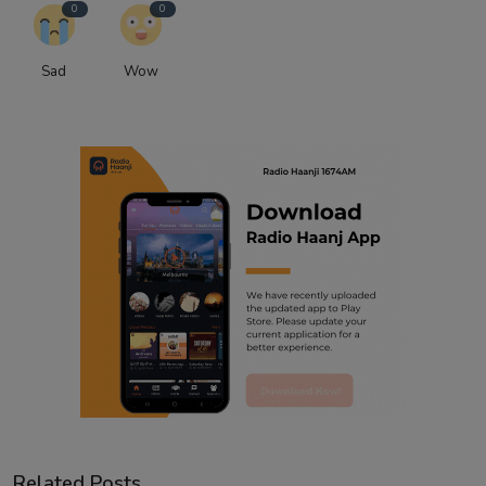
0
0
Sad
Wow
Related Posts