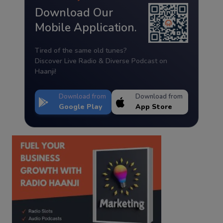
Download Our
Mobile Application.
Tired of the same old tunes?
Discover Live Radio & Diverse Podcast on
Haanji!
Download from
Download from
Google Play
App Store