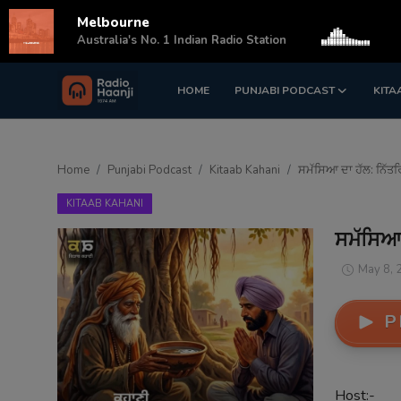
Melbourne
s
Australia's No. 1 Indian Radio Station
HOME
PUNJABI PODCAST
KITA
Login
Register
Home
Home
Punjabi Podcast
Kitaab Kahani
ਸਮੱਸਿਆ ਦਾ ਹੱਲ: ਨਿੱਤ
Punjabi Podcast
KITAAB KAHANI
Kitaab Kahani
ਸਮੱਸਿਆ 
Gallery
May 8, 
Sponsors
P
Matrimonial
Event
Host:-