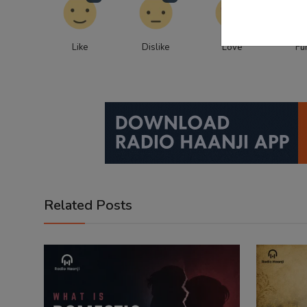
Like
Dislike
Love
Fu
Related Posts