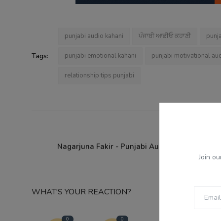
punjabi audio kahani
ਪੰਜਾਬੀ ਆਡੀਓ ਕਹਾਣੀ
punja
Tags:
punjabi emotional kahani
punjabi motivational au
relationship tips punjabi
PREVIOUS
Nagarjuna Fakir - Punjabi Audio Story - Ranjo
Join ou
WHAT'S YOUR REACTION?
0
0
0