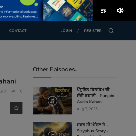
playlist_play
volume_up
/
CONTACT
LOGIN
REGISTER
Other Episodes...
Kahani
ਪੈਂਗੁਇਨ ਡਿਨਡਿਮ ਦੀ
0
0
ਸੱਚੀ ਕਹਾਣੀ - Punjabi
Audio Kahan...
Aug 7, 2026
ਸਫ਼ਰ ਹੀ ਮੰਜ਼ਿਲ ਹੈ -
Sisyphus Story -