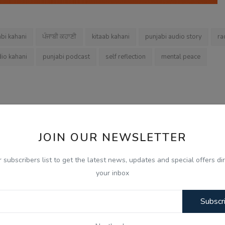
bi kahani
ਪੰਜਾਬੀ ਕਹਾਣੀ
kitaab kahani
punjabi audio story
ra
dio kahani
punjabi podcast
self reflection
mental peace
 EPISODE
NEXT EPISODE
JOIN OUR NEWSLETTER
dh Singh
ਪੈਂਗੁਇਨ ਡਿਨਡਿਮ ਦੀ ਸੱਚੀ ਕਹਾਣੀ - Punjabi Audio Kahani -
r subscribers list to get the latest news, updates and special offers dir
Haanji
your inbox
Subscr
0
0
0
0