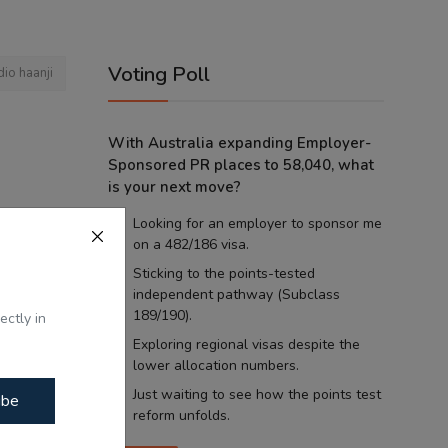
Voting Poll
dio haanji
With Australia expanding Employer-
Sponsored PR places to 58,040, what
is your next move?
Looking for an employer to sponsor me
on a 482/186 visa.
Sticking to the points-tested
independent pathway (Subclass
 Radio
189/190).
ectly in
Exploring regional visas despite the
lower allocation numbers.
Just waiting to see how the points test
ibe
reform unfolds.