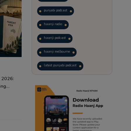
punjabi podcast
haanji radio
haanji podcast
haanji melbourne
latest punjabi podcast
s 2026:
podcast
laughter therapy
ng...
trending punjabi podcast
ranjodh singh
punjabi podcast australia