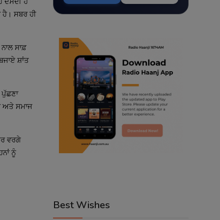
 ਦੱਸਦੀ ਹੈ
ਾ ਹੈ। ਸਬਰ ਹੀ
 ਨਾਲ ਸਾਫ਼
ਬਜਾਏ ਸ਼ਾਂਤ
 ਪੁੱਛਣਾ
 ਘਰ ਅਤੇ ਸਮਾਜ
ੁਰ ਵਰਗੇ
ਾਂ ਨੂੰ
Best Wishes