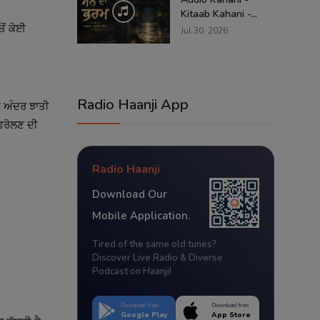
Kitaab Kahani -...
ਤੋਂ ਕੋਈ
Jul 30, 2026
Radio Haanji App
ੇ ਅੰਦਰ ਝਾਤੀ
ਲ ਫਰੋਲਣ ਦੀ
Radio Haanji
Download Our
Mobile Application.
Tired of the same old tunes?
Discover Live Radio & Diverse
Podcast on Haanji!
Download from
Download from
Google Play
App Store