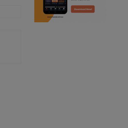
radio haanji updates
punjabi kahani
kitaab kahani
punjabi story