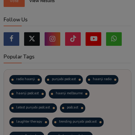
Vote
View Results
Follow Us
Popular Tags
radio haanji
punjabi podcast
haanji radio
haanji podcast
haanji melbourne
latest punjabi podcast
podcast
laughter therapy
trending punjabi podcast