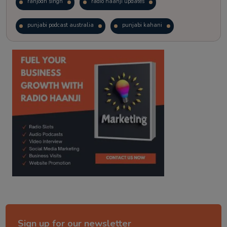
ranjodh singh
radio haanji updates
punjabi podcast australia
punjabi kahani
kitaab kahani
punjabi story
Sign up for our newsletter