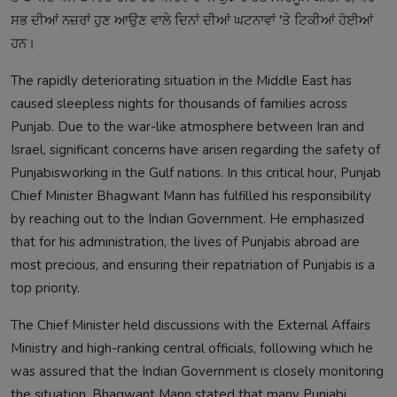
ਸਭ ਦੀਆਂ ਨਜ਼ਰਾਂ ਹੁਣ ਆਉਣ ਵਾਲੇ ਦਿਨਾਂ ਦੀਆਂ ਘਟਨਾਵਾਂ 'ਤੇ ਟਿਕੀਆਂ ਹੋਈਆਂ
ਹਨ।
The rapidly deteriorating situation in the Middle East has
caused sleepless nights for thousands of families across
Punjab. Due to the war-like atmosphere between Iran and
Israel, significant concerns have arisen regarding the safety of
Punjabisworking in the Gulf nations. In this critical hour, Punjab
Chief Minister Bhagwant Mann has fulfilled his responsibility
by reaching out to the Indian Government. He emphasized
that for his administration, the lives of Punjabis abroad are
most precious, and ensuring their repatriation of Punjabis is a
top priority.
The Chief Minister held discussions with the External Affairs
Ministry and high-ranking central officials, following which he
was assured that the Indian Government is closely monitoring
the situation. Bhagwant Mann stated that many Punjabi